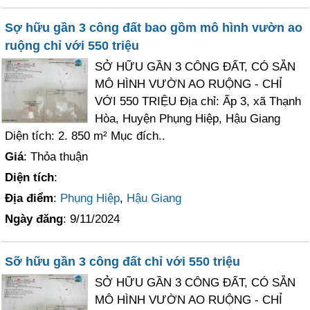
Sợ hữu gần 3 công đất bao gồm mô hình vườn ao
ruộng chỉ với 550 triệu
SỞ HỮU GẦN 3 CÔNG ĐẤT, CÓ SẴN
MÔ HÌNH VƯỜN AO RUỘNG - CHỈ
VỚI 550 TRIỆU Địa chỉ: Ấp 3, xã Thạnh
Hòa, Huyện Phụng Hiệp, Hậu Giang
Diện tích: 2. 850 m² Mục đích..
Giá
: Thỏa thuận
Diện tích
:
Địa điểm
:
Phụng Hiệp
,
Hậu Giang
Ngày đăng
: 9/11/2024
Sỡ hữu gần 3 công đất chỉ với 550 triệu
SỞ HỮU GẦN 3 CÔNG ĐẤT, CÓ SẴN
MÔ HÌNH VƯỜN AO RUỘNG - CHỈ