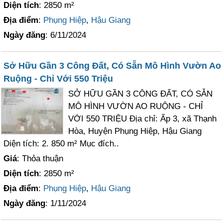
Diện tích
: 2850 m²
Địa điểm
:
Phụng Hiệp
,
Hậu Giang
Ngày đăng
: 6/11/2024
Sở Hữu Gần 3 Công Đất, Có Sẵn Mô Hình Vườn Ao
Ruộng - Chỉ Với 550 Triệu
SỞ HỮU GẦN 3 CÔNG ĐẤT, CÓ SẴN
MÔ HÌNH VƯỜN AO RUỘNG - CHỈ
VỚI 550 TRIỆU Địa chỉ: Ấp 3, xã Thạnh
Hòa, Huyện Phụng Hiệp, Hậu Giang
Diện tích: 2. 850 m² Mục đích..
Giá
: Thỏa thuận
Diện tích
: 2850 m²
Địa điểm
:
Phụng Hiệp
,
Hậu Giang
Ngày đăng
: 1/11/2024