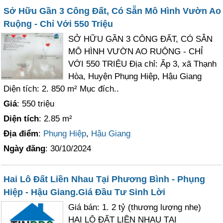
Sở Hữu Gần 3 Công Đất, Có Sẵn Mô Hình Vườn Ao
Ruộng - Chỉ Với 550 Triệu
SỞ HỮU GẦN 3 CÔNG ĐẤT, CÓ SẴN
MÔ HÌNH VƯỜN AO RUỘNG - CHỈ
VỚI 550 TRIỆU Địa chỉ: Ấp 3, xã Thạnh
Hòa, Huyện Phụng Hiệp, Hậu Giang
Diện tích: 2. 850 m² Mục đích..
Giá
: 550 triệu
Diện tích
: 2.85 m²
Địa điểm
:
Phụng Hiệp
,
Hậu Giang
Ngày đăng
: 30/10/2024
Hai Lô Đất Liền Nhau Tại Phương Bình - Phụng
Hiệp - Hậu Giang.Giá Đầu Tư Sinh Lời
Giá bán: 1. 2 tỷ (thương lượng nhẹ)
HAI LÔ ĐẤT LIỀN NHAU TẠI