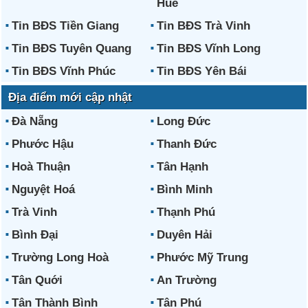
Huế
Tin BĐS Tiền Giang
Tin BĐS Trà Vinh
Tin BĐS Tuyên Quang
Tin BĐS Vĩnh Long
Tin BĐS Vĩnh Phúc
Tin BĐS Yên Bái
Địa điểm mới cập nhật
Đà Nẵng
Long Đức
Phước Hậu
Thanh Đức
Hoà Thuận
Tân Hạnh
Nguyệt Hoá
Bình Minh
Trà Vinh
Thạnh Phú
Bình Đại
Duyên Hải
Trường Long Hoà
Phước Mỹ Trung
Tân Quới
An Trường
Tân Thành Bình
Tân Phú