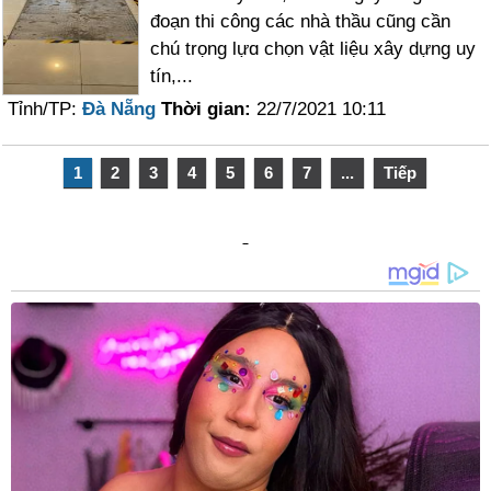
đoạn thi công các nhà thầu cũng cần
chú trọng lựɑ chọn vật liệu xây dựng uy
tín,...
Tỉnh/TP:
Đà Nẵng
Thời gian:
22/7/2021 10:11
1
2
3
4
5
6
7
...
Tiếp