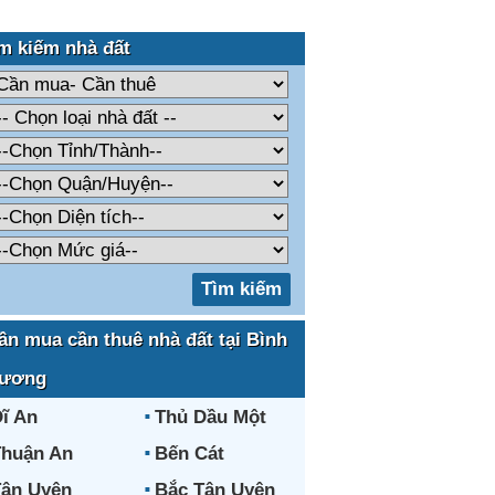
m kiếm nhà đất
ần mua cần thuê nhà đất tại Bình
ương
ĩ An
Thủ Dầu Một
huận An
Bến Cát
ân Uyên
Bắc Tân Uyên