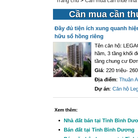
Trang chủ
>
Cần mua cần thuê nhà 
Cần mua cần th
Đầy đủ tiện ích xung quanh hi
hữu sổ hồng riêng
Tên căn hộ: LEGAC
hầm, 3 tầng khối đ
tầng chung cư Đơn
Giá
: 220 triệu- 260
Địa điểm
:
Thuận A
Dự án
:
Căn hộ Leg
Xem thêm:
Nhà đất bán tại Tỉnh Bình Dư
Bán đất tại Tỉnh Bình Dương