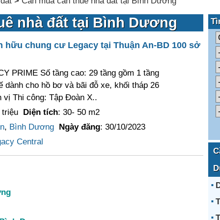
đất
>
Cần mua cần thuê nhà đất tại Bình Dương
uê nhà đất tại Bình Dương
Tì
ện hữu chung cư Legacy tại Thuận An-BD 100 sở
Y PRIME Số tầng cao: 29 tầng gồm 1 tầng
ế dành cho hồ bơ và bãi đỗ xe, khối tháp 26
 vị Thi công: Tập Đoàn X..
 triệu
Diện tích
: 30- 50 m2
n
,
Bình Dương
Ngày đăng
: 30/10/2023
acy Central
C
D
D
ơng
T
T