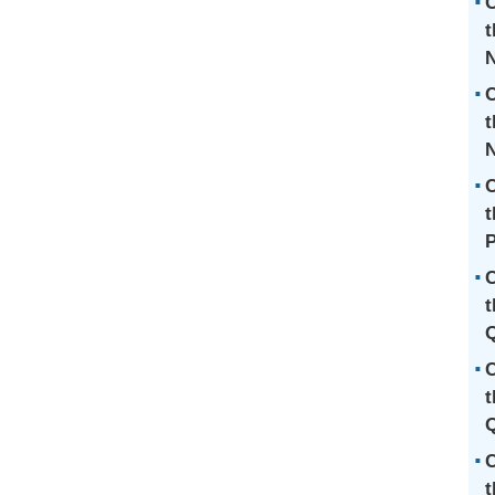
C
t
C
t
N
C
t
P
C
t
Q
C
t
Q
C
t