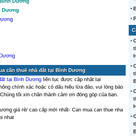
h Bình Dương
nh Dương
P
 Dương
C
C
t
h Dương
H
C
ua cần thuê nhà đất tại Bình Dương
t
ất tại Bình Dương
liên tục được cập nhật tại
hông chính xác hoặc có dấu hiệu lừa đảo, vui lòng báo
C
. Chúng tôi xin chân thành cảm ơn đóng góp của bạn.
t
H
Dương giá rẻ/ cao cấp mới nhất- Can mua can thue nha
C
oi nhat
t
B