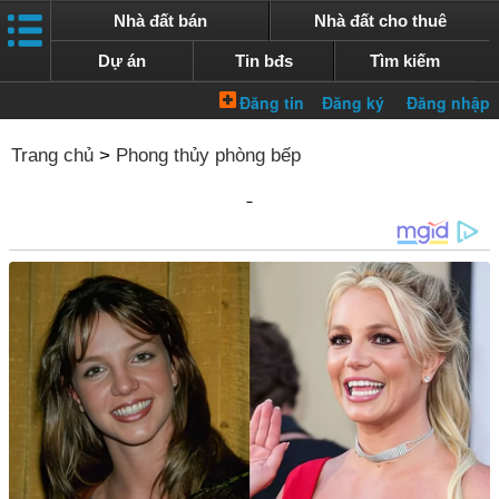
Nhà đất bán
Nhà đất cho thuê
Dự án
Tin bđs
Tìm kiếm
Trang chủ
>
Phong thủy phòng bếp