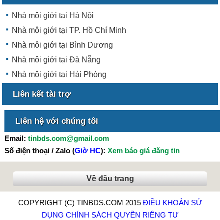
Nhà môi giới tại Hà Nội
Nhà môi giới tại TP. Hồ Chí Minh
Nhà môi giới tại Bình Dương
Nhà môi giới tại Đà Nẵng
Nhà môi giới tại Hải Phòng
Liên kết tài trợ
Liên hệ với chúng tôi
Email:
tinbds.com@gmail.com
Số điện thoại / Zalo (
Giờ HC
):
Xem báo giá đăng tin
Về đầu trang
COPYRIGHT (C) TINBDS.COM 2015
ĐIỀU KHOẢN SỬ
DỤNG
CHÍNH SÁCH QUYỀN RIÊNG TƯ