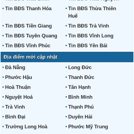
Tin BĐS Thanh Hóa
Tin BĐS Thừa Thiên
Huế
Tin BĐS Tiền Giang
Tin BĐS Trà Vinh
Tin BĐS Tuyên Quang
Tin BĐS Vĩnh Long
Tin BĐS Vĩnh Phúc
Tin BĐS Yên Bái
Địa điểm mới cập nhật
Đà Nẵng
Long Đức
Phước Hậu
Thanh Đức
Hoà Thuận
Tân Hạnh
Nguyệt Hoá
Bình Minh
Trà Vinh
Thạnh Phú
Bình Đại
Duyên Hải
Trường Long Hoà
Phước Mỹ Trung