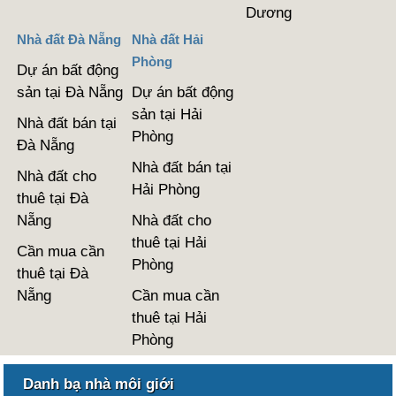
Dương
Nhà đất Đà Nẵng
Nhà đất Hải
Phòng
Dự án bất động
sản tại Đà Nẵng
Dự án bất động
sản tại Hải
Nhà đất bán tại
Phòng
Đà Nẵng
Nhà đất bán tại
Nhà đất cho
Hải Phòng
thuê tại Đà
Nẵng
Nhà đất cho
thuê tại Hải
Cần mua cần
Phòng
thuê tại Đà
Nẵng
Cần mua cần
thuê tại Hải
Phòng
Danh bạ nhà môi giới