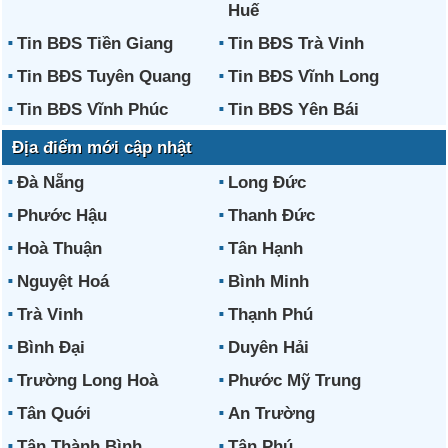
Huế
Tin BĐS Tiền Giang
Tin BĐS Trà Vinh
Tin BĐS Tuyên Quang
Tin BĐS Vĩnh Long
Tin BĐS Vĩnh Phúc
Tin BĐS Yên Bái
Địa điểm mới cập nhật
Đà Nẵng
Long Đức
Phước Hậu
Thanh Đức
Hoà Thuận
Tân Hạnh
Nguyệt Hoá
Bình Minh
Trà Vinh
Thạnh Phú
Bình Đại
Duyên Hải
Trường Long Hoà
Phước Mỹ Trung
Tân Quới
An Trường
Tân Thành Bình
Tân Phú