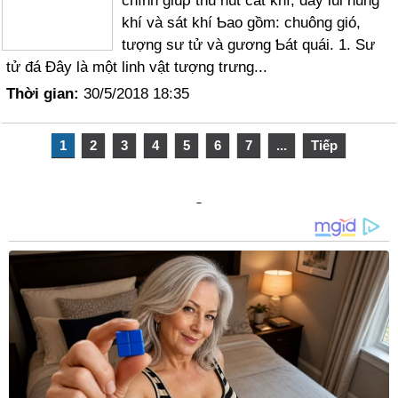
chính giúρ thu hút cát khí, đẩy lùi hung
khí và sát khí Ƅao gồm: chuông gió,
tượng sư tử và gương Ƅát quái. 1. Sư
tử đá Đây là một linh vật tượng trưng...
Thời gian:
30/5/2018 18:35
1
2
3
4
5
6
7
...
Tiếp