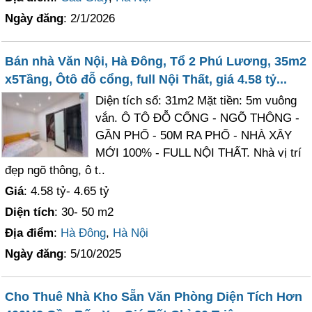
Ngày đăng
: 2/1/2026
Bán nhà Văn Nội, Hà Đông, Tổ 2 Phú Lương, 35m2
x5Tầng, Ôtô đỗ cổng, full Nội Thất, giá 4.58 tỷ...
Diện tích sổ: 31m2 Mặt tiền: 5m vuông
vắn. Ô TÔ ĐỖ CỔNG - NGÕ THÔNG -
GẦN PHỐ - 50M RA PHỐ - NHÀ XÂY
MỚI 100% - FULL NỘI THẤT. Nhà vị trí
đẹp ngõ thông, ô t..
Giá
: 4.58 tỷ- 4.65 tỷ
Diện tích
: 30- 50 m2
Địa điểm
:
Hà Đông
,
Hà Nội
Ngày đăng
: 5/10/2025
Cho Thuê Nhà Kho Sẵn Văn Phòng Diện Tích Hơn