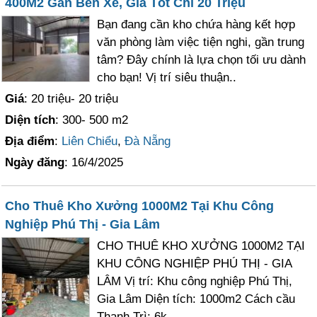
400M2 Gần Bến Xe, Giá Tốt Chỉ 20 Triệu
Bạn đang cần kho chứa hàng kết hợp
văn phòng làm việc tiện nghi, gần trung
tâm? Đây chính là lựa chọn tối ưu dành
cho bạn! Vị trí siêu thuận..
Giá
: 20 triệu- 20 triệu
Diện tích
: 300- 500 m2
Địa điểm
:
Liên Chiểu
,
Đà Nẵng
Ngày đăng
: 16/4/2025
Cho Thuê Kho Xưởng 1000M2 Tại Khu Công
Nghiệp Phú Thị - Gia Lâm
CHO THUÊ KHO XƯỞNG 1000M2 TẠI
KHU CÔNG NGHIỆP PHÚ THỊ - GIA
LÂM Vị trí: Khu công nghiệp Phú Thị,
Gia Lâm Diện tích: 1000m2 Cách cầu
Thanh Trì: 6k..