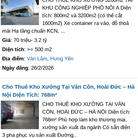
CHO THUÊ KHO XƯỞNG 3200m2 TẠI
KHU CÔNG NGHIỆP PHỐ NỐI A Diện
tích: 800m2 và 3200m2 (có thể cắt
1600m2) Xe container ra vào, đỗ thoả
mái Hạ tầng chuẩn KCN, ...
Giá
: 70 triệu- 3.2 tỷ
Diện tích
: >= 500 m2
Địa điểm
:
Văn Lâm
,
Hưng Yên
Ngày đăng
: 26/2/2026
Cho Thuê Kho Xưởng Tại Vân Côn, Hoài Đức – Hà
Nội Diện Tích: 768m²
CHO THUÊ KHO XƯỞNG TẠI VÂN
CÔN, HOÀI ĐỨC – HÀ NỘI Diện tích:
768m² Phù hợp làm kho thương mại,
xưởng sản xuất đa ngành Có sẵn điện
3 pha phục vụ sản xuất Đường..