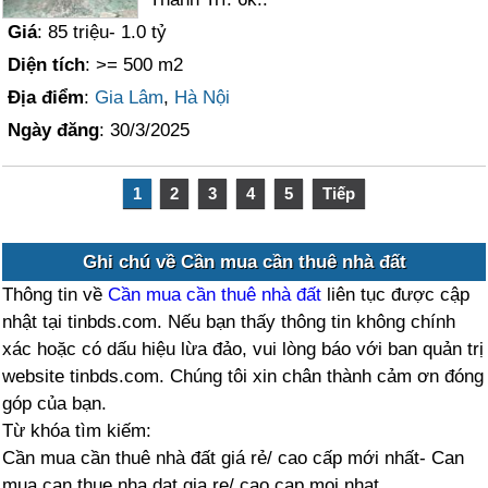
Giá
: 85 triệu- 1.0 tỷ
Diện tích
: >= 500 m2
Địa điểm
:
Gia Lâm
,
Hà Nội
Ngày đăng
: 30/3/2025
1
2
3
4
5
Tiếp
Ghi chú về Cần mua cần thuê nhà đất
Thông tin về
Cần mua cần thuê nhà đất
liên tục được cập
nhật tại tinbds.com. Nếu bạn thấy thông tin không chính
xác hoặc có dấu hiệu lừa đảo, vui lòng báo với ban quản trị
website tinbds.com. Chúng tôi xin chân thành cảm ơn đóng
góp của bạn.
Từ khóa tìm kiếm:
Cần mua cần thuê nhà đất giá rẻ/ cao cấp mới nhất- Can
mua can thue nha dat gia re/ cao cap moi nhat