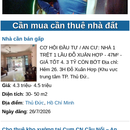
Cần mua cần thuê nhà đất
Nhà cần bán gấp
CƠ HỘI ĐẦU TƯ / AN CƯ: NHÀ 1
TRỆT 1 LẦU ĐỖ XUÂN HỢP - 47M² -
GIÁ TỐT 4. 3 TỶ CÒN BỚT Địa chỉ:
Hẻm 26. 3H Đỗ Xuân Hợp (Khu vực
trung tâm TP. Thủ Đứ..
Giá
: 4.3 triệu- 4.5 triệu
Diện tích
: 30- 50 m2
Địa điểm
:
Thủ Đức
,
Hồ Chí Minh
Ngày đăng
: 26/7/2026
Cho thuê kho xưởng tại Cụm CN Cầu Nổi – An