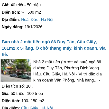
Giá
: 40 triệu- 50 triệu
Diện tích
: >= 500 m2
Địa điểm
:
Hoài Đức
,
Hà Nội
Ngày đăng
: 19/1/2026
Bán nhà 2 mặt tiền ngõ 86 Duy Tân, Cầu Giấy,
101m2 x 5Tầng, Ô chờ thang máy, kinh doanh, vỉa
hè.
Nhà 2 mặt tiền (trước và sau) ngõ 86
đường Duy Tân, Phường Dịch Vọng
Hậu, Cầu Giấy, Hà Nội - Vị trí đắc địa
kinh doanh Văn Phòng, Nhà hang… -
Diện tích sổ: 10..
Giá
: 50 triệu- 100 triệu
Diện tích
: 100- 150 m2
Địa điểm
:
Cầu Giấy
,
Hà Nội