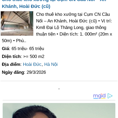
Khánh, Hoài Đức (cũ)
Cho thuê kho xưởng tại Cụm CN Cầu
Nổi – An Khánh, Hoài Đức (cũ) • Vị trí:
Km8 Đại Lộ Thăng Long, giao thông
thuận tiện • Diện tích: 1. 000m² (20m x
50m) • Phù..
Giá
: 65 triệu- 65 triệu
Diện tích
: >= 500 m2
Địa điểm
:
Hoài Đức
,
Hà Nội
Ngày đăng
: 29/3/2026