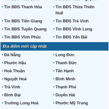
Tin BĐS Thanh Hóa
Tin BĐS Thừa Thiên
Huế
Tin BĐS Tiền Giang
Tin BĐS Trà Vinh
Tin BĐS Tuyên Quang
Tin BĐS Vĩnh Long
Tin BĐS Vĩnh Phúc
Tin BĐS Yên Bái
Địa điểm mới cập nhật
Đà Nẵng
Long Đức
Phước Hậu
Thanh Đức
Hoà Thuận
Tân Hạnh
Nguyệt Hoá
Bình Minh
Trà Vinh
Thạnh Phú
Bình Đại
Duyên Hải
Trường Long Hoà
Phước Mỹ Trung