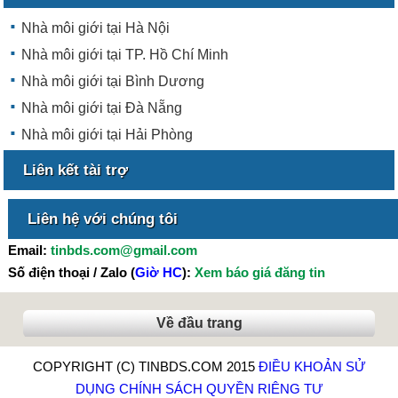
Nhà môi giới tại Hà Nội
Nhà môi giới tại TP. Hồ Chí Minh
Nhà môi giới tại Bình Dương
Nhà môi giới tại Đà Nẵng
Nhà môi giới tại Hải Phòng
Liên kết tài trợ
Liên hệ với chúng tôi
Email:
tinbds.com@gmail.com
Số điện thoại / Zalo (
Giờ HC
):
Xem báo giá đăng tin
Về đầu trang
COPYRIGHT (C) TINBDS.COM 2015
ĐIỀU KHOẢN SỬ
DỤNG
CHÍNH SÁCH QUYỀN RIÊNG TƯ