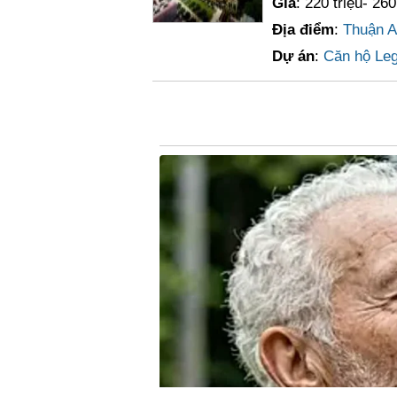
Giá
: 220 triệu- 260
Địa điểm
:
Thuận A
Dự án
:
Căn hộ Leg