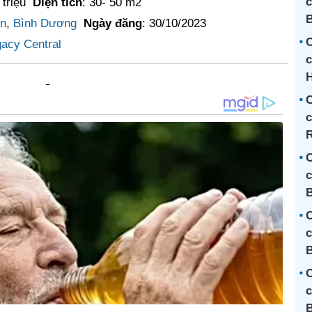
c
 triệu
Diện tích
: 30- 50 m2
n
,
Bình Dương
Ngày đăng
: 30/10/2023
C
acy Central
c
H
C
c
R
C
c
B
C
c
B
C
c
B