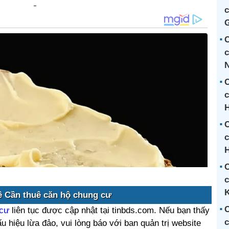
c
G
C
c
C
c
C
c
H
C
c
ề Cần thuê căn hộ chung cư
C
 cư
liên tục được cập nhật tại tinbds.com. Nếu bạn thấy
c
u hiệu lừa đảo, vui lòng báo với ban quản trị website