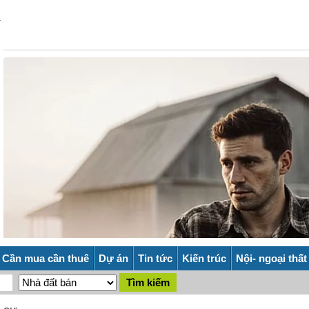
Cần mua cần thuê
Dự án
Tin tức
Kiến trúc
Nội- ngoại thất