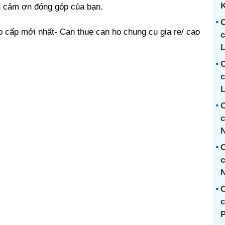
h cảm ơn đóng góp của bạn.
C
o cấp mới nhất- Can thue can ho chung cu gia re/ cao
c
C
c
L
C
c
C
c
N
C
c
P