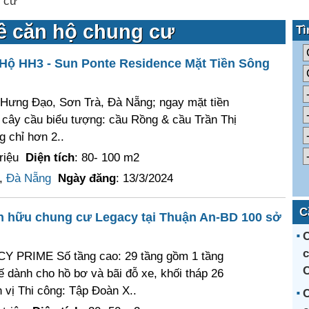
 cư
ê căn hộ chung cư
Tì
Hộ HH3 - Sun Ponte Residence Mặt Tiền Sông
n Hưng Đạo, Sơn Trà, Đà Nẵng; ngay mặt tiền
 cây cầu biểu tượng: cầu Rồng & cầu Trần Thị
 chỉ hơn 2..
riệu
Diện tích
: 80- 100 m2
,
Đà Nẵng
Ngày đăng
: 13/3/2024
C
ện hữu chung cư Legacy tại Thuận An-BD 100 sở
C
c
Y PRIME Số tầng cao: 29 tầng gồm 1 tầng
C
ế dành cho hồ bơ và bãi đỗ xe, khối tháp 26
 vị Thi công: Tập Đoàn X..
C