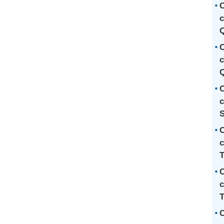
C
c
C
c
Q
C
c
S
C
c
T
C
c
T
C