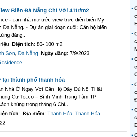
C
iew Biển Đà Nẵng Chỉ Với 41tr/m2
c
nce - căn nhà mơ ước view trực diện biển Mỹ
 Đà Nẵng. - Dự án giai đoạn cuối: Căn hộ biển
C
xứng đáng..
c
triệu
Diện tích
: 80- 100 m2
nh Sơn
,
Đà Nẵng
Ngày đăng
: 7/9/2023
C
Residence
c
 tại thành phố thanh hóa
C
hận Nhà Ở Ngay Với Căn Hộ Đầy Đủ Nội THất
c
hung Cư Tecco – Bình Minh Trung Tâm TP
ách khủng trong tháng 6 Chỉ..
C
iện tích
:
Địa điểm
:
Thanh Hóa
,
Thanh Hóa
c
022
Đ
C