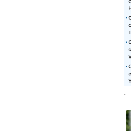
c
C
c
T
C
c
V
C
c
Y