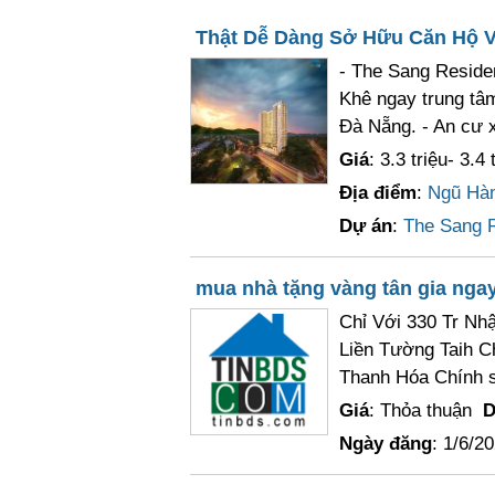
Thật Dễ Dàng Sở Hữu Căn Hộ V
- The Sang Reside
Khê ngay trung tâm
Đà Nẵng. - An cư 
Giá
: 3.3 triệu- 3.4 
Địa điểm
:
Ngũ Hà
Dự án
:
The Sang 
mua nhà tặng vàng tân gia ngay
Chỉ Với 330 Tr N
Liền Tường Taih C
Thanh Hóa Chính s
Giá
: Thỏa thuận
D
Ngày đăng
: 1/6/2