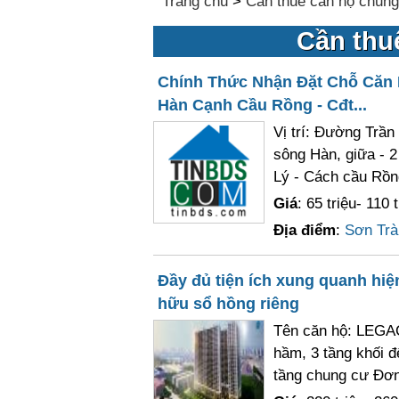
Trang chủ
>
Cần thuê căn hộ chung
Cần thu
Chính Thức Nhận Đặt Chỗ Căn 
Hàn Cạnh Cầu Rồng - Cđt...
Vị trí: Đường Trầ
sông Hàn, giữa - 2
Lý - Cách cầu Rồng
Giá
: 65 triệu- 110 t
Địa điểm
:
Sơn Trà
Đầy đủ tiện ích xung quanh hi
hữu sổ hồng riêng
Tên căn hộ: LEGAC
hầm, 3 tầng khối đ
tầng chung cư Đơn