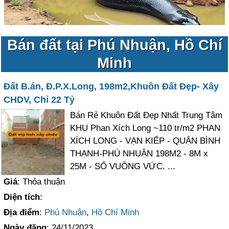
Bán đất tại Phú Nhuận, Hồ Chí
Minh
Đất B.án, Đ.P.X.Long, 198m2,Khuôn Đất Đẹp- Xây
CHDV, Chỉ 22 Tỷ
Bán Rẻ Khuôn Đất Đẹp Nhất Trung Tâm
KHU Phan Xích Long ~110 tr/m2 PHAN
XÍCH LONG - VẠN KIẾP - QUẬN BÌNH
THẠNH-PHÚ NHUẬN 198M2 - 8M x
25M - SỔ VUÔNG VỨC. ...
Giá
: Thỏa thuận
Diện tích
:
Địa điểm
:
Phú Nhuận
,
Hồ Chí Minh
Ngày đăng
: 24/11/2023