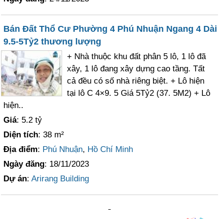
Bán Đất Thổ Cư Phường 4 Phú Nhuận Ngang 4 Dài
9.5-5Tỷ2 thương lượng
+ Nhà thuộc khu đất phân 5 lô, 1 lô đã
xây, 1 lô đang xây dựng cao tầng. Tất
cả đều có số nhà riêng biệt. + Lô hiện
tại lô C 4×9. 5 Giá 5Tỷ2 (37. 5M2) + Lô
hiện..
Giá
: 5.2 tỷ
Diện tích
: 38 m²
Địa điểm
:
Phú Nhuận
,
Hồ Chí Minh
Ngày đăng
: 18/11/2023
Dự án
:
Arirang Building