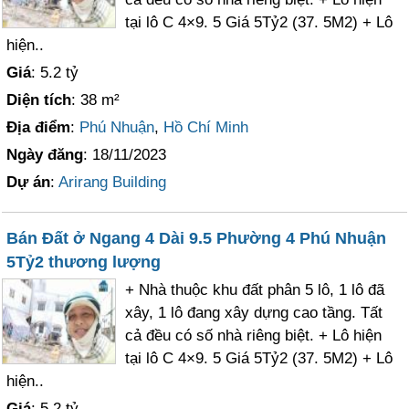
tại lô C 4×9. 5 Giá 5Tỷ2 (37. 5M2) + Lô
hiện..
Giá
: 5.2 tỷ
Diện tích
: 38 m²
Địa điểm
:
Phú Nhuận
,
Hồ Chí Minh
Ngày đăng
: 18/11/2023
Dự án
:
Arirang Building
Bán Đất ở Ngang 4 Dài 9.5 Phường 4 Phú Nhuận
5Tỷ2 thương lượng
+ Nhà thuộc khu đất phân 5 lô, 1 lô đã
xây, 1 lô đang xây dựng cao tầng. Tất
cả đều có số nhà riêng biệt. + Lô hiện
tại lô C 4×9. 5 Giá 5Tỷ2 (37. 5M2) + Lô
hiện..
Giá
: 5.2 tỷ