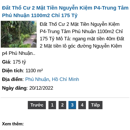
Đất Thổ Cư 2 Mặt Tiền Nguyễn Kiệm P4-Trung Tâm
Phú Nhuận 1100m2 Chỉ 175 Tỷ
Đất Thổ Cư 2 Mặt Tiền Nguyễn Kiệm
P4-Trung Tâm Phú Nhuận 1100m2 Chỉ
175 Tỷ Mô Tả: ngang mặt tiền 40m Đất
2 Mặt tiền lô góc đường Nguyễn Kiệm
p4 Phú Nhuận..
Giá
: 175 tỷ
Diện tích
: 1100 m²
Địa điểm
:
Phú Nhuận
,
Hồ Chí Minh
Ngày đăng
: 20/12/2022
Trước
1
2
3
4
Tiếp
Xem thêm: