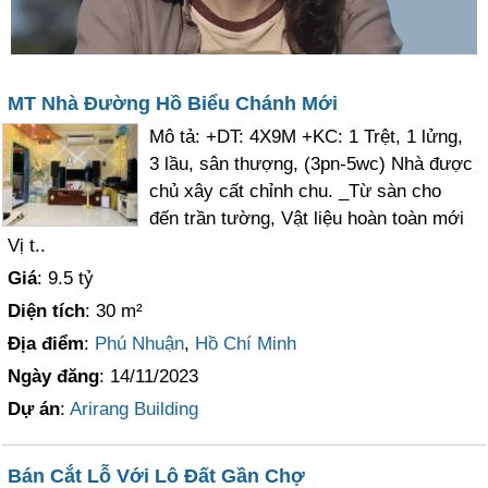
MT Nhà Đường Hồ Biểu Chánh Mới
Mô tả: +DT: 4X9M +KC: 1 Trệt, 1 lửng,
3 lầu, sân thượng, (3pn-5wc) Nhà được
chủ xây cất chỉnh chu. _Từ sàn cho
đến trần tường, Vật liệu hoàn toàn mới
Vị t..
Giá
: 9.5 tỷ
Diện tích
: 30 m²
Địa điểm
:
Phú Nhuận
,
Hồ Chí Minh
Ngày đăng
: 14/11/2023
Dự án
:
Arirang Building
Bán Cắt Lỗ Với Lô Đất Gần Chợ