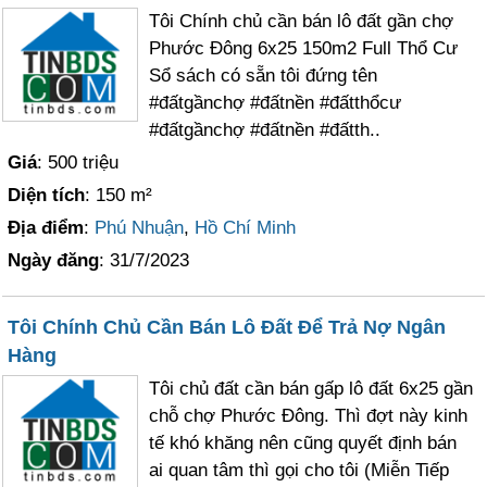
Tôi Chính chủ cần bán lô đất gần chợ
Phước Đông 6x25 150m2 Full Thổ Cư
Sổ sách có sẵn tôi đứng tên
#đấtgầnchợ #đấtnền #đấtthổcư
#đấtgầnchợ #đấtnền #đấtth..
Giá
: 500 triệu
Diện tích
: 150 m²
Địa điểm
:
Phú Nhuận
,
Hồ Chí Minh
Ngày đăng
: 31/7/2023
Tôi Chính Chủ Cần Bán Lô Đất Để Trả Nợ Ngân
Hàng
Tôi chủ đất cần bán gấp lô đất 6x25 gần
chỗ chợ Phước Đông. Thì đợt này kinh
tế khó khăng nên cũng quyết định bán
ai quan tâm thì gọi cho tôi (Miễn Tiếp