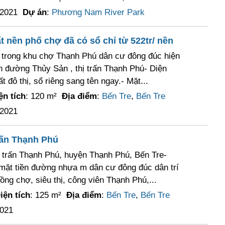
/2021
Dự án
:
Phương Nam River Park
t nền phố chợ đã có sổ chỉ từ 522tr/ nền
p trong khu chợ Thạnh Phú dân cư đông đúc hiện
iền đường Thủy Sản , thị trấn Thạnh Phú- Diện
t đô thị, sổ riêng sang tên ngay.- Mặt...
ện tích
: 120 m²
Địa điểm
:
Bến Tre
,
Bến Tre
/2021
rấn Thạnh Phú
thị trấn Thạnh Phú, huyện Thạnh Phú, Bến Tre-
 mặt tiền đường nhựa m dân cư đông đúc dân trí
ồng chợ, siêu thị, công viên Thạnh Phú,...
iện tích
: 125 m²
Địa điểm
:
Bến Tre
,
Bến Tre
2021