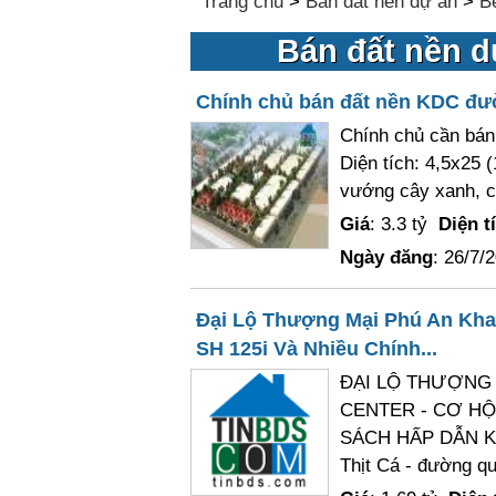
Trang chủ
>
Bán đất nền dự án
>
B
Bán đất nền dự
Chính chủ bán đất nền KDC đườn
Chính chủ cần bán 
Diện tích: 4,5x25 (
vướng cây xanh, cố
Giá
: 3.3 tỷ
Diện t
Ngày đăng
: 26/7/
Đại Lộ Thượng Mại Phú An Khan
SH 125i Và Nhiều Chính...
ĐẠI LỘ THƯỢNG 
CENTER - CƠ HỘI
SÁCH HẤP DẪN KHÁ
Thịt Cá - đường q