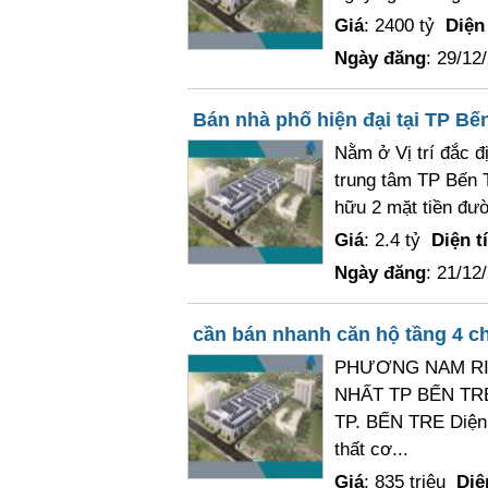
Giá
: 2400 tỷ
Diện 
Ngày đăng
: 29/12
Bán nhà phố hiện đại tại TP Bế
Nằm ở Vị trí đắc đ
trung tâm TP Bến 
hữu 2 mặt tiền đườ
Giá
: 2.4 tỷ
Diện t
Ngày đăng
: 21/12
cần bán nhanh căn hộ tầng 4 
PHƯƠNG NAM RI
NHẤT TP BẾN TRE 
TP. BẾN TRE Diện
thất cơ...
Giá
: 835 triệu
Diệ