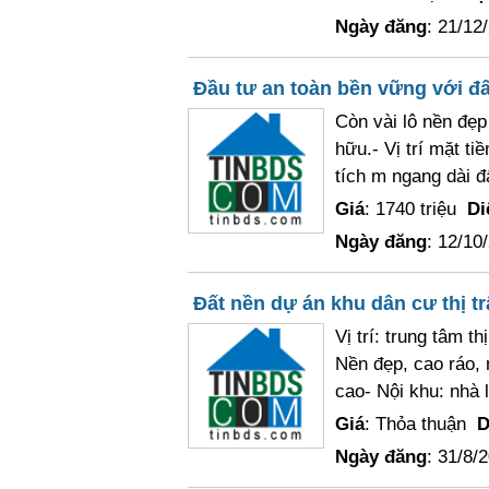
Ngày đăng
: 21/12
Đầu tư an toàn bền vững với đấ
Còn vài lô nền đẹ
hữu.- Vị trí mặt t
tích m ngang dài đấ
Giá
: 1740 triệu
Di
Ngày đăng
: 12/10
Đất nền dự án khu dân cư thị t
Vị trí: trung tâm 
Nền đẹp, cao ráo,
cao- Nội khu: nhà l
Giá
: Thỏa thuận
D
Ngày đăng
: 31/8/