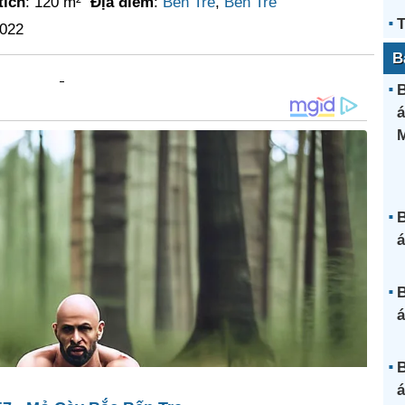
tích
: 120 m²
Địa điểm
:
Bến Tre
,
Bến Tre
T
2022
B
B
á
B
á
B
á
B
á