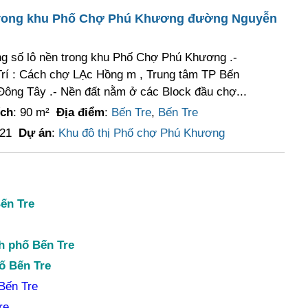
 trong khu Phố Chợ Phú Khương đường Nguyễn
 số lô nền trong khu Phố Chợ Phú Khương .-
 Trí : Cách chợ LẠc Hồng m , Trung tâm TP Bến
 Đông Tây .- Nền đất nằm ở các Block đầu chợ...
ích
: 90 m²
Địa điểm
:
Bến Tre
,
Bến Tre
021
Dự án
:
Khu đô thị Phố chợ Phú Khương
ến Tre
h phố Bến Tre
ố Bến Tre
Bến Tre
re