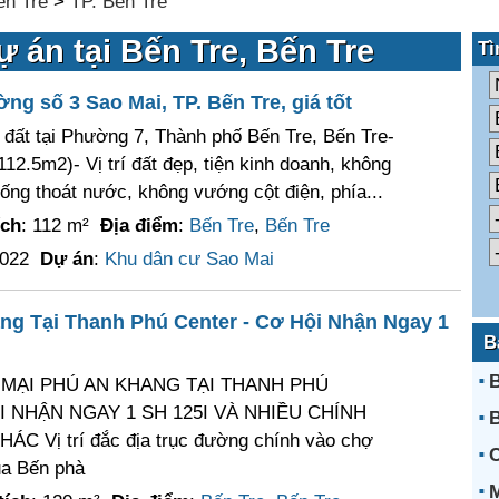
ến Tre
>
TP. Bến Tre
 án tại Bến Tre, Bến Tre
Tì
g số 3 Sao Mai, TP. Bến Tre, giá tốt
đất tại Phường 7, Thành phố Bến Tre, Bến Tre-
112.5m2)- Vị trí đất đẹp, tiện kinh doanh, không
ng thoát nước, không vướng cột điện, phía...
ích
: 112 m²
Địa điểm
:
Bến Tre
,
Bến Tre
2022
Dự án
:
Khu dân cư Sao Mai
g Tại Thanh Phú Center - Cơ Hội Nhận Ngay 1
B
B
MẠI PHÚ AN KHANG TẠI THANH PHÚ
 NHẬN NGAY 1 SH 125I VÀ NHIỀU CHÍNH
B
C Vị trí đắc địa trục đường chính vào chợ
ua Bến phà
M