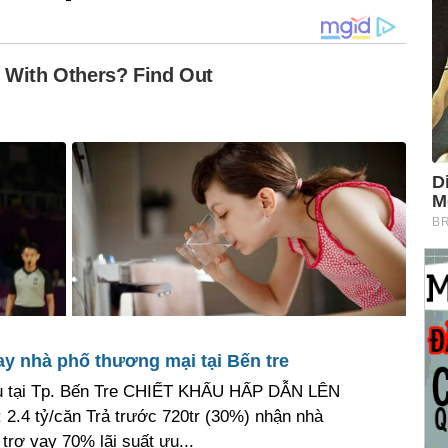
ay nhà phố thương mại tại Bến tre
lầu tại Tp. Bến Tre CHIẾT KHẤU HẤP DẪN LÊN
 2.4 tỷ/căn Trả trước 720tr (30%) nhận nhà
rợ vay 70% lãi suất ưu...