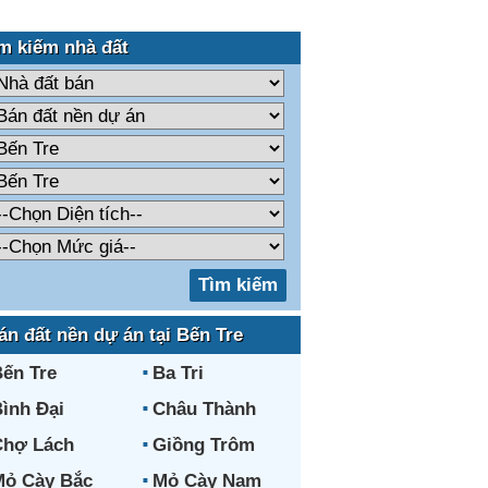
m kiếm nhà đất
án đất nền dự án tại Bến Tre
ến Tre
Ba Tri
ình Đại
Châu Thành
Chợ Lách
Giồng Trôm
ỏ Cày Bắc
Mỏ Cày Nam