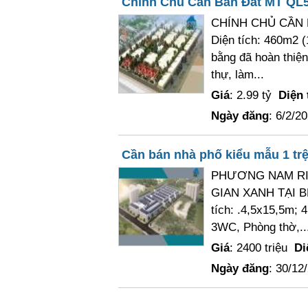
Chính Chủ Cần Bán Đất MT QL5
CHÍNH CHỦ CẦN 
Diện tích: 460m2 (
bằng đã hoàn thiện
thự, làm...
Giá
: 2.99 tỷ
Diện 
Ngày đăng
: 6/2/2
Cần bán nhà phố kiểu mẫu 1 trệt
PHƯƠNG NAM RIV
GIAN XANH TẠI B
tích: .4,5x15,5m; 
3WC, Phòng thờ,..
Giá
: 2400 triệu
Di
Ngày đăng
: 30/12