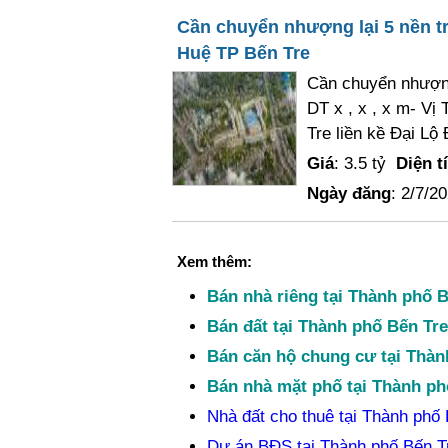
Cần chuyển nhượng lại 5 nền
Huệ TP Bến Tre
Cần chuyển nhượng
DT x , x , x m- Vị
Tre liền kề Đại Lộ
Giá
: 3.5 tỷ
Diện t
Ngày đăng
: 2/7/2
Xem thêm:
Bán nhà riêng tại Thành phố B
Bán đất tại Thành phố Bến Tre
Bán căn hộ chung cư tại Thàn
Bán nhà mặt phố tại Thành ph
Nhà đất cho thuê tại Thành phố 
Dự án BĐS tại Thành phố Bến T