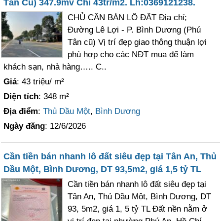
Tân Cũ) 347.9mv Chỉ 43tr/m2. Lh:0369121238.
CHỦ CẦN BÁN LÔ ĐẤT Địa chỉ;
Đường Lê Lợi - P. Bình Dương (Phú
Tân cũ) Vị trí đẹp giao thông thuận lợi
phù hợp cho các NĐT mua để làm
khách sạn, nhà hàng….. C..
Giá
: 43 triệu/ m²
Diện tích
: 348 m²
Địa điểm
:
Thủ Dầu Một
,
Bình Dương
Ngày đăng
: 12/6/2026
Cần tiền bán nhanh lô đất siêu đẹp tại Tân An, Thủ
Dầu Một, Bình Dương, DT 93,5m2, giá 1,5 tỷ TL
Cần tiền bán nhanh lô đất siêu đẹp tại
Tân An, Thủ Dầu Một, Bình Dương, DT
93, 5m2, giá 1, 5 tỷ TL Đất nền nằm ở