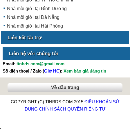
Nhà môi giới tại Bình Dương
Nhà môi giới tại Đà Nẵng
Nhà môi giới tại Hải Phòng
Liên kết tài trợ
Liên hệ với chúng tôi
Email:
tinbds.com@gmail.com
Số điện thoại / Zalo (
Giờ HC
):
Xem báo giá đăng tin
Về đầu trang
COPYRIGHT (C) TINBDS.COM 2015
ĐIỀU KHOẢN SỬ
DỤNG
CHÍNH SÁCH QUYỀN RIÊNG TƯ