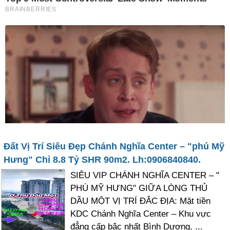
Đất Vị Trí Siêu Đẹp Chánh Nghĩa Center – "phú Mỹ
Hưng" Chỉ 8.8 Tỷ SHR 90m2. Lh:0906840840.
SIÊU VIP CHÁNH NGHĨA CENTER – "
PHÚ MỸ HƯNG" GIỮA LÒNG THỦ
DẦU MỘT VỊ TRÍ ĐẮC ĐỊA: Mặt tiền
KDC Chánh Nghĩa Center – Khu vực
đẳng cấp bậc nhất Bình Dương. ...