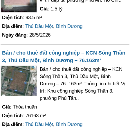
vị trí đẹp tại phường Phú An, Hồ Chí..
Giá
: 1.5 tỷ
Diện tích
: 93.5 m²
Địa điểm
:
Thủ Dầu Một
,
Bình Dương
Ngày đăng
: 28/5/2026
Bán / cho thuê đất công nghiệp – KCN Sóng Thần
3, Thủ Dầu Một, Bình Dương – 76.163m²
Bán / cho thuê đất công nghiệp – KCN
Sóng Thần 3, Thủ Dầu Một, Bình
Dương – 76. 163m² Thông tin chi tiết Vị
trí: Khu công nghiệp Sóng Thần 3,
phường Phú Tân..
Giá
: Thỏa thuận
Diện tích
: 76163 m²
Địa điểm
:
Thủ Dầu Một
,
Bình Dương