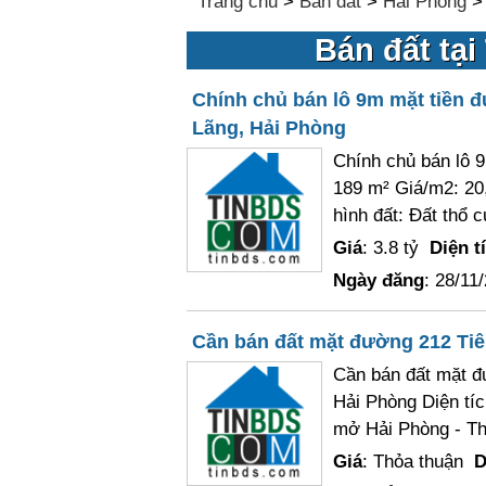
Trang chủ
>
Bán đất
>
Hải Phòng
Bán đất tại
Chính chủ bán lô 9m mặt tiền đ
Lãng, Hải Phòng
Chính chủ bán lô 9
189 m² Giá/m2: 20,
hình đất: Đất thổ c
Giá
: 3.8 tỷ
Diện t
Ngày đăng
: 28/11
Cần bán đất mặt đường 212 Tiê
Cần bán đất mặt đ
Hải Phòng Diện tí
mở Hải Phòng - Thá
Giá
: Thỏa thuận
D