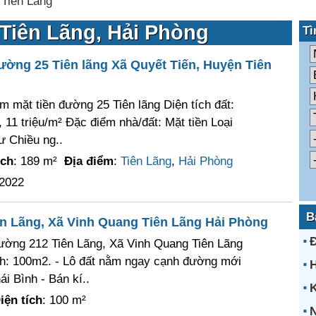
>
Tiên Lãng
 Tiên Lãng, Hải Phòng
Tì
ường 25 Tiên lãng Xã Quyết Tiến, Huyện Tiên
m mặt tiền đường 25 Tiên lãng Diện tích đất:
 11 triệu/m² Đặc điểm nhà/đất: Mặt tiền Loại
ư Chiều ng..
ích
: 189 m²
Địa điểm
:
Tiên Lãng
,
Hải Phòng
/2022
B
n Lãng, Xã Vinh Quang Tiên Lãng Hải Phòng
ường 212 Tiên Lãng, Xã Vinh Quang Tiên Lãng
ch: 100m2. - Lô đất nằm ngay cạnh đường mới
H
i Bình - Bán kí..
K
iện tích
: 100 m²