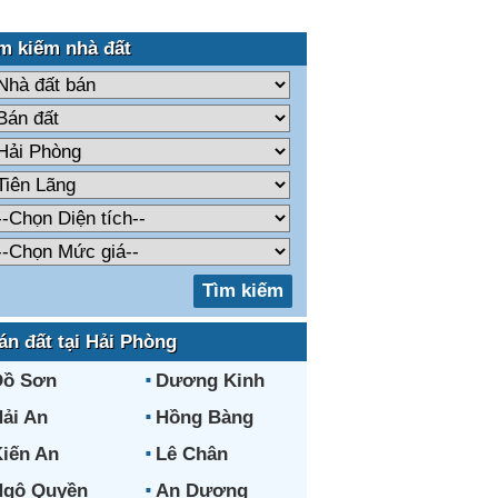
m kiếm nhà đất
án đất tại Hải Phòng
Đồ Sơn
Dương Kinh
ải An
Hồng Bàng
iến An
Lê Chân
Ngô Quyền
An Dương