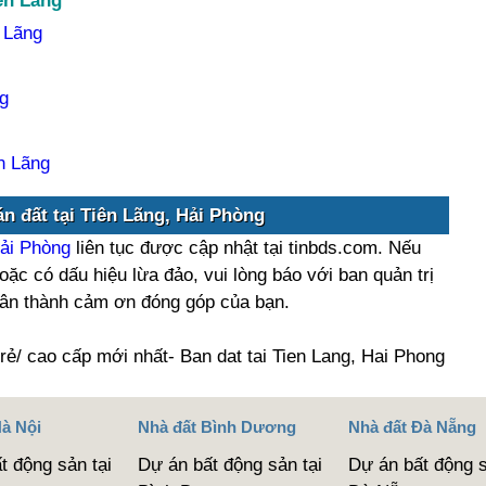
ên Lãng
 Lãng
g
n Lãng
n đất tại Tiên Lãng, Hải Phòng
Hải Phòng
liên tục được cập nhật tại tinbds.com. Nếu
oặc có dấu hiệu lừa đảo, vui lòng báo với ban quản trị
hân thành cảm ơn đóng góp của bạn.
 rẻ/ cao cấp mới nhất- Ban dat tai Tien Lang, Hai Phong
Hà Nội
Nhà đất Bình Dương
Nhà đất Đà Nẵng
t động sản tại
Dự án bất động sản tại
Dự án bất động s