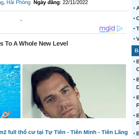
ng
,
Hải Phòng
Ngày đăng
: 22/11/2022
A
C
T
V
B
B
C
B
B
B
R
full thổ cư tại Tự Tiên - Tiên Minh - Tiên Lãng
B