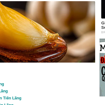
ng
Lãng
n Tiên Lãng