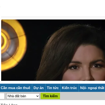
Cần mua cần thuê
Dự án
Tin tức
Kiến trúc
Nội- ngoại thất