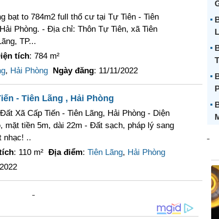
G
bạt to 784m2 full thổ cư tại Tự Tiên - Tiên
B
 Hải Phòng. - Địa chỉ: Thôn Tự Tiên, xã Tiên
L
ãng, TP...
B
iện tích
: 784 m²
T
ng
,
Hải Phòng
Ngày đăng
: 11/11/2022
B
ến - Tiên Lãng , Hải Phòng
B
Đất Xã Cấp Tiến - Tiên Lãng, Hải Phòng - Diện
ô, mặt tiền 5m, dài 22m - Đất sạch, pháp lý sang
 nhạc! ..
tích
: 110 m²
Địa điểm
:
Tiên Lãng
,
Hải Phòng
/2022