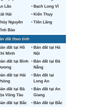
n Lão
Bạch Long Vĩ
át Hải
Kiến Thụy
hủy Nguyên
Tiên Lãng
ĩnh Bảo
án đất theo tỉnh
án đất tại Hồ
Bán đất tại Hà
hí Minh
Nội
án đất tại Bình
Bán đất tại Đà
Dương
Nẵng
án đất tại Hải
Bán đất tại
Phòng
Long An
án đất tại Bà
Bán đất tại An
ịa Vũng Tàu
Giang
án đất tại Bắc
Bán đất tại Bắc