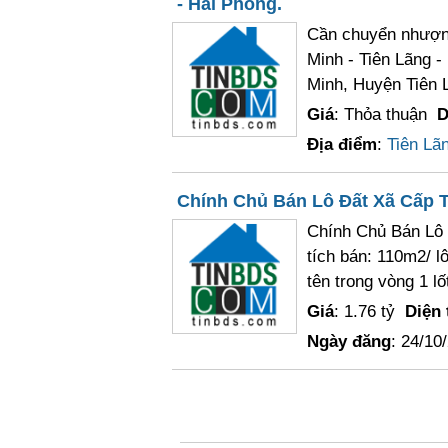
- Hải Phòng.
Cần chuyển nhượng 
Minh - Tiên Lãng -
Minh, Huyện Tiên L
Giá
: Thỏa thuận
D
Địa điểm
:
Tiên Lã
Chính Chủ Bán Lô Đất Xã Cấp Ti
Chính Chủ Bán Lô 
tích bán: 110m2/ l
tên trong vòng 1 lốt
Giá
: 1.76 tỷ
Diện 
Ngày đăng
: 24/10