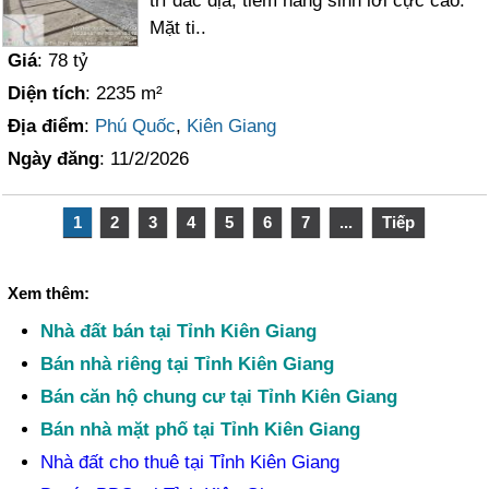
trí đắc địa, tiềm năng sinh lời cực cao.
Mặt ti..
Giá
: 78 tỷ
Diện tích
: 2235 m²
Địa điểm
:
Phú Quốc
,
Kiên Giang
Ngày đăng
: 11/2/2026
1
2
3
4
5
6
7
...
Tiếp
Xem thêm:
Nhà đất bán tại Tỉnh Kiên Giang
Bán nhà riêng tại Tỉnh Kiên Giang
Bán căn hộ chung cư tại Tỉnh Kiên Giang
Bán nhà mặt phố tại Tỉnh Kiên Giang
Nhà đất cho thuê tại Tỉnh Kiên Giang