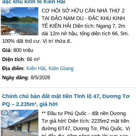
đặc khu kinh tế Kiên Hải
CƠ HỘI SỞ HỮU CĂN NHÀ THỨ 2
TẠI ĐẢO NAM DU - ĐẶC KHU KINH
TẾ KIÊN HẢI Diện tích: Ngang 7, 2m
dài 12m nở hậu, tổng diện tích 66, 5m.
100% đất thổ cư. Vị trí thửa đ..
Giá
: 800 triệu
Diện tích
: 66 m²
Địa điểm
:
Kiên Hải
,
Kiên Giang
Ngày đăng
: 8/5/2026
Chính chủ bán đất mặt tiền Tỉnh lộ 47, Dương Tơ
PQ – 2.235m², giá hời
** Đầu tư Phú Quốc - đất nền Dương
Tơ giá hời! Diện tích: 2235m2 mặt tiền
đường ĐT47, Dương Tơ, Phú Quốc. Vị