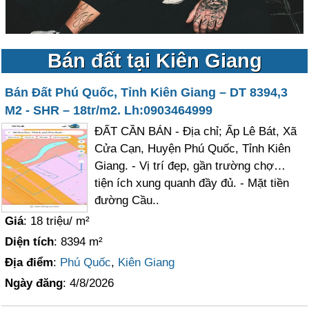
Bán đất tại Kiên Giang
Bán Đất Phú Quốc, Tỉnh Kiên Giang – DT 8394,3
M2 - SHR – 18tr/m2. Lh:0903464999
ĐẤT CẦN BÁN - Địa chỉ; Ấp Lê Bát, Xã
Cửa Cạn, Huyện Phú Quốc, Tỉnh Kiên
Giang. - Vị trí đẹp, gần trường chợ…
tiện ích xung quanh đầy đủ. - Mặt tiền
đường Cầu..
Giá
: 18 triệu/ m²
Diện tích
: 8394 m²
Địa điểm
:
Phú Quốc
,
Kiên Giang
Ngày đăng
: 4/8/2026