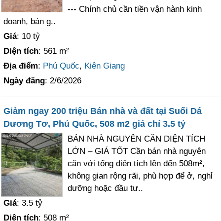
--- Chính chủ cần tiền vận hành kinh
doanh, bán g..
Giá
: 10 tỷ
Diện tích
: 561 m²
Địa điểm
:
Phú Quốc
,
Kiên Giang
Ngày đăng
: 2/6/2026
Giảm ngay 200 triệu Bán nhà và đất tại Suối Dá
Dương Tơ, Phú Quốc, 508 m2 giá chỉ 3.5 tỷ
BÁN NHÀ NGUYÊN CĂN DIỆN TÍCH
LỚN – GIÁ TỐT Cần bán nhà nguyên
căn với tổng diện tích lên đến 508m²,
không gian rộng rãi, phù hợp để ở, nghỉ
dưỡng hoặc đầu tư..
Giá
: 3.5 tỷ
Diện tích
: 508 m²