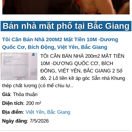
Bán nhà mặt phố tại Bắc Giang
Tôi Cần Bán Nhà 200M2 Mặt Tiền 10M -Dương
Quốc Cơ, Bích Động, Việt Yên, Bắc Giang
TÔI CẦN BÁN NHÀ 200m2 MẶT TIỀN
10M -DƯƠNG QUỐC CƠ, BÍCH
ĐỘNG, VIỆT YÊN, BẮC GIANG 2 Sổ
đỏ, 2 Lô liền kề áp góc Sẵn nhà Khung
thép chất lượng (có thể chịu lự..
Giá
: Thỏa thuận
Diện tích
: 200 m²
Địa điểm
:
Việt Yên
,
Bắc Giang
Ngày đăng
: 7/5/2026