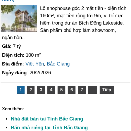
Lô shophouse góc 2 mặt tiền - diện tích
160m², mặt tiền rộng tới 9m, vị trí cực
hiếm trong dự án Bích Động Lakeside.
Sản phẩm phù hợp làm showroom,
ngân hàn..
Giá
: 7 tỷ
Diện tích
: 100 m²
Địa điểm
:
Việt Yên
,
Bắc Giang
Ngày đăng
: 20/2/2026
1
2
3
4
5
6
7
...
Tiếp
Xem thêm:
Nhà đất bán tại Tỉnh Bắc Giang
Bán nhà riêng tại Tỉnh Bắc Giang