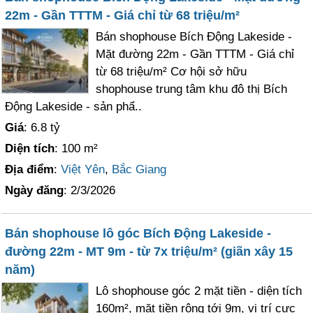
22m - Gần TTTM - Giá chỉ từ 68 triệu/m²
Bán shophouse Bích Động Lakeside -
Mặt đường 22m - Gần TTTM - Giá chỉ
từ 68 triệu/m² Cơ hội sở hữu
shophouse trung tâm khu đô thị Bích
Động Lakeside - sản phẩ..
Giá
: 6.8 tỷ
Diện tích
: 100 m²
Địa điểm
:
Việt Yên
,
Bắc Giang
Ngày đăng
: 2/3/2026
Bán shophouse lô góc Bích Động Lakeside -
đường 22m - MT 9m - từ 7x triệu/m² (giãn xây 15
năm)
Lô shophouse góc 2 mặt tiền - diện tích
160m², mặt tiền rộng tới 9m, vị trí cực