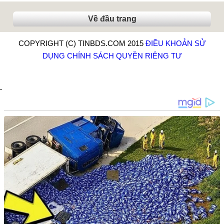
Về đầu trang
COPYRIGHT (C) TINBDS.COM 2015
ĐIỀU KHOẢN SỬ
DỤNG
CHÍNH SÁCH QUYỀN RIÊNG TƯ