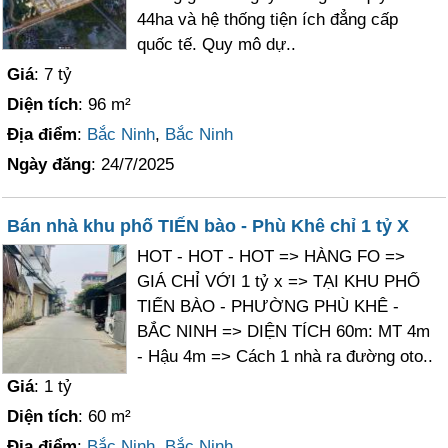
44ha và hệ thống tiện ích đẳng cấp
quốc tế. Quy mô dự..
Giá
: 7 tỷ
Diện tích
: 96 m²
Địa điểm
:
Bắc Ninh
,
Bắc Ninh
Ngày đăng
: 24/7/2025
Bán nhà khu phố TIẾN bào - Phù Khê chỉ 1 tỷ X
HOT - HOT - HOT => HÀNG FO =>
GIÁ CHỈ VỚI 1 tỷ x => TẠI KHU PHỐ
TIẾN BÀO - PHƯỜNG PHÙ KHÊ -
BẮC NINH => DIỆN TÍCH 60m: MT 4m
- Hậu 4m => Cách 1 nhà ra đường oto..
Giá
: 1 tỷ
Diện tích
: 60 m²
Địa điểm
:
Bắc Ninh
,
Bắc Ninh