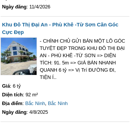
Ngày đăng
: 11/4/2026
Khu Đô Thị Đại An - Phù Khê -Từ Sơn Căn Góc
Cực Đẹp
- CHÍNH CHỦ GỬI BÁN MỘT LÔ GÓC
TUYỆT ĐẸP TRONG KHU ĐÔ THỊ ĐẠI
AN - PHÙ KHÊ -TỪ SƠN => DIỆN
TÍCH: 91. 5m => GIÁ BÁN NHANH
QUANH 6 tỷ => Vị Trí ĐƯỜNG ĐI,
TIỆN Í..
Giá
: 6 tỷ
Diện tích
: 92 m²
Địa điểm
:
Bắc Ninh
,
Bắc Ninh
Ngày đăng
: 4/8/2025