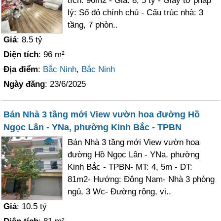
tích: 96m2 - Giá: 8, 5 tỷ - Giấy tờ pháp
lý: Sổ đỏ chính chủ - Cấu trúc nhà: 3
tầng, 7 phòn..
Giá
: 8.5 tỷ
Diện tích
: 96 m²
Địa điểm
:
Bắc Ninh
,
Bắc Ninh
Ngày đăng
: 23/6/2025
Bán Nhà 3 tầng mới View vườn hoa đường Hồ
Ngọc Lân - YNa, phường Kinh Bắc - TPBN
Bán Nhà 3 tầng mới View vườn hoa
đường Hồ Ngọc Lân - YNa, phường
Kinh Bắc - TPBN- MT: 4, 5m - DT:
81m2- Hướng: Đông Nam- Nhà 3 phòng
ngủ, 3 Wc- Đường rộng, vị..
Giá
: 10.5 tỷ