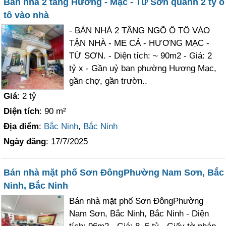
Bán nhà 2 tầng Hương - Mạc - Từ Sơn quanh 2 tỷ ô
tô vào nhà
- BÁN NHÀ 2 TẦNG NGÕ Ô TÔ VÀO
TẬN NHÀ - ME CẢ - HƯƠNG MẠC -
TỪ SƠN. - Diện tích: ~ 90m2 - Giá: 2
tỷ x - Gần uỷ ban phường Hương Mạc,
gần chợ, gần trườn..
Giá
: 2 tỷ
Diện tích
: 90 m²
Địa điểm
:
Bắc Ninh
,
Bắc Ninh
Ngày đăng
: 17/7/2025
Bán nhà mặt phố Sơn ĐôngPhường Nam Sơn, Bắc
Ninh, Bắc Ninh
Bán nhà mặt phố Sơn ĐôngPhường
Nam Sơn, Bắc Ninh, Bắc Ninh - Diện