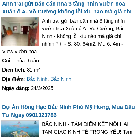
Anh trai gửi bán căn nhà 3 tầng nhìn vườn hoa
Xuân ổ A- Võ Cường không lỗi xíu nào mà giá chỉ...
Anh trai gửi bán căn nhà 3 tầng nhìn
vườn hoa Xuân ổ A- Võ Cường, Bắc
Ninh - không lỗi xíu nào mà giá chỉ
nhỉnh 7 tị - S: 80, 64m2, Mt: 6, 4m -
View vườn hoa -..
Giá
: Thỏa thuận
Diện tích
: 81 m²
Địa điểm
:
Bắc Ninh
,
Bắc Ninh
Ngày đăng
: 24/3/2025
Dự Án Hồng Hạc Bắc Ninh Phú Mỹ Hưng, Mua Đầu
Tư Ngay 0901323786
BẮC NINH - TÂM ĐIỂM KẾT NỐI HAI
TAM GIÁC KINH TẾ TRỌNG YẾU! Tam