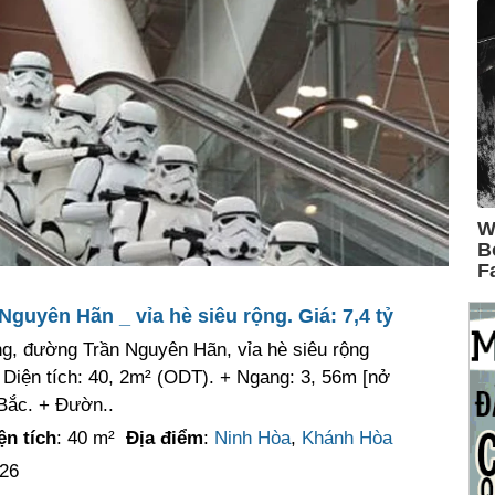
guyên Hãn _ vỉa hè siêu rộng. Giá: 7,4 tỷ
ng, đường Trần Nguyên Hãn, vỉa hè siêu rộng
+ Diện tích: 40, 2m² (ODT). + Ngang: 3, 56m [nở
Bắc. + Đườn..
ện tích
: 40 m²
Địa điểm
:
Ninh Hòa
,
Khánh Hòa
026