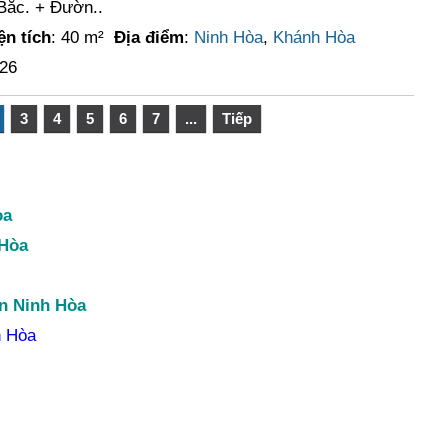
Bắc. + Đườn..
ện tích
: 40 m²
Địa điểm
:
Ninh Hòa
,
Khánh Hòa
026
3
4
5
6
7
...
Tiếp
òa
 Hòa
n Ninh Hòa
h Hòa