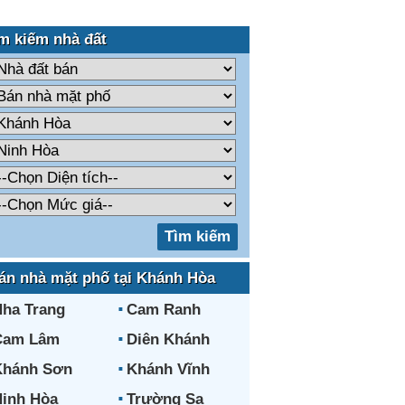
m kiếm nhà đất
án nhà mặt phố tại Khánh Hòa
ha Trang
Cam Ranh
Cam Lâm
Diên Khánh
Khánh Sơn
Khánh Vĩnh
inh Hòa
Trường Sa