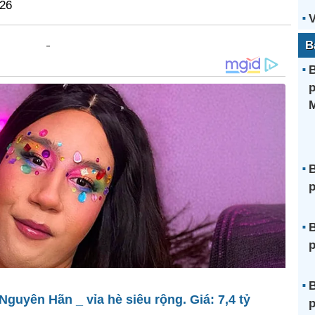
026
V
B
B
p
B
p
B
p
B
guyên Hãn _ vỉa hè siêu rộng. Giá: 7,4 tỷ
p