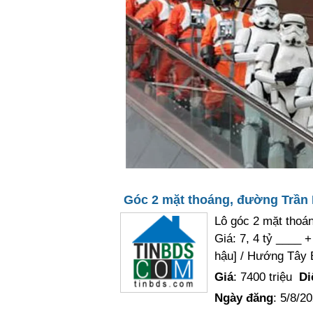
Góc 2 mặt thoáng, đường Trần N
Lô góc 2 mặt thoá
Giá: 7, 4 tỷ ____ 
hậu] / Hướng Tây 
Giá
: 7400 triệu
Di
Ngày đăng
: 5/8/2