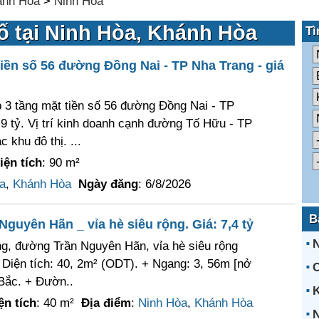
ánh Hòa
>
Ninh Hòa
ố tại Ninh Hòa, Khánh Hòa
Tì
iền số 56 đường Đồng Nai - TP Nha Trang - giá
 3 tầng mặt tiền số 56 đường Đồng Nai - TP
,9 tỷ. Vị trí kinh doanh cạnh đường Tố Hữu - TP
 khu đô thị. ...
iện tích
: 90 m²
a
,
Khánh Hòa
Ngày đăng
: 6/8/2026
B
guyên Hãn _ vỉa hè siêu rộng. Giá: 7,4 tỷ
N
ng, đường Trần Nguyên Hãn, vỉa hè siêu rộng
+ Diện tích: 40, 2m² (ODT). + Ngang: 3, 56m [nở
Bắc. + Đườn..
ện tích
: 40 m²
Địa điểm
:
Ninh Hòa
,
Khánh Hòa
N