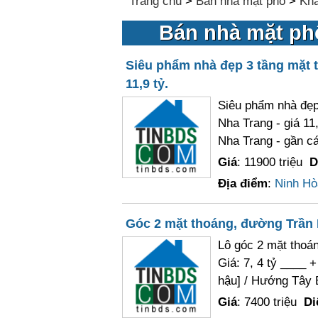
Trang chủ
>
Bán nhà mặt phố
>
Kh
Bán nhà mặt ph
Siêu phẩm nhà đẹp 3 tầng mặt t
11,9 tỷ.
Siêu phẩm nhà đẹp
Nha Trang - giá 11
Nha Trang - gần các
Giá
: 11900 triệu
D
Địa điểm
:
Ninh Hò
Góc 2 mặt thoáng, đường Trần N
Lô góc 2 mặt thoá
Giá: 7, 4 tỷ ____ 
hậu] / Hướng Tây 
Giá
: 7400 triệu
Di