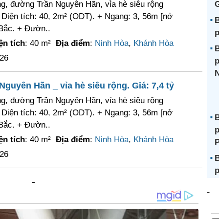
ng, đường Trần Nguyên Hãn, vỉa hè siêu rộng
G
+ Diện tích: 40, 2m² (ODT). + Ngang: 3, 56m [nở
B
Bắc. + Đườn..
p
ện tích
: 40 m²
Địa điểm
:
Ninh Hòa
,
Khánh Hòa
B
026
p
N
guyên Hãn _ vỉa hè siêu rộng. Giá: 7,4 tỷ
ng, đường Trần Nguyên Hãn, vỉa hè siêu rộng
+ Diện tích: 40, 2m² (ODT). + Ngang: 3, 56m [nở
B
Bắc. + Đườn..
p
ện tích
: 40 m²
Địa điểm
:
Ninh Hòa
,
Khánh Hòa
026
B
p