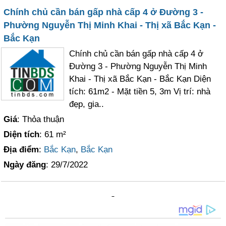
Chính chủ cần bán gấp nhà cấp 4 ở Đường 3 -
Phường Nguyễn Thị Minh Khai - Thị xã Bắc Kạn -
Bắc Kạn
Chính chủ cần bán gấp nhà cấp 4 ở
Đường 3 - Phường Nguyễn Thị Minh
Khai - Thị xã Bắc Kạn - Bắc Kạn Diện
tích: 61m2 - Mặt tiền 5, 3m Vị trí: nhà
đẹp, gia..
Giá
: Thỏa thuận
Diện tích
: 61 m²
Địa điểm
:
Bắc Kạn
,
Bắc Kạn
Ngày đăng
: 29/7/2022