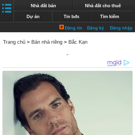
Nhà đất bán
Nhà đất cho thuê
Dự án
Tin bđs
Tìm kiếm
Trang chủ
>
Bán nhà riêng
>
Bắc Kạn