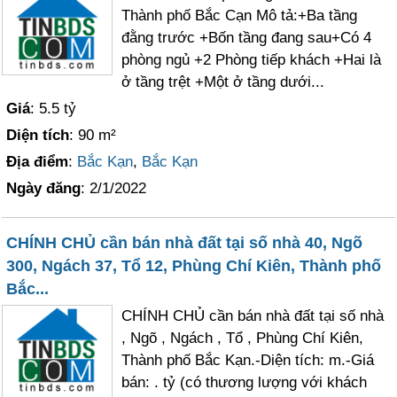
Thành phố Bắc Cạn Mô tả:+Ba tầng
đằng trước +Bốn tầng đang sau+Có 4
phòng ngủ +2 Phòng tiếp khách +Hai là
ở tầng trệt +Một ở tầng dưới...
Giá
: 5.5 tỷ
Diện tích
: 90 m²
Địa điểm
:
Bắc Kạn
,
Bắc Kạn
Ngày đăng
: 2/1/2022
CHÍNH CHỦ cần bán nhà đất tại số nhà 40, Ngõ
300, Ngách 37, Tổ 12, Phùng Chí Kiên, Thành phố
Bắc...
CHÍNH CHỦ cần bán nhà đất tại số nhà
, Ngõ , Ngách , Tổ , Phùng Chí Kiên,
Thành phố Bắc Kạn.-Diện tích: m.-Giá
bán: . tỷ (có thương lượng với khách