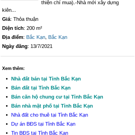
thiện chí mua).-Nhà mới xây dựng
kiên...
Giá
: Thỏa thuận
Diện tích
: 200 m²
Địa điểm
:
Bắc Kạn
,
Bắc Kạn
Ngày đăng
: 13/7/2021
Xem thêm:
Nhà đất bán tại Tỉnh Bắc Kạn
Bán đất tại Tỉnh Bắc Kạn
Bán căn hộ chung cư tại Tỉnh Bắc Kạn
Bán nhà mặt phố tại Tỉnh Bắc Kạn
Nhà đất cho thuê tại Tỉnh Bắc Kạn
Dự án BĐS tại Tỉnh Bắc Kạn
Tin BĐS tại Tỉnh Bắc Kạn