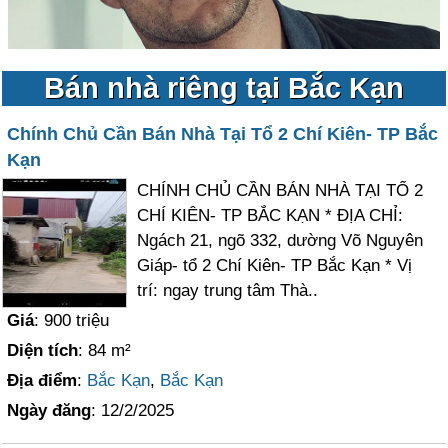
Bán nhà riêng tại Bắc Kạn
Chính Chủ Cần Bán Nhà Tại Tổ 2 Chí Kiên- TP Bắc
Kạn
CHÍNH CHỦ CẦN BÁN NHÀ TẠI TỔ 2
CHÍ KIÊN- TP BẮC KẠN * ĐỊA CHỈ:
Ngách 21, ngõ 332, dường Võ Nguyên
Giáp- tổ 2 Chí Kiên- TP Bắc Kạn * Vị
trí: ngay trung tâm Thà..
Giá
: 900 triệu
Diện tích
: 84 m²
Địa điểm
:
Bắc Kạn
,
Bắc Kạn
Ngày đăng
: 12/2/2025