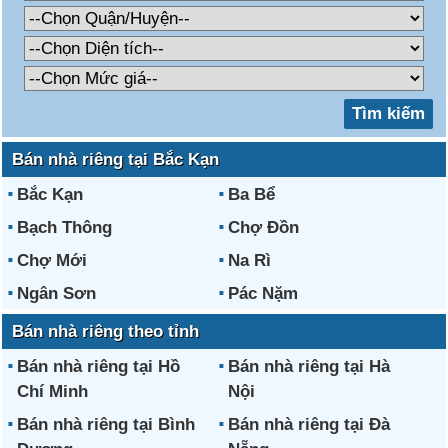
Bán nhà riêng tại Bắc Kạn
Bắc Kạn
Ba Bể
Bạch Thông
Chợ Đồn
Chợ Mới
Na Rì
Ngân Sơn
Pác Nặm
Bán nhà riêng theo tỉnh
Bán nhà riêng tại Hồ
Bán nhà riêng tại Hà
Chí Minh
Nội
Bán nhà riêng tại Bình
Bán nhà riêng tại Đà