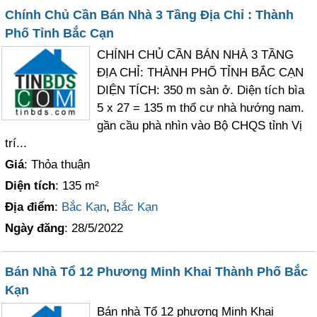
Chính Chủ Cần Bán Nhà 3 Tầng Địa Chỉ : Thành
Phố Tỉnh Bắc Cạn
CHÍNH CHỦ CẦN BÁN NHÀ 3 TẦNG
ĐỊA CHỈ: THÀNH PHỐ TỈNH BẮC CẠN
DIỆN TÍCH: 350 m sàn ở. Diện tích bìa
5 x 27 = 135 m thổ cư nhà hướng nam.
gần cầu phà nhìn vào Bộ CHQS tỉnh Vị
trí...
Giá
: Thỏa thuận
Diện tích
: 135 m²
Địa điểm
:
Bắc Kạn
,
Bắc Kạn
Ngày đăng
: 28/5/2022
Bán Nhà Tổ 12 Phương Minh Khai Thành Phố Bắc
Kạn
Bán nhà Tổ 12 phương Minh Khai