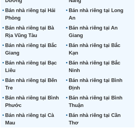
Dương
Nẵng
Bán nhà riêng tại Hải
Bán nhà riêng tại Long
Phòng
An
Bán nhà riêng tại Bà
Bán nhà riêng tại An
Rịa Vũng Tàu
Giang
Bán nhà riêng tại Bắc
Bán nhà riêng tại Bắc
Giang
Kạn
Bán nhà riêng tại Bạc
Bán nhà riêng tại Bắc
Liêu
Ninh
Bán nhà riêng tại Bến
Bán nhà riêng tại Bình
Tre
Định
Bán nhà riêng tại Bình
Bán nhà riêng tại Bình
Phước
Thuận
Bán nhà riêng tại Cà
Bán nhà riêng tại Cần
Mau
Thơ