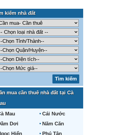
m kiếm nhà đất
ần mua cần thuê nhà đất tại Cà
au
Cà Mau
Cái Nước
Đầm Dơi
Năm Căn
gọc Hiển
Phú Tân