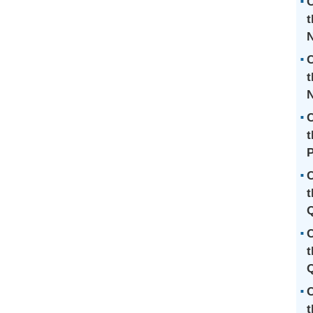
C
t
C
t
N
C
t
P
C
t
Q
C
t
Q
C
t