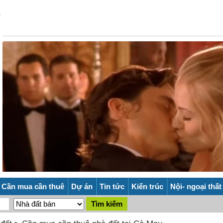
Cần mua cần thuê
Dự án
Tin tức
Kiến trúc
Nội- ngoại thất