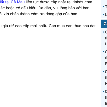
ất tại Cà Mau
liên tục được cập nhật tại tinbds.com.
T
ác hoặc có dấu hiệu lừa đảo, vui lòng báo với ban
tôi xin chân thành cảm ơn đóng góp của bạn.
U
C
 giá rẻ/ cao cấp mới nhất- Can mua can thue nha dat
C
t
H
C
t
C
t
H
C
t
B