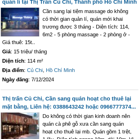
quản lí tại Thị Trấn Củ Chi, Thành phố Hồ Chí Minh
Cần sang lại tiệm massage do không
có thời gian quản lí, quán mới khai
trương được 3 tháng - Diện tích: 114,
6m2 - 5 phòng massage - 2 phòng ở -
Giá thuê: 15t..
Giá
: 15 triệu/ tháng
Diện tích
: 114 m²
Địa điểm
:
Củ Chi
,
Hồ Chí Minh
Ngày đăng
: 7/12/2024
Thị trấn Củ Chi, Cần sang quán hoạt cho thuê lại
mặt bằng, Liên hệ: 0388643242 hoặc 0966777374...
Do không có thời gian kinh doanh nên
quán cà phê gỗ xưa cần sang quán
hoạt cho thuê lại mb. Quán gồm 1 trệt,