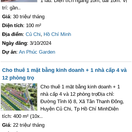
1 lầu. Diện tích ngang 10m, dài 10m. Vị
trí: gần..
Giá
: 30 triệu/ tháng
Diện tích
: 100 m²
Địa điểm
:
Củ Chi
,
Hồ Chí Minh
Ngày đăng
: 3/10/2024
Dự án
:
An Phúc Garden
Cho thuê 1 mặt bằng kinh doanh + 1 nhà cấp 4 và
12 phòng trọ
Cho thuê 1 mặt bằng kinh doanh + 1
nhà cấp 4 và 12 phòng trọĐịa chỉ:
Đường Tỉnh lộ 8, Xã Tân Thạnh Đông,
Huyện Củ Chi, Tp Hồ Chí MinhDiện
tích: 400 m² (10x..
Giá
: 22 triệu/ tháng