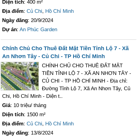
Diện tích
: 400 m²
Địa điểm
:
Củ Chi
,
Hồ Chí Minh
Ngày đăng
: 20/9/2024
Dự án
:
An Phúc Garden
Chính Chủ Cho Thuê Đất Mặt Tiền Tỉnh Lộ 7 - Xã
An Nhơn Tây - Củ Chi - TP Hồ Chí Minh
CHÍNH CHỦ CHO THUÊ ĐẤT MẶT
TIỀN TỈNH LỘ 7 - XÃ AN NHƠN TÂY -
CỦ CHI - TP HỒ CHÍ MINH - Địa chỉ:
Đường Tỉnh Lộ 7, Xã An Nhơn Tây, Củ
Chi, Hồ Chí Minh - Diện t..
Giá
: 10 triệu/ tháng
Diện tích
: 1500 m²
Địa điểm
:
Củ Chi
,
Hồ Chí Minh
Ngày đăng
: 13/8/2024