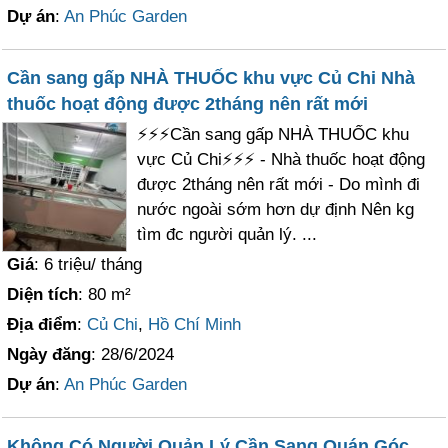
Dự án
:
An Phúc Garden
Cần sang gấp NHÀ THUỐC khu vực Củ Chi Nhà
thuốc hoạt động được 2tháng nên rất mới
⚡⚡⚡Cần sang gấp NHÀ THUỐC khu
vực Củ Chi⚡⚡⚡ - Nhà thuốc hoạt động
được 2tháng nên rất mới - Do mình đi
nước ngoài sớm hơn dự định Nên kg
tìm đc người quản lý. ...
Giá
: 6 triệu/ tháng
Diện tích
: 80 m²
Địa điểm
:
Củ Chi
,
Hồ Chí Minh
Ngày đăng
: 28/6/2024
Dự án
:
An Phúc Garden
Không Có Người Quản Lý Cần Sang Quán Góc