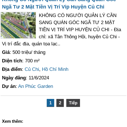
Ngã Tư 2 Mặt Tiền Vị Trí Vip Huyện Củ Chi
KHÔNG CÓ NGƯỜI QUẢN LÝ CẦN
SANG QUÁN GÓC NGÃ TƯ 2 MẶT
TIỀN VỊ TRÍ VIP HUYỆN CỦ CHI - Địa
chỉ: xã Tân Thông Hội, huyện Củ Chi -
Vị trí đắc địa, quán tọa lạc..
Giá
: 500 triệu/ tháng
Diện tích
: 700 m²
Địa điểm
:
Củ Chi
,
Hồ Chí Minh
Ngày đăng
: 11/6/2024
Dự án
:
An Phúc Garden
1
2
Tiếp
Xem thêm: