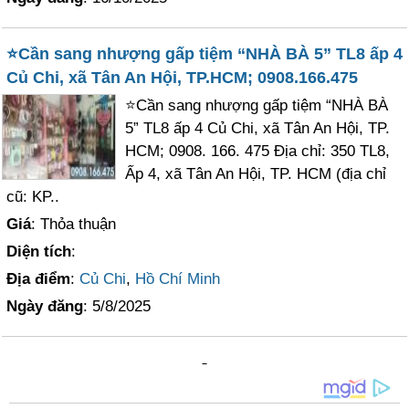
⭐Cần sang nhượng gấp tiệm “NHÀ BÀ 5” TL8 ấp 4
Củ Chi, xã Tân An Hội, TP.HCM; 0908.166.475
⭐Cần sang nhượng gấp tiệm “NHÀ BÀ
5” TL8 ấp 4 Củ Chi, xã Tân An Hội, TP.
HCM; 0908. 166. 475 Địa chỉ: 350 TL8,
Ấp 4, xã Tân An Hội, TP. HCM (địa chỉ
cũ: KP..
Giá
: Thỏa thuận
Diện tích
:
Địa điểm
:
Củ Chi
,
Hồ Chí Minh
Ngày đăng
: 5/8/2025