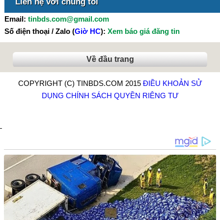
Liên hệ với chúng tôi
Email:
tinbds.com@gmail.com
Số điện thoại / Zalo (
Giờ HC
):
Xem báo giá đăng tin
Về đầu trang
COPYRIGHT (C) TINBDS.COM 2015
ĐIỀU KHOẢN SỬ
DỤNG
CHÍNH SÁCH QUYỀN RIÊNG TƯ