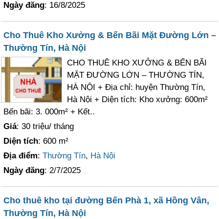
Ngày đăng
: 16/8/2025
Cho Thuê Kho Xưởng & Bến Bãi Mặt Đường Lớn –
Thường Tín, Hà Nội
CHO THUÊ KHO XƯỞNG & BẾN BÃI
MẶT ĐƯỜNG LỚN – THƯỜNG TÍN,
HÀ NỘI + Địa chỉ: huyện Thường Tín,
Hà Nội + Diện tích: Kho xưởng: 600m²
Bến bãi: 3. 000m² + Kết..
Giá
: 30 triệu/ tháng
Diện tích
: 600 m²
Địa điểm
:
Thường Tín
,
Hà Nội
Ngày đăng
: 2/7/2025
Cho thuê kho tại đường Bến Phà 1, xã Hồng Vân,
Thường Tín, Hà Nội