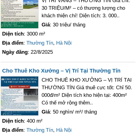
VỊ TRÍ VÀNG – THƯỜNG TÍN Giá chỉ:
30 TRIỆU/M² – có thương lượng cho
khách thiện chí! Diện tích: 3. 000..
Giá
: 30 triệu/ tháng
Diện tích
: 3000 m²
Địa điểm
:
Thường Tín
,
Hà Nội
Ngày đăng
: 22/8/2025
Cho Thuê Kho Xưởng – Vị Trí Tại Thường Tín
CHO THUÊ KHO XƯỞNG – VỊ TRÍ TẠI
THƯỜNG TÍN Giá thuê cực tốt: Chỉ 50.
000đ/m² Diện tích kho hiện tại: 400m²
Có thể mở rộng thêm..
Giá
: 50 nghìn/ m²/ tháng
Diện tích
: 400 m²
Địa điểm
:
Thường Tín
,
Hà Nội