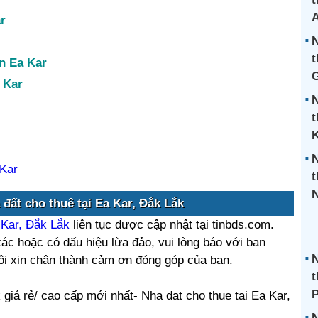
r
N
t
n Ea Kar
G
 Kar
N
t
N
 Kar
t
N
đất cho thuê tại Ea Kar, Đắk Lắk
 Kar, Đắk Lắk
liên tục được cập nhật tại tinbds.com.
ác hoặc có dấu hiệu lừa đảo, vui lòng báo với ban
N
tôi xin chân thành cảm ơn đóng góp của bạn.
t
 giá rẻ/ cao cấp mới nhất- Nha dat cho thue tai Ea Kar,
N