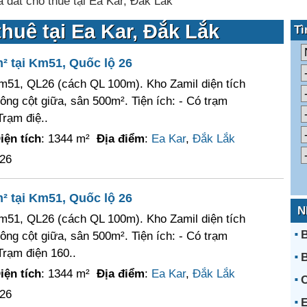
 đất cho thuê tại Ea Kar, Đắk Lắk
huê tại Ea Kar, Đắk Lắk
Tì
² tại Km51, Quốc lộ 26
Km51, QL26 (cách QL 100m). Kho Zamil diện tích
ng cột giữa, sân 500m². Tiện ích: - Có trạm
Trạm điệ..
iện tích
: 1344 m²
Địa điểm
:
Ea Kar
,
Đắk Lắk
026
² tại Km51, Quốc lộ 26
N
Km51, QL26 (cách QL 100m). Kho Zamil diện tích
B
ng cột giữa, sân 500m². Tiện ích: - Có trạm
Trạm điện 160..
iện tích
: 1344 m²
Địa điểm
:
Ea Kar
,
Đắk Lắk
C
026
E