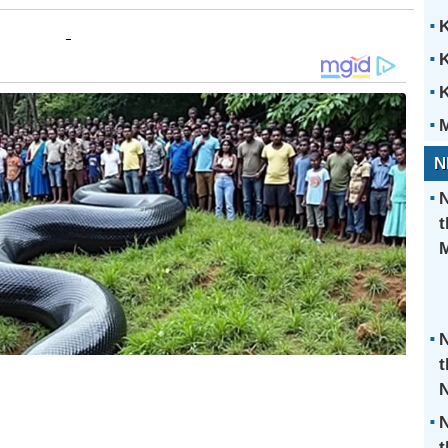
K
K
K
M
N
N
t
N
t
N
t