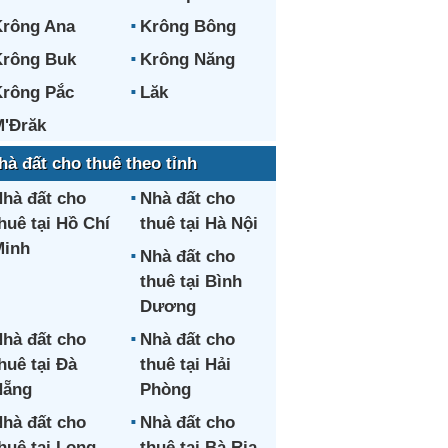
rông Ana
Krông Bông
rông Buk
Krông Năng
rông Pắc
Lăk
'Đrăk
hà đất cho thuê theo tỉnh
hà đất cho
Nhà đất cho
huê tại Hồ Chí
thuê tại Hà Nội
Minh
Nhà đất cho
thuê tại Bình
Dương
hà đất cho
Nhà đất cho
huê tại Đà
thuê tại Hải
Nẵng
Phòng
hà đất cho
Nhà đất cho
huê tại Long
thuê tại Bà Rịa