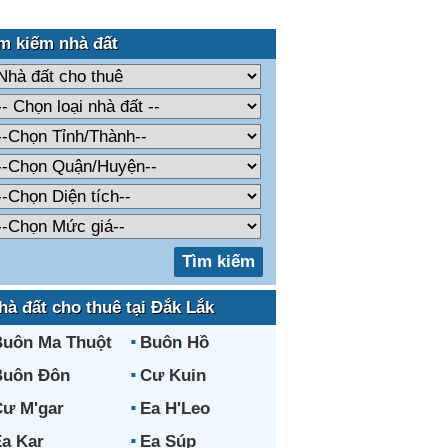
m kiếm nhà đất
hà đất cho thuê tại Đắk Lắk
uôn Ma Thuột
Buôn Hồ
Buôn Đôn
Cư Kuin
ư M'gar
Ea H'Leo
a Kar
Ea Súp