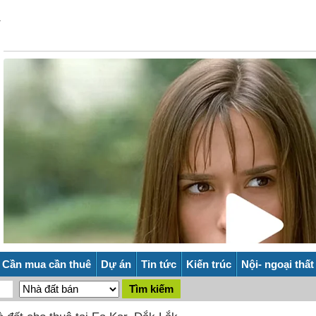
Cần mua cần thuê
Dự án
Tin tức
Kiến trúc
Nội- ngoại thất