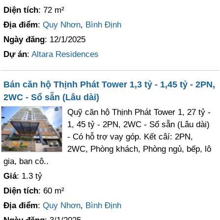
Diện tích
: 72 m²
Địa điểm
:
Quy Nhơn
,
Bình Định
Ngày đăng
: 12/1/2025
Dự án
:
Altara Residences
Bán căn hộ Thịnh Phát Tower 1,3 tỷ - 1,45 tỷ - 2PN,
2WC - Sổ sẵn (Lâu dài)
Quỹ căn hộ Thịnh Phát Tower 1, 27 tỷ -
1, 45 tỷ - 2PN, 2WC - Sổ sẵn (Lâu dài)
- Có hỗ trợ vay góp. Kết câí: 2PN,
2WC, Phòng khách, Phòng ngủ, bếp, lô
gia, ban cô..
Giá
: 1.3 tỷ
Diện tích
: 60 m²
Địa điểm
:
Quy Nhơn
,
Bình Định