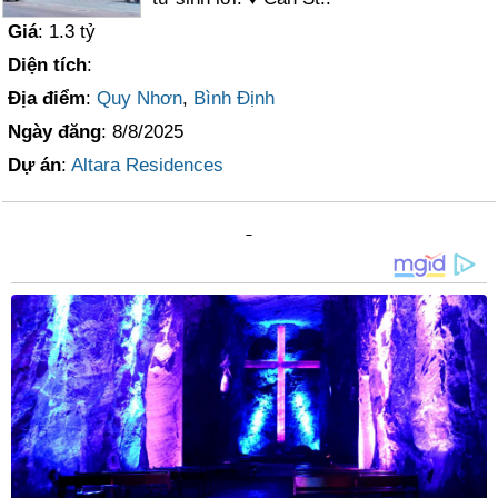
Giá
: 1.3 tỷ
Diện tích
:
Địa điểm
:
Quy Nhơn
,
Bình Định
Ngày đăng
: 8/8/2025
Dự án
:
Altara Residences