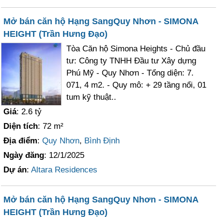
Mở bán căn hộ Hạng SangQuy Nhơn - SIMONA
HEIGHT (Trần Hưng Đạo)
Tòa Căn hộ Simona Heights - Chủ đầu
tư: Công ty TNHH Đầu tư Xây dựng
Phú Mỹ - Quy Nhơn - Tổng diện: 7.
071, 4 m2. - Quy mô: + 29 tầng nổi, 01
tum kỹ thuật..
Giá
: 2.6 tỷ
Diện tích
: 72 m²
Địa điểm
:
Quy Nhơn
,
Bình Định
Ngày đăng
: 12/1/2025
Dự án
:
Altara Residences
Mở bán căn hộ Hạng SangQuy Nhơn - SIMONA
HEIGHT (Trần Hưng Đạo)