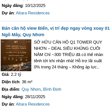
Ngày đăng
: 10/12/2025
Dự án
:
Altara Residences
Bán căn hộ view Biển, vị trí đẹp ngay vòng xoay 01
Ngô Mây, Quy Nhơn
SỞ HỮU CĂN HỘ Q1 TOWER QUY
NHƠN – DEAL SIÊU KHỦNG CUỐI
NĂM Chỉ ~300 TRIỆU đã có thể nhàn
tênh tới khi nhận nhà! Hỗ trợ lãi suất
0% trong 24 tháng – Không áp lực..
Giá
: 2.2 tỷ
Diện tích
: 36 m²
Địa điểm
:
Quy Nhơn
,
Bình Định
Ngày đăng
: 28/11/2025
Dự án
:
Altara Residences