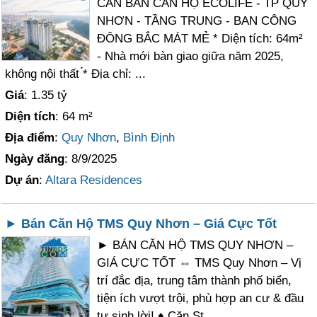
CẦN BÁN CĂN HỘ ECOLIFE - TP QUY
NHƠN - TẦNG TRUNG - BAN CÔNG
ĐÔNG BẮC MÁT MẺ * Diện tích: 64m²
- Nhà mới bàn giao giữa năm 2025,
không nội thất ́́* Địa chỉ: ...
Giá
: 1.35 tỷ
Diện tích
: 64 m²
Địa điểm
:
Quy Nhơn
,
Bình Định
Ngày đăng
: 8/9/2025
Dự án
:
Altara Residences
► Bán Căn Hộ TMS Quy Nhơn – Giá Cực Tốt
► BÁN CĂN HỘ TMS QUY NHƠN –
GIÁ CỰC TỐT ⇔ TMS Quy Nhơn – Vị
trí đắc địa, trung tâm thành phố biển,
tiện ích vượt trội, phù hợp an cư & đầu
tư sinh lời! ♦ Căn St..