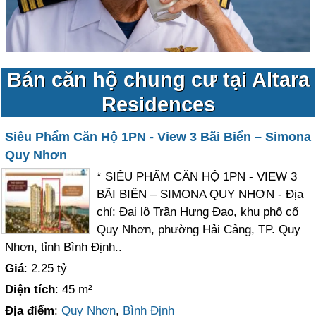
Bán căn hộ chung cư tại Altara
Residences
Siêu Phẩm Căn Hộ 1PN - View 3 Bãi Biển – Simona
Quy Nhơn
* SIÊU PHẨM CĂN HỘ 1PN - VIEW 3
BÃI BIỂN – SIMONA QUY NHƠN - Địa
chỉ: Đại lộ Trần Hưng Đạo, khu phố cổ
Quy Nhơn, phường Hải Cảng, TP. Quy
Nhơn, tỉnh Bình Định..
Giá
: 2.25 tỷ
Diện tích
: 45 m²
Địa điểm
:
Quy Nhơn
,
Bình Định