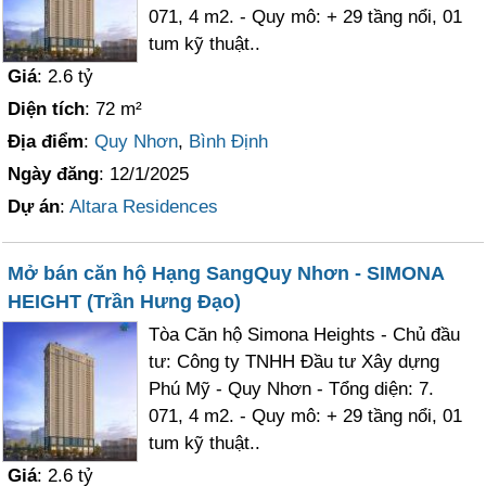
071, 4 m2. - Quy mô: + 29 tầng nổi, 01
tum kỹ thuật..
Giá
: 2.6 tỷ
Diện tích
: 72 m²
Địa điểm
:
Quy Nhơn
,
Bình Định
Ngày đăng
: 12/1/2025
Dự án
:
Altara Residences
Mở bán căn hộ Hạng SangQuy Nhơn - SIMONA
HEIGHT (Trần Hưng Đạo)
Tòa Căn hộ Simona Heights - Chủ đầu
tư: Công ty TNHH Đầu tư Xây dựng
Phú Mỹ - Quy Nhơn - Tổng diện: 7.
071, 4 m2. - Quy mô: + 29 tầng nổi, 01
tum kỹ thuật..
Giá
: 2.6 tỷ