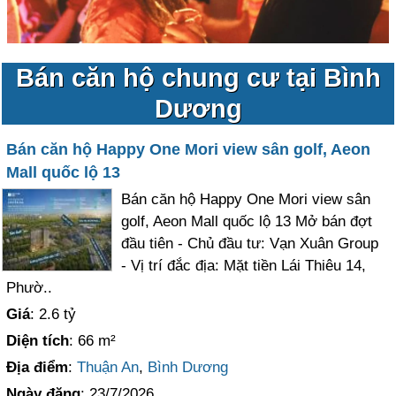
Bán căn hộ chung cư tại Bình
Dương
Bán căn hộ Happy One Mori view sân golf, Aeon
Mall quốc lộ 13
Bán căn hộ Happy One Mori view sân
golf, Aeon Mall quốc lộ 13 Mở bán đợt
đầu tiên - Chủ đầu tư: Vạn Xuân Group
- Vị trí đắc địa: Mặt tiền Lái Thiêu 14,
Phườ..
Giá
: 2.6 tỷ
Diện tích
: 66 m²
Địa điểm
:
Thuận An
,
Bình Dương
Ngày đăng
: 23/7/2026