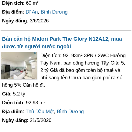
Diện tích
: 60 m²
Địa điểm
:
Dĩ An
,
Bình Dương
Ngày đăng
: 3/6/2026
Bán căn hộ Midori Park The Glory N12A12, mua
được từ người nước ngoài
Diện tích: 92, 93m² 3PN / 2WC Hướng
Tây Nam, ban công hướng Tây Giá: 5,
2 tỷ Giá đã bao gồm toàn bộ thuế và
phí sang tên Chưa bao gồm phí ra sổ
hồng 5% Căn hộ đ..
Giá
: 5.2 tỷ
Diện tích
: 92.93 m²
Địa điểm
:
Thủ Dầu Một
,
Bình Dương
Ngày đăng
: 21/5/2026