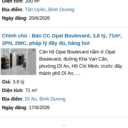
Diện tích
: 200 m²
Địa điểm
:
Tân Uyên
,
Bình Dương
Ngày đăng
: 20/6/2026
Chính chủ - Bán CC Opal Boulevard, 3,8 tỷ, 71m²,
2PN, 2WC, pháp lý đầy đủ, hàng hot
Căn hộ Opal Boulevard nằm ở Opal
Boulevard, đường Kha Vạn Cân,
phường Dĩ An, Hồ Chí Minh, trước đây
thành phố Dĩ An, ...
Giá
: 3.8 tỷ
Diện tích
: 71 m²
Địa điểm
:
Dĩ An
,
Bình Dương
Ngày đăng
: 17/6/2026