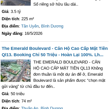
Sổ riêng sở hữu lâu dài..
Giá
: 3.5 tỷ
Diện tích
: 225 m²
Địa điểm
:
Tân Uyên
,
Bình Dương
Ngày đăng
: 16/5/2026
The Emerald Boulevard - Căn Hộ Cao Cấp Mặt Tiền
Ql13. Booking Chỉ 50 Triệu - Hoàn Lại 100%. Lh...
THE EMERALD BOULEVARD - CĂN
HỘ CAO CẤP MẶT TIỀN QL13 Không
đơn thuần là một dự án để ở, Emerald
Boulevard là sản phẩm được “chọn mặt
gửi vàng” từ chủ đầu tư đến..
Giá
: 50 triệu
Diện tích
: 74 m²
Địa điểm
:
Thuận An
,
Bình Dương