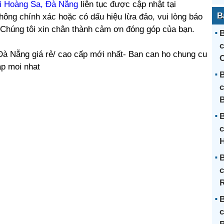
ại Hoàng Sa, Đà Nẵng
liên tục được cập nhật tại
B
hông chính xác hoặc có dấu hiệu lừa đảo, vui lòng báo
. Chúng tôi xin chân thành cảm ơn đóng góp của bạn.
B
c
Đà Nẵng giá rẻ/ cao cấp mới nhất- Ban can ho chung cu
C
ap moi nhat
B
c
B
c
H
B
c
R
B
c