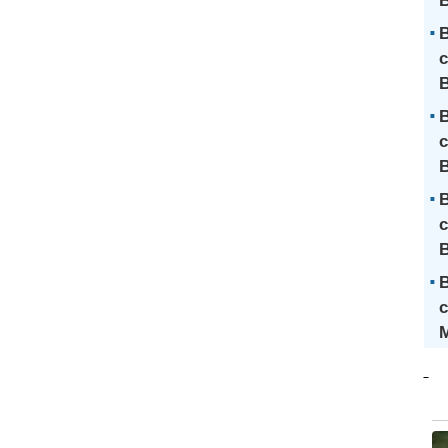
B
B
c
B
B
c
B
B
c
B
c