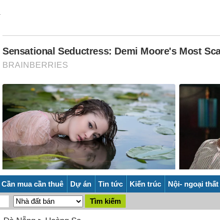
Cần mua cần thuê
Dự án
Tin tức
Kiến trúc
Nội- ngoại thất