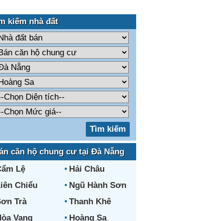
m kiếm nhà đất
án căn hộ chung cư tại Đà Nẵng
Cẩm Lệ
Hải Châu
iên Chiểu
Ngũ Hành Sơn
ơn Trà
Thanh Khê
òa Vang
Hoàng Sa