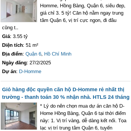
Homme, Hồng Bàng, Quận 6, siêu đẹp,
giá chỉ 3. 5 tỷ! Căn hộ nằm ngay trung
tâm Quận 6, vị trí cực ngon, đi đâu
cũng t..
Giá
: 3.55 tỷ
Diện tích
: 51 m²
Địa điểm
:
Quận 6
,
Hồ Chí Minh
Ngày đăng
: 27/2/2025
Dự án
:
D-Homme
Giỏ hàng độc quyền căn hộ D-Homme rẻ nhất thị
trường - thanh toán 30 % nhận nhà. HTLS 24 tháng
* Lý do nên chọn mua dự án căn hộ D-
Home Hồng Bàng, Quận 6 tại thời điểm
này: 1. Vị trí vàng, dễ dàng kết nối. Tọa
lạc vị trí trung tâm Quận 6, tuyến