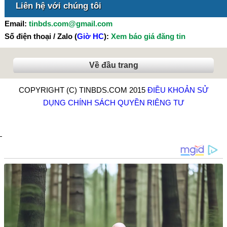
Liên hệ với chúng tôi
Email:
tinbds.com@gmail.com
Số điện thoại / Zalo (
Giờ HC
):
Xem báo giá đăng tin
Về đầu trang
COPYRIGHT (C) TINBDS.COM 2015
ĐIỀU KHOẢN SỬ
DỤNG
CHÍNH SÁCH QUYỀN RIÊNG TƯ