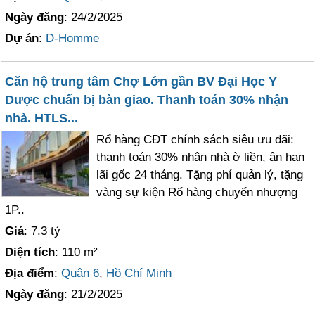
Ngày đăng
: 24/2/2025
Dự án
:
D-Homme
Căn hộ trung tâm Chợ Lớn gần BV Đại Học Y
Dược chuẩn bị bàn giao. Thanh toán 30% nhận
nhà. HTLS...
Rổ hàng CĐT chính sách siêu ưu đãi:
thanh toán 30% nhận nhà ờ liền, ân hạn
lãi gốc 24 tháng. Tặng phí quản lý, tặng
vàng sự kiện Rổ hàng chuyển nhượng
1P..
Giá
: 7.3 tỷ
Diện tích
: 110 m²
Địa điểm
:
Quận 6
,
Hồ Chí Minh
Ngày đăng
: 21/2/2025