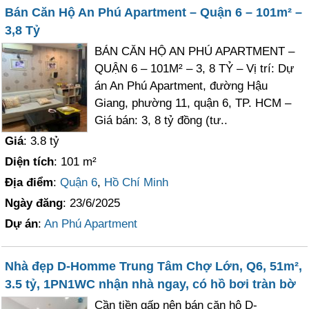
Bán Căn Hộ An Phú Apartment – Quận 6 – 101m² –
3,8 Tỷ
BÁN CĂN HỘ AN PHÚ APARTMENT –
QUẬN 6 – 101M² – 3, 8 TỶ – Vị trí: Dự
án An Phú Apartment, đường Hậu
Giang, phường 11, quận 6, TP. HCM –
Giá bán: 3, 8 tỷ đồng (tư..
Giá
: 3.8 tỷ
Diện tích
: 101 m²
Địa điểm
:
Quận 6
,
Hồ Chí Minh
Ngày đăng
: 23/6/2025
Dự án
:
An Phú Apartment
Nhà đẹp D-Homme Trung Tâm Chợ Lớn, Q6, 51m²,
3.5 tỷ, 1PN1WC nhận nhà ngay, có hồ bơi tràn bờ
Cần tiền gấp nên bán căn hộ D-