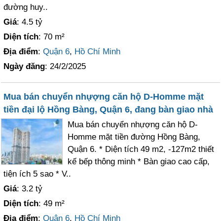
đường huy..
Giá
: 4.5 tỷ
Diện tích
: 70 m²
Địa điểm
:
Quận 6
,
Hồ Chí Minh
Ngày đăng
: 24/2/2025
Mua bán chuyển nhựợng căn hộ D-Homme mặt
tiền đại lộ Hồng Bàng, Quận 6, đang bàn giao nhà
Mua bán chuyển nhựợng căn hộ D-
Homme mặt tiền đường Hồng Bàng,
Quận 6. * Diện tích 49 m2, -127m2 thiết
kế bếp thông minh * Bàn giao cao cấp,
tiện ích 5 sao * V..
Giá
: 3.2 tỷ
Diện tích
: 49 m²
Địa điểm
:
Quận 6
,
Hồ Chí Minh