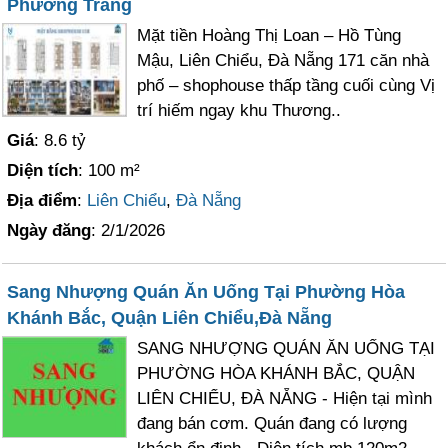
Phương Trang
Mặt tiền Hoàng Thị Loan – Hồ Tùng
Mậu, Liên Chiểu, Đà Nẵng 171 căn nhà
phố – shophouse thấp tầng cuối cùng Vị
trí hiếm ngay khu Thương..
Giá
: 8.6 tỷ
Diện tích
: 100 m²
Địa điểm
:
Liên Chiểu
,
Đà Nẵng
Ngày đăng
: 2/1/2026
Sang Nhượng Quán Ăn Uống Tại Phường Hòa
Khánh Bắc, Quận Liên Chiểu,Đà Nẵng
SANG NHƯỢNG QUÁN ĂN UỐNG TẠI
PHƯỜNG HÒA KHÁNH BẮC, QUẬN
LIÊN CHIỂU, ĐÀ NẴNG - Hiện tại mình
đang bán cơm. Quán đang có lượng