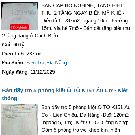
BÁN CẶP HỒ NGHINH, TẶNG BIỆT
THỰ 2 TẦNG NGAY BIỂN MỸ KHÊ -
Diện tích: 237m2, ngang 10m - Đường
15m, vỉa hè 7m5 - Bán đất tặng biệt thự
2 tầng đang ở Cách Biển..
Giá
: 60 tỷ
Diện tích
: 237 m²
Địa điểm
:
Sơn Trà
,
Đà Nẵng
Ngày đăng
: 11/12/2025
Bán dãy trọ 5 phòng kiệt Ô TÔ K151 Âu Cơ - Kiệt
thông
Bán dãy trọ 5 phòng kiệt Ô TÔ K151 Âu
Cơ - Liên Chiểu, Đà Nẵng -Dtđ: 120m2
(ngang 5, 1m) -Kiệt Ô TÔ -Công Năng:
Gồm 5 phòng trọ wc khép kín. hiện