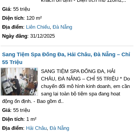
khách ổn định - Diện tích mb 120m2,..
Giá
: 55 triệu
Diện tích
: 120 m²
Địa điểm
:
Liên Chiểu
,
Đà Nẵng
Ngày đăng
: 31/12/2025
Sang Tiệm Spa Đống Đa, Hải Châu, Đà Nẵng – Chỉ
55 Triệu
SANG TIỆM SPA ĐỐNG ĐA, HẢI
CHÂU, ĐÀ NẴNG – CHỈ 55 TRIỆU * Do
chuyển đổi mô hình kinh doanh, em cần
sang lại toàn bộ tiệm spa đang hoạt
động ổn định. - Bao gồm đ..
Giá
: 55 triệu
Diện tích
: 1 m²
Địa điểm
:
Hải Châu
,
Đà Nẵng