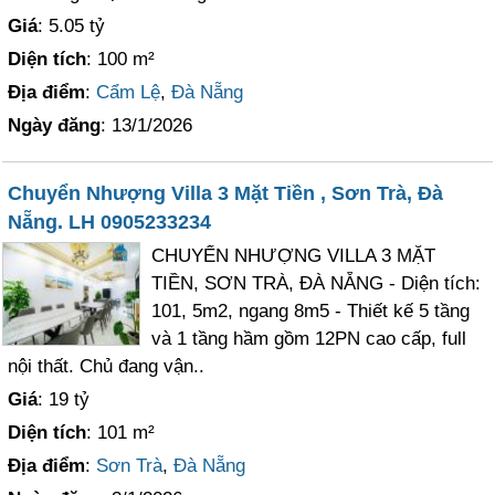
Giá
: 5.05 tỷ
Diện tích
: 100 m²
Địa điểm
:
Cẩm Lệ
,
Đà Nẵng
Ngày đăng
: 13/1/2026
Chuyển Nhượng Villa 3 Mặt Tiền , Sơn Trà, Đà
Nẵng. LH 0905233234
CHUYỂN NHƯỢNG VILLA 3 MẶT
TIỀN, SƠN TRÀ, ĐÀ NẴNG - Diện tích:
101, 5m2, ngang 8m5 - Thiết kế 5 tầng
và 1 tầng hầm gồm 12PN cao cấp, full
nội thất. Chủ đang vận..
Giá
: 19 tỷ
Diện tích
: 101 m²
Địa điểm
:
Sơn Trà
,
Đà Nẵng