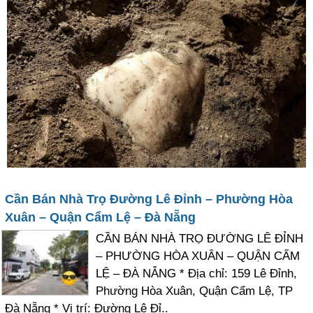
Cần Bán Nhà Trọ Đường Lê Đỉnh – Phường Hòa
Xuân – Quận Cẩm Lệ – Đà Nẵng
CẦN BÁN NHÀ TRỌ ĐƯỜNG LÊ ĐỈNH
– PHƯỜNG HÒA XUÂN – QUẬN CẨM
LỆ – ĐÀ NẴNG * Địa chỉ: 159 Lê Đỉnh,
Phường Hòa Xuân, Quận Cẩm Lệ, TP
Đà Nẵng * Vị trí: Đường Lê Đỉ..