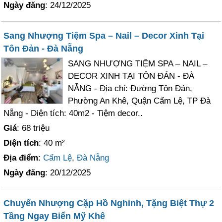
Ngày đăng
: 24/12/2025
Sang Nhượng Tiệm Spa – Nail – Decor Xinh Tại
Tôn Đản - Đà Nẵng
SANG NHƯỢNG TIỆM SPA – NAIL –
DECOR XINH TẠI TÔN ĐẢN - ĐÀ
NẴNG - Địa chỉ: Đường Tôn Đản,
Phường An Khê, Quận Cẩm Lệ, TP Đà
Nẵng - Diện tích: 40m2 - Tiệm decor..
Giá
: 68 triệu
Diện tích
: 40 m²
Địa điểm
:
Cẩm Lệ
,
Đà Nẵng
Ngày đăng
: 20/12/2025
Chuyển Nhượng Cặp Hồ Nghinh, Tặng Biệt Thự 2
Tầng Ngay Biển Mỹ Khê