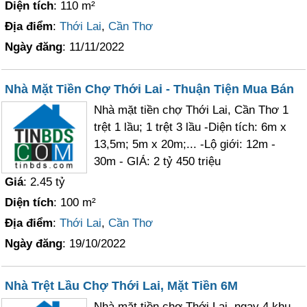
Diện tích
: 110 m²
Địa điểm
:
Thới Lai
,
Cần Thơ
Ngày đăng
: 11/11/2022
Nhà Mặt Tiền Chợ Thới Lai - Thuận Tiện Mua Bán
Nhà mặt tiền chợ Thới Lai, Cần Thơ 1
trệt 1 lầu; 1 trệt 3 lầu -Diện tích: 6m x
13,5m; 5m x 20m;... -Lộ giới: 12m -
30m - GIÁ: 2 tỷ 450 triệu
Giá
: 2.45 tỷ
Diện tích
: 100 m²
Địa điểm
:
Thới Lai
,
Cần Thơ
Ngày đăng
: 19/10/2022
Nhà Trệt Lầu Chợ Thới Lai, Mặt Tiền 6M
Nhà mặt tiền chợ Thới Lai, ngay 4 khu