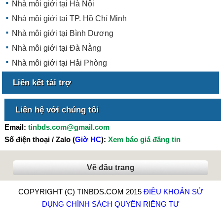
Nhà môi giới tại Hà Nội
Nhà môi giới tại TP. Hồ Chí Minh
Nhà môi giới tại Bình Dương
Nhà môi giới tại Đà Nẵng
Nhà môi giới tại Hải Phòng
Liên kết tài trợ
Liên hệ với chúng tôi
Email:
tinbds.com@gmail.com
Số điện thoại / Zalo (
Giờ HC
):
Xem báo giá đăng tin
Về đầu trang
COPYRIGHT (C) TINBDS.COM 2015
ĐIỀU KHOẢN SỬ
DỤNG
CHÍNH SÁCH QUYỀN RIÊNG TƯ