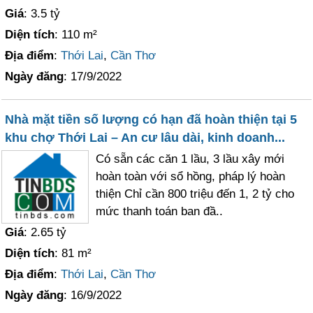
Giá
: 3.5 tỷ
Diện tích
: 110 m²
Địa điểm
:
Thới Lai
,
Cần Thơ
Ngày đăng
: 17/9/2022
Nhà mặt tiền số lượng có hạn đã hoàn thiện tại 5
khu chợ Thới Lai – An cư lâu dài, kinh doanh...
Có sẵn các căn 1 lầu, 3 lầu xây mới
hoàn toàn với sổ hồng, pháp lý hoàn
thiện Chỉ cần 800 triệu đến 1, 2 tỷ cho
mức thanh toán ban đầ..
Giá
: 2.65 tỷ
Diện tích
: 81 m²
Địa điểm
:
Thới Lai
,
Cần Thơ
Ngày đăng
: 16/9/2022