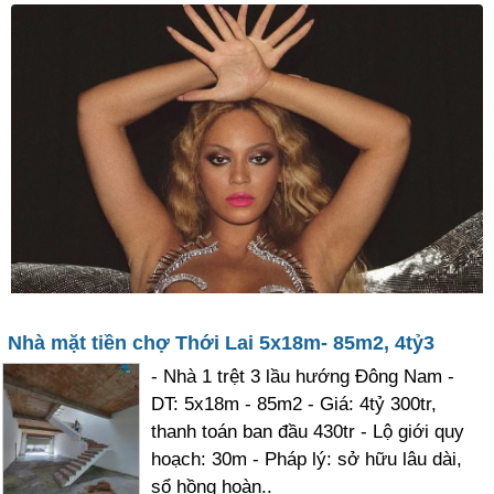
Nhà mặt tiền chợ Thới Lai 5x18m- 85m2, 4tỷ3
- Nhà 1 trệt 3 lầu hướng Đông Nam -
DT: 5x18m - 85m2 - Giá: 4tỷ 300tr,
thanh toán ban đầu 430tr - Lộ giới quy
hoạch: 30m - Pháp lý: sở hữu lâu dài,
sổ hồng hoàn..