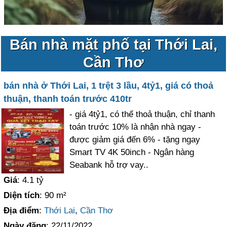
Bán nhà mặt phố tại Thới Lai,
Cần Thơ
bán nhà ở Thới Lai, 1 trệt 3 lầu, 4tỷ1, giá có thoả
thuận, thanh toán trước 410tr
- giá 4tỷ1, có thể thoả thuận, chỉ thanh
toán trước 10% là nhận nhà ngay -
được giảm giá đến 6% - tặng ngay
Smart TV 4K 50inch - Ngân hàng
Seabank hỗ trợ vay..
Giá
: 4.1 tỷ
Diện tích
: 90 m²
Địa điểm
:
Thới Lai
,
Cần Thơ
Ngày đăng
: 22/11/2022