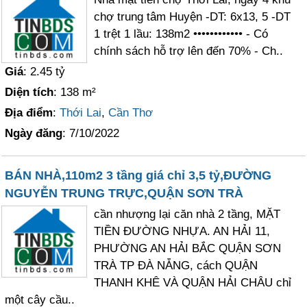
chợ trung tâm Huyện -DT: 6x13, 5 -DT
1 trệt 1 lầu: 138m2 •••••••••••• - Có
chính sách hỗ trợ lên đến 70% - Ch..
Giá
: 2.45 tỷ
Diện tích
: 138 m²
Địa điểm
:
Thới Lai
,
Cần Thơ
Ngày đăng
: 7/10/2022
BÁN NHÀ,110m2 3 tầng giá chỉ 3,5 tỷ,ĐƯỜNG
NGUYỄN TRUNG TRỰC,QUẬN SƠN TRÀ
cần nhượng lại căn nhà 2 tầng, MẶT
TIỀN ĐƯỜNG NHỰA. AN HẢI 11,
PHƯỜNG AN HẢI BẮC QUẬN SƠN
TRÀ TP ĐÀ NẴNG, cách QUẬN
THANH KHÊ VÀ QUẬN HẢI CHÂU chỉ
một cây cầu..