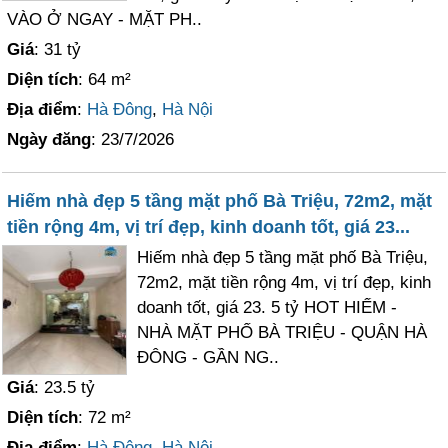
VÀO Ở NGAY - MẶT PH..
Giá
: 31 tỷ
Diện tích
: 64 m²
Địa điểm
:
Hà Đông
,
Hà Nội
Ngày đăng
: 23/7/2026
Hiếm nhà đẹp 5 tầng mặt phố Bà Triệu, 72m2, mặt
tiền rộng 4m, vị trí đẹp, kinh doanh tốt, giá 23...
Hiếm nhà đẹp 5 tầng mặt phố Bà Triệu,
72m2, mặt tiền rộng 4m, vị trí đẹp, kinh
doanh tốt, giá 23. 5 tỷ HOT HIẾM -
NHÀ MẶT PHỐ BÀ TRIỆU - QUẬN HÀ
ĐÔNG - GẦN NG..
Giá
: 23.5 tỷ
Diện tích
: 72 m²
Địa điểm
:
Hà Đông
,
Hà Nội