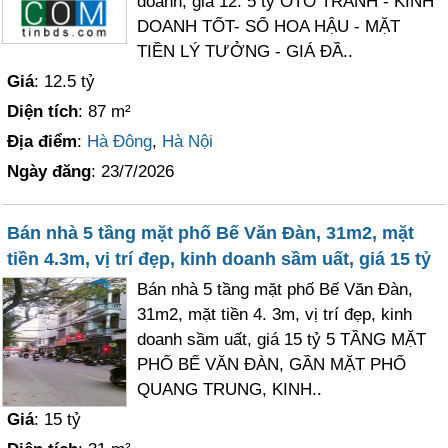
doanh, giá 12. 5 tỷ OTO TRÁNH - KINH
DOANH TỐT- SỔ HOA HẬU - MẶT
TIỀN LÝ TƯỞNG - GIÁ ĐẦ..
Giá
: 12.5 tỷ
Diện tích
: 87 m²
Địa điểm
:
Hà Đông
,
Hà Nội
Ngày đăng
: 23/7/2026
Bán nhà 5 tầng mặt phố Bế Văn Đàn, 31m2, mặt
tiền 4.3m, vị trí đẹp, kinh doanh sầm uất, giá 15 tỷ
Bán nhà 5 tầng mặt phố Bế Văn Đàn,
31m2, mặt tiền 4. 3m, vị trí đẹp, kinh
doanh sầm uất, giá 15 tỷ 5 TẦNG MẶT
PHỐ BẾ VĂN ĐÀN, GẦN MẶT PHỐ
QUANG TRUNG, KINH..
Giá
: 15 tỷ