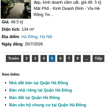
đẹp, kinh doanh sầm uất, giá 49. 5 tỷ
Mặt Phố - Kinh Doanh Đỉnh - Vỉa Hè
Rộng 7m ..
Giá
: 49.5 tỷ
Diện tích
: 134 m²
Địa điểm
:
Hà Đông
,
Hà Nội
Ngày đăng
: 20/7/2026
Trước
2
3
4
5
6
7
8
...
Tiếp
Xem thêm:
Nhà đất bán tại Quận Hà Đông
Bán nhà riêng tại Quận Hà Đông
Bán đất tại Quận Hà Đông
Bán căn hộ chung cư tại Quận Hà Đông