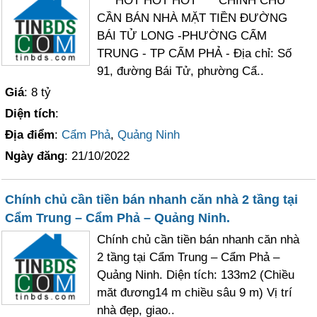
*** HOT HOT HOT *** CHÍNH CHỦ
CẦN BÁN NHÀ MẶT TIỀN ĐƯỜNG
BÁI TỬ LONG -PHƯỜNG CẨM
TRUNG - TP CẨM PHẢ - Địa chỉ: Số
91, đường Bái Tử, phường Cẩ..
Giá
: 8 tỷ
Diện tích
:
Địa điểm
:
Cẩm Phả
,
Quảng Ninh
Ngày đăng
: 21/10/2022
Chính chủ cần tiền bán nhanh căn nhà 2 tầng tại
Cẩm Trung – Cẩm Phả – Quảng Ninh.
Chính chủ cần tiền bán nhanh căn nhà
2 tầng tại Cẩm Trung – Cẩm Phả –
Quảng Ninh. Diện tích: 133m2 (Chiều
măt đương14 m chiều sâu 9 m) Vị trí
nhà đẹp, giao..