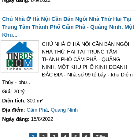
Ngày đăng
: 8/9/2022
Chủ Nhà Ở Hà Nội Cần Bán Ngôi Nhà Thứ Hai Tại
Trung Tâm Thành Phố Cẩm Phả - Quảng Ninh. Một
Khu...
CHỦ NHÀ Ở HÀ NỘI CẦN BÁN NGÔI
NHÀ THỨ HAI TẠI TRUNG TÂM
THÀNH PHỐ CẨM PHẢ - QUẢNG
NINH. MỘT KHU PHỐ KINH DOANH
ĐẮC ĐỊA - Nhà số 99 tổ bẩy - khu Diêm
Thủy - phư..
Giá
: 20 tỷ
Diện tích
: 300 m²
Địa điểm
:
Cẩm Phả
,
Quảng Ninh
Ngày đăng
: 15/8/2022
1
2
3
4
5
6
Tiếp