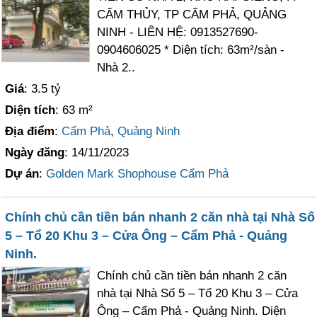
CẨM THỦY, TP CẨM PHẢ, QUẢNG
NINH - LIÊN HỆ: 0913527690-
0904606025 * Diện tích: 63m²/sàn -
Nhà 2..
Giá
: 3.5 tỷ
Diện tích
: 63 m²
Địa điểm
:
Cẩm Phả
,
Quảng Ninh
Ngày đăng
: 14/11/2023
Dự án
:
Golden Mark Shophouse Cẩm Phả
Chính chủ cần tiền bán nhanh 2 căn nhà tại Nhà Số
5 – Tổ 20 Khu 3 – Cửa Ông – Cẩm Phả - Quảng
Ninh.
Chính chủ cần tiền bán nhanh 2 căn
nhà tại Nhà Số 5 – Tổ 20 Khu 3 – Cửa
Ông – Cẩm Phả - Quảng Ninh. Diện