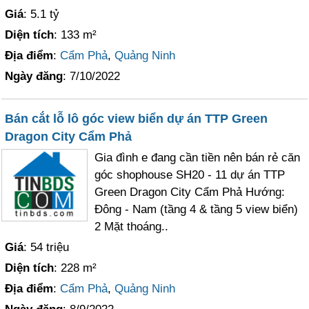
Giá
: 5.1 tỷ
Diện tích
: 133 m²
Địa điểm
:
Cẩm Phả
,
Quảng Ninh
Ngày đăng
: 7/10/2022
Bán cắt lỗ lô góc view biển dự án TTP Green
Dragon City Cẩm Phả
Gia đình e đang cần tiền nên bán rẻ căn
góc shophouse SH20 - 11 dự án TTP
Green Dragon City Cẩm Phả Hướng:
Đông - Nam (tầng 4 & tầng 5 view biển)
2 Mặt thoáng..
Giá
: 54 triệu
Diện tích
: 228 m²
Địa điểm
:
Cẩm Phả
,
Quảng Ninh