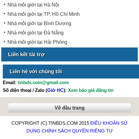
Nhà môi giới tại Hà Nội
Nhà môi giới tại TP. Hồ Chí Minh
Nhà môi giới tại Bình Dương
Nhà môi giới tại Đà Nẵng
Nhà môi giới tại Hải Phòng
Liên kết tài trợ
Liên hệ với chúng tôi
Email:
tinbds.com@gmail.com
Số điện thoại / Zalo (
Giờ HC
):
Xem báo giá đăng tin
Về đầu trang
COPYRIGHT (C) TINBDS.COM 2015
ĐIỀU KHOẢN SỬ
DỤNG
CHÍNH SÁCH QUYỀN RIÊNG TƯ