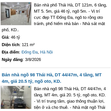
Bán nhà phố Thái Hà, DT 121m, 6 tầng,
MT 5. 5m, giá 46 tỷ, ngõ 5m. - Vị trí
cực đẹp TT Đống Đa, ngõ to rộng oto
tránh, phố hiếm nhà bán - Nhà sát mặt
phố, KD..
Giá
: 46 tỷ
Diện tích
: 121 m²
Địa điểm
:
Đống Đa
,
Hà Nội
Ngày đăng
: 3/8/2026
Bán nhà ngõ 98 Thái Hà, DT 44/47m, 4 tầng, MT
4m, giá 20.5 tỷ, ngõ oto, KD.
Bán nhà ngõ 98 Thái Hà, DT 44/47m, 4
tầng, MT 4m, giá 20. 5 tỷ, ngõ oto, KD.
- Vị trí trung tâm, giao thông thuận lợi,
tiện ở và cho thuê. - Nhà mặt ngõ Thái