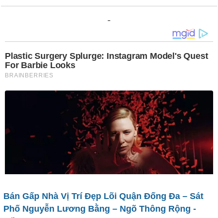
Bán Gấp Nhà Vị Trí Đẹp Lõi Quận Đống Đa – Sát
Phố Nguyễn Lương Bằng – Ngõ Thông Rộng -