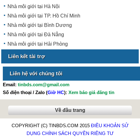
Nhà môi giới tại Hà Nội
Nhà môi giới tại TP. Hồ Chí Minh
Nhà môi giới tại Bình Dương
Nhà môi giới tại Đà Nẵng
Nhà môi giới tại Hải Phòng
Liên kết tài trợ
Liên hệ với chúng tôi
Email:
tinbds.com@gmail.com
Số điện thoại / Zalo (
Giờ HC
):
Xem báo giá đăng tin
Về đầu trang
COPYRIGHT (C) TINBDS.COM 2015
ĐIỀU KHOẢN SỬ
DỤNG
CHÍNH SÁCH QUYỀN RIÊNG TƯ