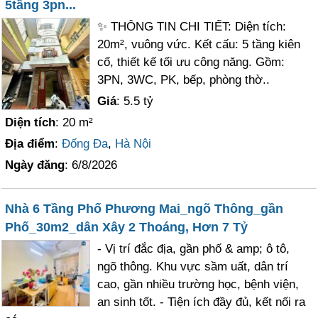
5tầng 3pn...
✨ THÔNG TIN CHI TIẾT: Diện tích:
20m², vuông vức. Kết cấu: 5 tầng kiên
cố, thiết kế tối ưu công năng. Gồm:
3PN, 3WC, PK, bếp, phòng thờ..
Giá
: 5.5 tỷ
Diện tích
: 20 m²
Địa điểm
:
Đống Đa
,
Hà Nội
Ngày đăng
: 6/8/2026
Nhà 6 Tầng Phố Phương Mai_ngõ Thông_gần
Phố_30m2_dân Xây 2 Thoáng, Hơn 7 Tỷ
- Vị trí đắc địa, gần phố & amp; ô tô,
ngõ thông. Khu vực sầm uất, dân trí
cao, gần nhiều trường học, bệnh viện,
an sinh tốt. - Tiện ích đầy đủ, kết nối ra