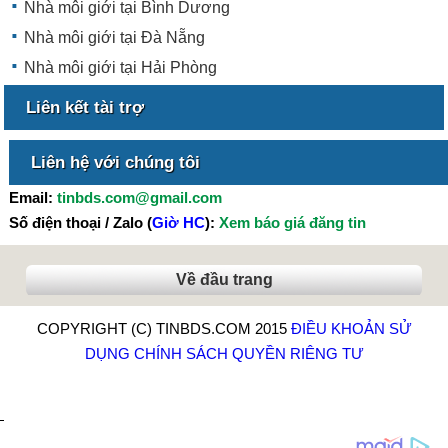
Nhà môi giới tại Bình Dương
Nhà môi giới tại Đà Nẵng
Nhà môi giới tại Hải Phòng
Liên kết tài trợ
Liên hệ với chúng tôi
Email:
tinbds.com@gmail.com
Số điện thoại / Zalo (
Giờ HC
):
Xem báo giá đăng tin
Về đầu trang
COPYRIGHT (C) TINBDS.COM 2015
ĐIỀU KHOẢN SỬ
DỤNG
CHÍNH SÁCH QUYỀN RIÊNG TƯ