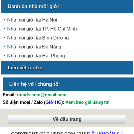
Danh bạ nhà môi giới
Nhà môi giới tại Hà Nội
Nhà môi giới tại TP. Hồ Chí Minh
Nhà môi giới tại Bình Dương
Nhà môi giới tại Đà Nẵng
Nhà môi giới tại Hải Phòng
Liên kết tài trợ
Liên hệ với chúng tôi
Email:
tinbds.com@gmail.com
Số điện thoại / Zalo (
Giờ HC
):
Xem báo giá đăng tin
Về đầu trang
COPYRIGHT (C) TINBDS.COM 2015
ĐIỀU KHOẢN SỬ