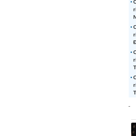
C
r
N
C
r
Đ
C
r
C
r