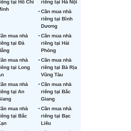
iêng tại Hồ Chí
riêng tại Hà Nội
Minh
Cần mua nhà
riêng tại Bình
Dương
ần mua nhà
Cần mua nhà
iêng tại Đà
riêng tại Hải
Nẵng
Phòng
ần mua nhà
Cần mua nhà
iêng tại Long
riêng tại Bà Rịa
An
Vũng Tàu
ần mua nhà
Cần mua nhà
iêng tại An
riêng tại Bắc
iang
Giang
ần mua nhà
Cần mua nhà
iêng tại Bắc
riêng tại Bạc
Kạn
Liêu