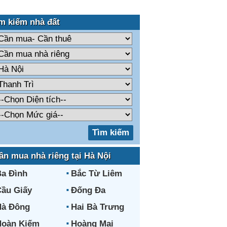
m kiếm nhà đất
ần mua nhà riêng tại Hà Nội
a Đình
Bắc Từ Liêm
ầu Giấy
Đống Đa
Hà Đông
Hai Bà Trưng
Hoàn Kiếm
Hoàng Mai