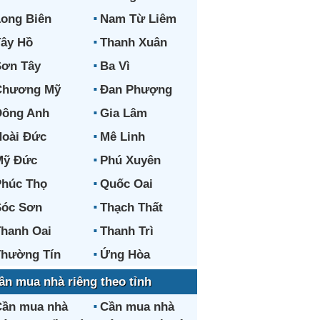
ong Biên
Nam Từ Liêm
ây Hồ
Thanh Xuân
ơn Tây
Ba Vì
Chương Mỹ
Đan Phượng
Đông Anh
Gia Lâm
oài Đức
Mê Linh
Mỹ Đức
Phú Xuyên
húc Thọ
Quốc Oai
Sóc Sơn
Thạch Thất
hanh Oai
Thanh Trì
hường Tín
Ứng Hòa
ần mua nhà riêng theo tỉnh
ần mua nhà
Cần mua nhà