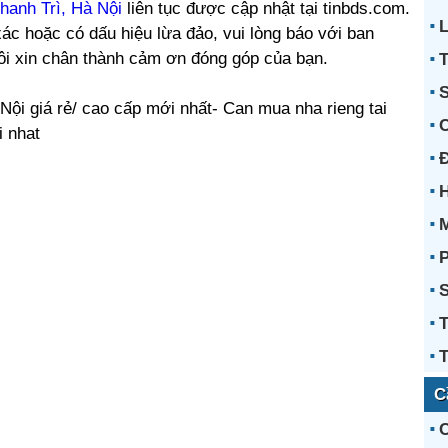
hanh Trì, Hà Nội
liên tục được cập nhật tại tinbds.com.
L
ác hoặc có dấu hiệu lừa đảo, vui lòng báo với ban
tôi xin chân thành cảm ơn đóng góp của bạn.
T
S
Nội giá rẻ/ cao cấp mới nhất- Can mua nha rieng tai
i nhat
H
P
T
T
C
C