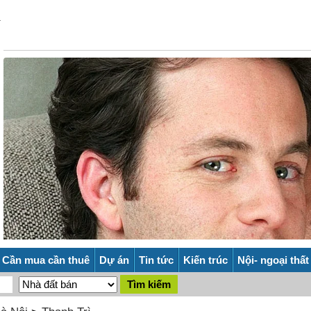
Cần mua cần thuê
Dự án
Tin tức
Kiến trúc
Nội- ngoại thất