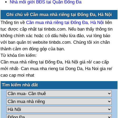
Nhà môi giới BĐS tại Quận Đống Đa
Ghi chú về Cần mua nhà riêng tại Đống Đa, Hà Nội
Thông tin về
Cần mua nhà riêng tại Đống Đa, Hà Nội
liên
tục được cập nhật tại tinbds.com. Nếu bạn thấy thông tin
không chính xác hoặc có dấu hiệu lừa đảo, vui lòng báo
với ban quản trị website tinbds.com. Chúng tôi xin chân
thành cảm ơn đóng góp của bạn.
Từ khóa tìm kiếm:
Cần mua nhà riêng tại Đống Đa, Hà Nội giá rẻ/ cao cấp
mới nhất- Can mua nha rieng tai Dong Da, Ha Noi gia re/
cao cap moi nhat
Tìm kiếm nhà đất