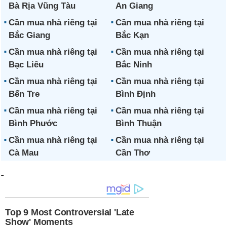
Bà Rịa Vũng Tàu
An Giang
Cần mua nhà riêng tại
Cần mua nhà riêng tại
Bắc Giang
Bắc Kạn
Cần mua nhà riêng tại
Cần mua nhà riêng tại
Bạc Liêu
Bắc Ninh
Cần mua nhà riêng tại
Cần mua nhà riêng tại
Bến Tre
Bình Định
Cần mua nhà riêng tại
Cần mua nhà riêng tại
Bình Phước
Bình Thuận
Cần mua nhà riêng tại
Cần mua nhà riêng tại
Cà Mau
Cần Thơ