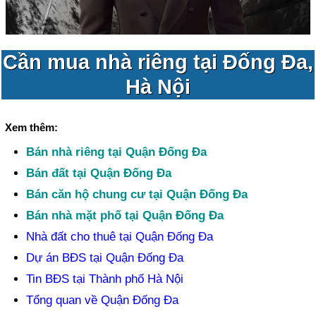
Cần mua nhà riêng tại Đống Đa,
Hà Nội
Xem thêm:
Bán nhà riêng tại Quận Đống Đa
Bán đất tại Quận Đống Đa
Bán căn hộ chung cư tại Quận Đống Đa
Bán nhà mặt phố tại Quận Đống Đa
Nhà đất cho thuê tại Quận Đống Đa
Dự án BĐS tại Quận Đống Đa
Tin BĐS tại Thành phố Hà Nội
Tổng quan về Quận Đống Đa