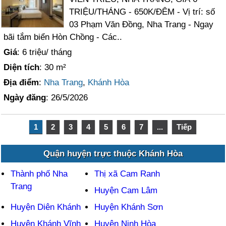
TRIỆU/THÁNG - 650K/ĐÊM - Vị trí: số
03 Phạm Văn Đồng, Nha Trang - Ngay
bãi tắm biển Hòn Chồng - Các..
Giá
: 6 triệu/ tháng
Diện tích
: 30 m²
Địa điểm
:
Nha Trang
,
Khánh Hòa
Ngày đăng
: 26/5/2026
1
2
3
4
5
6
7
...
Tiếp
Quận huyện trực thuộc Khánh Hòa
Thành phố Nha
Thị xã Cam Ranh
Trang
Huyện Cam Lâm
Huyện Diên Khánh
Huyện Khánh Sơn
Huyện Khánh Vĩnh
Huyện Ninh Hòa