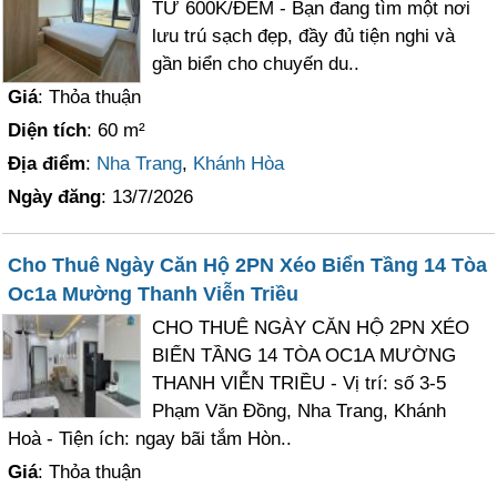
TỪ 600K/ĐÊM - Bạn đang tìm một nơi
lưu trú sạch đẹp, đầy đủ tiện nghi và
gần biển cho chuyến du..
Giá
: Thỏa thuận
Diện tích
: 60 m²
Địa điểm
:
Nha Trang
,
Khánh Hòa
Ngày đăng
: 13/7/2026
Cho Thuê Ngày Căn Hộ 2PN Xéo Biển Tầng 14 Tòa
Oc1a Mường Thanh Viễn Triều
CHO THUÊ NGÀY CĂN HỘ 2PN XÉO
BIỂN TẦNG 14 TÒA OC1A MƯỜNG
THANH VIỄN TRIỀU - Vị trí: số 3-5
Phạm Văn Đồng, Nha Trang, Khánh
Hoà - Tiện ích: ngay bãi tắm Hòn..
Giá
: Thỏa thuận