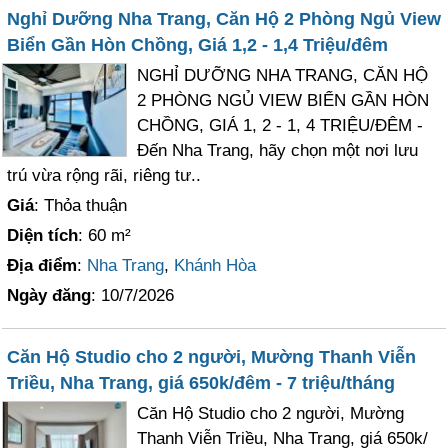
Nghỉ Dưỡng Nha Trang, Căn Hộ 2 Phòng Ngủ View
Biển Gần Hòn Chồng, Giá 1,2 - 1,4 Triệu/đêm
NGHỈ DƯỠNG NHA TRANG, CĂN HỘ
2 PHÒNG NGỦ VIEW BIỂN GẦN HÒN
CHỒNG, GIÁ 1, 2 - 1, 4 TRIỆU/ĐÊM -
Đến Nha Trang, hãy chọn một nơi lưu
trú vừa rộng rãi, riêng tư..
Giá
: Thỏa thuận
Diện tích
: 60 m²
Địa điểm
:
Nha Trang
,
Khánh Hòa
Ngày đăng
: 10/7/2026
Căn Hộ Studio cho 2 người, Mường Thanh Viễn
Triều, Nha Trang, giá 650k/đêm - 7 triệu/tháng
Căn Hộ Studio cho 2 người, Mường
Thanh Viễn Triều, Nha Trang, giá 650k/