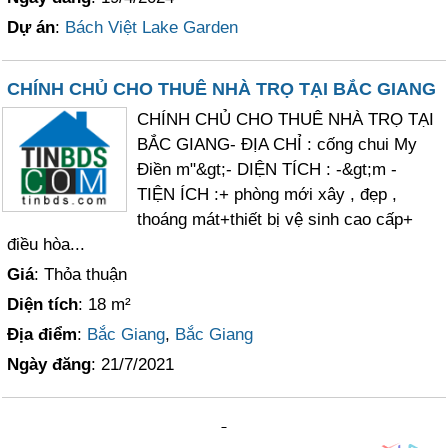
Dự án
:
Bách Việt Lake Garden
CHÍNH CHỦ CHO THUÊ NHÀ TRỌ TẠI BẮC GIANG
CHÍNH CHỦ CHO THUÊ NHÀ TRỌ TẠI
BẮC GIANG- ĐỊA CHỈ : cống chui My
Điền m"&gt;- DIỆN TÍCH : -&gt;m -
TIỆN ÍCH :+ phòng mới xây , đẹp ,
thoáng mát+thiết bị vệ sinh cao cấp+
điều hòa...
Giá
: Thỏa thuận
Diện tích
: 18 m²
Địa điểm
:
Bắc Giang
,
Bắc Giang
Ngày đăng
: 21/7/2021