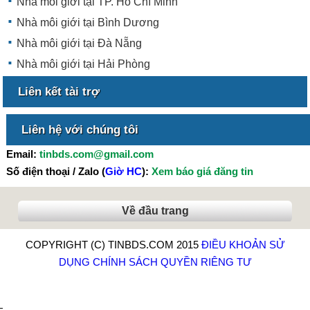
Nhà môi giới tại TP. Hồ Chí Minh
Nhà môi giới tại Bình Dương
Nhà môi giới tại Đà Nẵng
Nhà môi giới tại Hải Phòng
Liên kết tài trợ
Liên hệ với chúng tôi
Email:
tinbds.com@gmail.com
Số điện thoại / Zalo (
Giờ HC
):
Xem báo giá đăng tin
Về đầu trang
COPYRIGHT (C) TINBDS.COM 2015
ĐIỀU KHOẢN SỬ
DỤNG
CHÍNH SÁCH QUYỀN RIÊNG TƯ