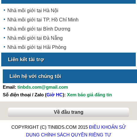
Nhà môi giới tại Hà Nội
Nhà môi giới tại TP. Hồ Chí Minh
Nhà môi giới tại Bình Dương
Nhà môi giới tại Đà Nẵng
Nhà môi giới tại Hải Phòng
Liên kết tài trợ
Liên hệ với chúng tôi
Email:
tinbds.com@gmail.com
Số điện thoại / Zalo (
Giờ HC
):
Xem báo giá đăng tin
Về đầu trang
COPYRIGHT (C) TINBDS.COM 2015
ĐIỀU KHOẢN SỬ
DỤNG
CHÍNH SÁCH QUYỀN RIÊNG TƯ