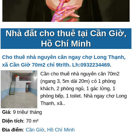
Nhà đất cho thuê tại Cần Giờ,
Hồ Chí Minh
Cho thuê nhà nguyên căn ngay chợ Long Thạnh,
xã Cần Giờ 70m2 chỉ 9tr/th. Lh:0932234469.
Cần cho thuê nhà nguyên căn 70m2
(ngang 3, 5m dài 20m) có 1 phòng
khách, 2 phòng ngủ, 1 gác lửng, 1
phòng bếp, 1 toilet. Nhà ngay chợ Long
Thạnh, xã..
Giá
: 9 triệu/ tháng
Diện tích
: 70 m²
Địa điểm
:
Cần Giờ
,
Hồ Chí Minh