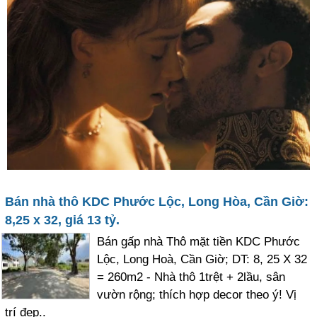
Bán nhà thô KDC Phước Lộc, Long Hòa, Cần Giờ:
8,25 x 32, giá 13 tỷ.
Bán gấp nhà Thô mặt tiền KDC Phước
Lộc, Long Hoà, Cần Giờ; DT: 8, 25 X 32
= 260m2 - Nhà thô 1trệt + 2lầu, sân
vườn rộng; thích hợp decor theo ý! Vị
trí đẹp..