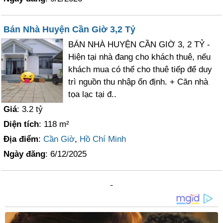
Bán Nhà Huyện Cần Giờ 3,2 Tỷ
BÁN NHÀ HUYỆN CẦN GIỜ 3, 2 TỶ -
Hiện tại nhà đang cho khách thuê, nếu
khách mua có thể cho thuê tiếp để duy
trì nguồn thu nhập ổn định. + Căn nhà
tọa lạc tại đ..
Giá
: 3.2 tỷ
Diện tích
: 118 m²
Địa điểm
:
Cần Giờ
,
Hồ Chí Minh
Ngày đăng
: 6/12/2025