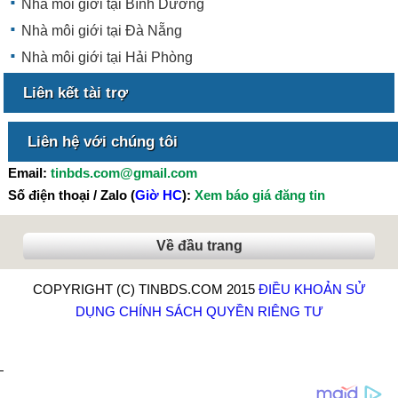
Nhà môi giới tại Bình Dương
Nhà môi giới tại Đà Nẵng
Nhà môi giới tại Hải Phòng
Liên kết tài trợ
Liên hệ với chúng tôi
Email:
tinbds.com@gmail.com
Số điện thoại / Zalo (
Giờ HC
):
Xem báo giá đăng tin
Về đầu trang
COPYRIGHT (C) TINBDS.COM 2015
ĐIỀU KHOẢN SỬ
DỤNG
CHÍNH SÁCH QUYỀN RIÊNG TƯ