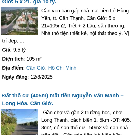
Giờ: 5 x 21, giá 10 tỷ.
Cần vốn bán gấp nhà mặt tiền Lê Hùng
Yên, tt. Cần Thạnh, Cần Giờ: 5 x
21=105m2; Trệt + 2 Lầu, sân thượng.
Nhà thô tiện thiết kế, nội thất theo ý. Vị
trí đẹp, ...
Giá
: 9.5 tỷ
Diện tích
: 105 m²
Địa điểm
:
Cần Giờ
,
Hồ Chí Minh
Ngày đăng
: 12/8/2025
Đất thổ cư (405m) mặt tiền Nguyễn Văn Mạnh –
Long Hòa, Cần Giờ.
-Gần chợ và gần 2 trường học, chợ
Long Thạnh, cách biển 1, 5km -DT: 405,
3m2, có sẵn thổ cư 150m2 và căn nhà