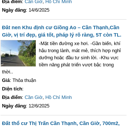
Địa điểm
:
Cần Giờ
,
Hồ Chí Minh
Ngày đăng
: 14/6/2025
Đât nen Khu định cư Giồng Ao – Cần Thạnh,Cần
Giờ, vị trí đẹp, giá tốt, pháp lý rõ ràng, 5T còn TL.
-Mặt tiền đường xe hơi. -Gần biển, khí
hậu trong lành, mát mẻ, thích hợp nghỉ
dưỡng hoặc đầu tư sinh lời. -Khu vực
tiềm năng phát triển vượt bậc trong
thời..
Giá
: Thỏa thuận
Diện tích
:
Địa điểm
:
Cần Giờ
,
Hồ Chí Minh
Ngày đăng
: 12/6/2025
Đất thổ cư Thị Trấn Cần Thạnh, Cần Giờ, 700m2,