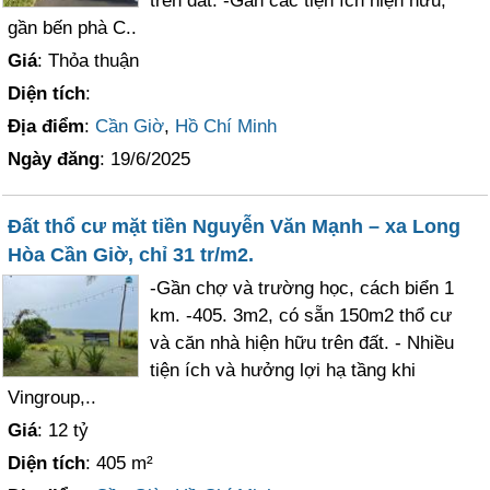
trên đất. -Gần các tiện ích hiện hữu,
gần bến phà C..
Giá
: Thỏa thuận
Diện tích
:
Địa điểm
:
Cần Giờ
,
Hồ Chí Minh
Ngày đăng
: 19/6/2025
Đất thổ cư mặt tiền Nguyễn Văn Mạnh – xa Long
Hòa Cần Giờ, chỉ 31 tr/m2.
-Gần chợ và trường học, cách biển 1
km. -405. 3m2, có sẵn 150m2 thổ cư
và căn nhà hiện hữu trên đất. - Nhiều
tiện ích và hưởng lợi hạ tầng khi
Vingroup,..
Giá
: 12 tỷ
Diện tích
: 405 m²