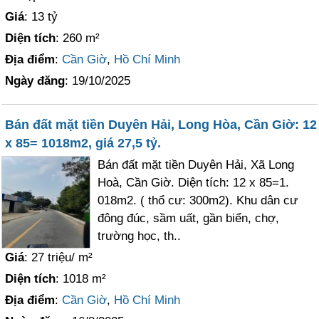
Giá
: 13 tỷ
Diện tích
: 260 m²
Địa điểm
:
Cần Giờ
,
Hồ Chí Minh
Ngày đăng
: 19/10/2025
Bán đất mặt tiền Duyên Hải, Long Hòa, Cần Giờ: 12
x 85= 1018m2, giá 27,5 tỷ.
Bán đất mặt tiền Duyên Hải, Xã Long
Hoà, Cần Giờ. Diện tích: 12 x 85=1.
018m2. ( thổ cư: 300m2). Khu dân cư
đông đúc, sầm uất, gần biển, chợ,
trường học, th..
Giá
: 27 triệu/ m²
Diện tích
: 1018 m²
Địa điểm
:
Cần Giờ
,
Hồ Chí Minh