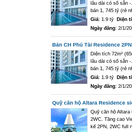
lâu dài có sổ sẵn 
bán 1, 745 tỷ (rẻ nh
Giá
: 1.9 tỷ
Diện t
Ngày đăng
: 2/1/2
Bán CH Phú Tài Residence 2PN, f
Diện tích 72m² (65
lâu dài có sổ sẵn 
bán 1, 745 tỷ (rẻ nh
Giá
: 1.9 tỷ
Diện t
Ngày đăng
: 2/1/2
Quỹ căn hộ Altara Residence si
Quỹ căn hộ Altara 
2WC. Tầng cao View
kế 2PN, 2WC full n