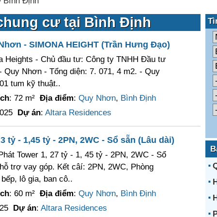
>
Bình Định
chung cư tại Bình Định
Tì
Nhơn - SIMONA HEIGHT (Trần Hưng Đạo)
 Heights - Chủ đầu tư: Công ty TNHH Đầu tư
 Quy Nhơn - Tổng diện: 7. 071, 4 m2. - Quy
01 tum kỹ thuật..
ích
: 72 m²
Địa điểm
:
Quy Nhơn
,
Bình Định
2025
Dự án
:
Altara Residences
 tỷ - 1,45 tỷ - 2PN, 2WC - Sổ sẵn (Lâu dài)
B
hát Tower 1, 27 tỷ - 1, 45 tỷ - 2PN, 2WC - Sổ
 hỗ trợ vay góp. Kết câí: 2PN, 2WC, Phòng
bếp, lô gia, ban cô..
H
ích
: 60 m²
Địa điểm
:
Quy Nhơn
,
Bình Định
H
025
Dự án
:
Altara Residences