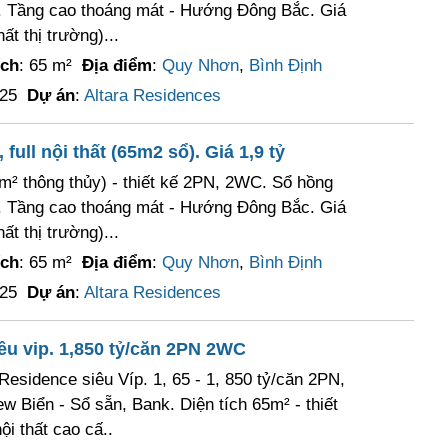
-. Tầng cao thoáng mát - Hướng Đông Bắc. Giá
ất thị trường)...
ích
: 65 m²
Địa điểm
:
Quy Nhơn
,
Bình Định
025
Dự án
:
Altara Residences
ull nội thất (65m2 sổ). Giá 1,9 tỷ
m² thông thủy) - thiết kế 2PN, 2WC. Sổ hồng
-. Tầng cao thoáng mát - Hướng Đông Bắc. Giá
ất thị trường)...
ích
: 65 m²
Địa điểm
:
Quy Nhơn
,
Bình Định
025
Dự án
:
Altara Residences
êu vip. 1,850 tỷ/căn 2PN 2WC
Residence siêu Víp. 1, 65 - 1, 850 tỷ/căn 2PN,
 Biển - Sổ sẵn, Bank. Diện tích 65m² - thiết
ội thất cao cấ..