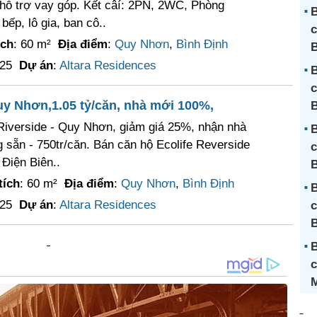
 hỗ trợ vay góp. Kết câí: 2PN, 2WC, Phòng
B
bếp, lô gia, ban cô..
c
ích
: 60 m²
Địa điểm
:
Quy Nhơn
,
Bình Định
B
025
Dự án
:
Altara Residences
B
c
Quy Nhơn,1.05 tỷ/căn, nhà mới 100%,
B
 Riverside - Quy Nhơn, giảm giá 25%, nhận nhà
B
sẵn - 750tr/căn. Bán căn hộ Ecolife Reverside
c
Điện Biên..
B
tích
: 60 m²
Địa điểm
:
Quy Nhơn
,
Bình Định
B
025
Dự án
:
Altara Residences
c
B
c