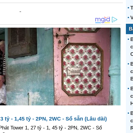
V
B
B
c
C
B
c
B
c
H
B
 tỷ - 1,45 tỷ - 2PN, 2WC - Sổ sẵn (Lâu dài)
c
hát Tower 1, 27 tỷ - 1, 45 tỷ - 2PN, 2WC - Sổ
R