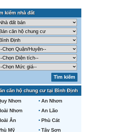
m kiếm nhà đất
án căn hộ chung cư tại Bình Định
Quy Nhơn
An Nhơn
oài Nhơn
An Lão
oài Ân
Phù Cát
Phù Mỹ
Tây Sơn