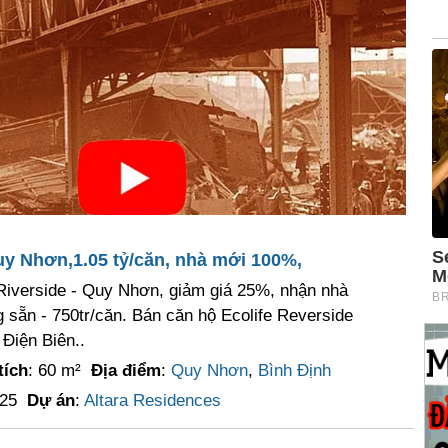
Quy Nhơn,1.05 tỷ/căn, nhà mới 100%,
 Riverside - Quy Nhơn, giảm giá 25%, nhận nhà
sẵn - 750tr/căn. Bán căn hộ Ecolife Reverside
Điện Biên..
tích
: 60 m²
Địa điểm
:
Quy Nhơn
,
Bình Định
025
Dự án
:
Altara Residences