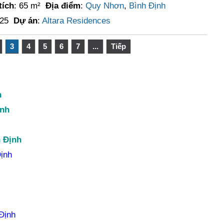
tích
: 65 m²
Địa điểm
:
Quy Nhơn
,
Bình Định
025
Dự án
:
Altara Residences
3
4
5
6
7
...
Tiếp
h
ịnh
h Định
Định
Định