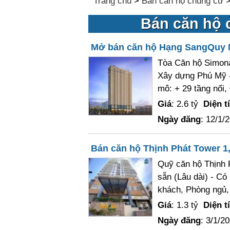
Trang chủ
>
Bán căn hộ chung cư
Bán căn hộ 
Mở bán căn hộ Hạng SangQuy 
Tòa Căn hộ Simona
Xây dựng Phú Mỹ -
mô: + 29 tầng nổi, 
Giá
: 2.6 tỷ
Diện t
Ngày đăng
: 12/1/
Bán căn hộ Thịnh Phát Tower 1,3
Quỹ căn hộ Thịnh P
sẵn (Lâu dài) - Có
khách, Phòng ngủ, 
Giá
: 1.3 tỷ
Diện t
Ngày đăng
: 3/1/2