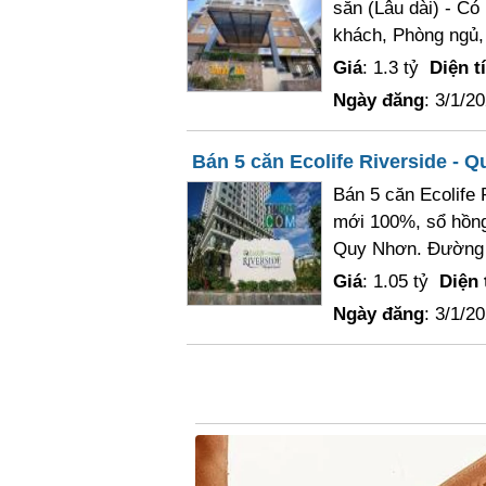
sẵn (Lâu dài) - Có
khách, Phòng ngủ, 
Giá
: 1.3 tỷ
Diện t
Ngày đăng
: 3/1/2
Bán 5 căn Ecolife Riverside - 
Bán 5 căn Ecolife
mới 100%, sổ hồng 
Quy Nhơn. Đường 
Giá
: 1.05 tỷ
Diện 
Ngày đăng
: 3/1/2