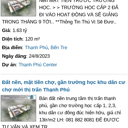
Nền MẶT TIỀN TRƯỚC TRƯỜNG
HỌC. > > TRƯỜNG HỌC CẤP 2 ĐÃ
ĐI VÀO HOẠT ĐỘNG VÀ SẼ GIẢNG
TRONG THÁNG 9 TỚI.. **Thông Tin Thú Vị Sẽ Đượ..
Giá
: 1.63 tỷ
Diện tích
: 120 m²
Địa điểm
:
Thạnh Phú
,
Bến Tre
Ngày đăng
: 24/8/2023
Dự án
:
Thạnh Phú Center
Đất nền, mặt tiền chợ, gần trường học khu dân cư
chợ mới thị trấn Thạnh Phú
Bán đất nền trung tâm thị trấn thạnh
phú, gần chợ trường học cấp 1, 2,3,
khu dân cư đông đúc hiện hữu, giá chỉ
13tr/m2 LH: 081 882 8081 ĐỂ ĐƯỢC
TƯ VẤN VÀ XEM TR..