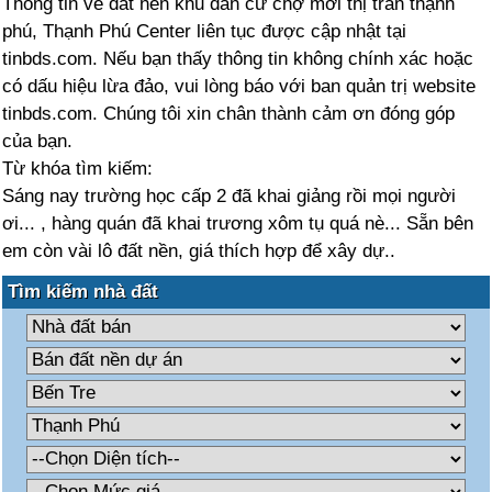
Thông tin về đất nền khu dân cư chợ mới thị trấn thạnh
phú, Thạnh Phú Center liên tục được cập nhật tại
tinbds.com. Nếu bạn thấy thông tin không chính xác hoặc
có dấu hiệu lừa đảo, vui lòng báo với ban quản trị website
tinbds.com. Chúng tôi xin chân thành cảm ơn đóng góp
của bạn.
Từ khóa tìm kiếm:
Sáng nay trường học cấp 2 đã khai giảng rồi mọi người
ơi... , hàng quán đã khai trương xôm tụ quá nè... Sẵn bên
em còn vài lô đất nền, giá thích hợp để xây dự..
Tìm kiếm nhà đất