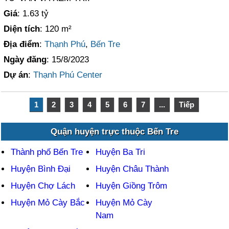
Giá
: 1.63 tỷ
Diện tích
: 120 m²
Địa điểm
:
Thạnh Phú
,
Bến Tre
Ngày đăng
: 15/8/2023
Dự án
:
Thạnh Phú Center
1
2
3
4
5
6
7
...
Tiếp
Quận huyện trực thuộc Bến Tre
Thành phố Bến Tre
Huyện Ba Tri
Huyện Bình Đại
Huyện Châu Thành
Huyện Chợ Lách
Huyện Giồng Trôm
Huyện Mỏ Cày Bắc
Huyện Mỏ Cày
Nam