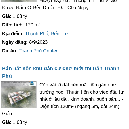
HOẠT ĐỘNG. -Thông Tin Thú Vị Sẽ
Được Nằm Ở Bên Dưới - Đặt Chỗ Ngay..
Giá
: 1.63 tỷ
Diện tích
: 120 m²
Địa điểm
:
Thạnh Phú
,
Bến Tre
Ngày đăng
: 8/9/2023
Dự án
:
Thạnh Phú Center
Bán đất nền khu dân cư chợ mới thị trấn Thạnh
Phú
Còn vài lô đất nền mặt tiền gần chợ,
trường học. Thuận tiện cho việc đầu tư
nhà ở lâu dài, kinh doanh, buôn bán... -
Diện tích 120m² (ngang 5m, dài 24m) -
Giá c..
Giá
: 1.63 tỷ