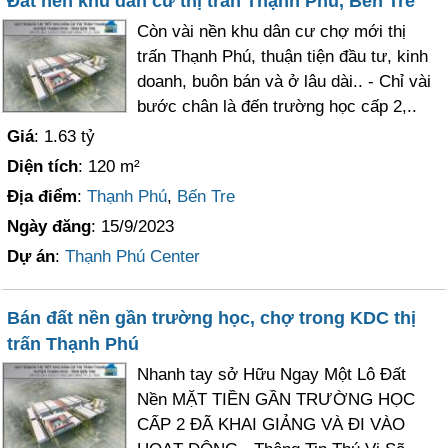
Đất nền khu dân cư thị trấn Thạnh Phú, Bến Tre
Còn vài nền khu dân cư chợ mới thị
trấn Thạnh Phú, thuận tiện đầu tư, kinh
doanh, buôn bán và ở lâu dài.. - Chỉ vài
bước chân là đến trường học cấp 2,..
Giá
: 1.63 tỷ
Diện tích
: 120 m²
Địa điểm
:
Thạnh Phú
,
Bến Tre
Ngày đăng
: 15/9/2023
Dự án
:
Thạnh Phú Center
Bán đất nền gần trường học, chợ trong KDC thị
trấn Thạnh Phú
Nhanh tay sở Hữu Ngay Một Lô Đất
Nền MẶT TIỀN GẦN TRƯỜNG HỌC
CẤP 2 ĐÃ KHAI GIẢNG VÀ ĐI VÀO