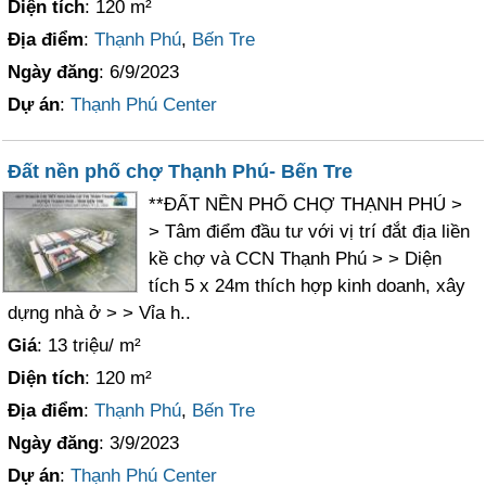
Diện tích
: 120 m²
Địa điểm
:
Thạnh Phú
,
Bến Tre
Ngày đăng
: 6/9/2023
Dự án
:
Thạnh Phú Center
Đất nền phố chợ Thạnh Phú- Bến Tre
**ĐẤT NỀN PHỐ CHỢ THẠNH PHÚ >
> Tâm điểm đầu tư với vị trí đắt địa liền
kề chợ và CCN Thạnh Phú > > Diện
tích 5 x 24m thích hợp kinh doanh, xây
dựng nhà ở > > Vỉa h..
Giá
: 13 triệu/ m²
Diện tích
: 120 m²
Địa điểm
:
Thạnh Phú
,
Bến Tre
Ngày đăng
: 3/9/2023
Dự án
:
Thạnh Phú Center