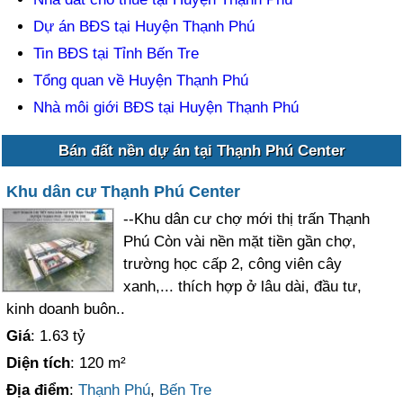
Dự án BĐS tại Huyện Thạnh Phú
Tin BĐS tại Tỉnh Bến Tre
Tổng quan về Huyện Thạnh Phú
Nhà môi giới BĐS tại Huyện Thạnh Phú
Bán đất nền dự án tại Thạnh Phú Center
Khu dân cư Thạnh Phú Center
--Khu dân cư chợ mới thị trấn Thạnh
Phú Còn vài nền mặt tiền gần chợ,
trường học cấp 2, công viên cây
xanh,... thích hợp ở lâu dài, đầu tư,
kinh doanh buôn..
Giá
: 1.63 tỷ
Diện tích
: 120 m²
Địa điểm
:
Thạnh Phú
,
Bến Tre