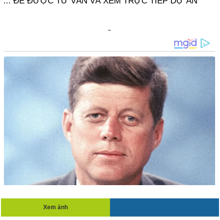
... ĐỂ ĐƯỢC TƯ VẤN VÀ XEM TRỰC TIẾP DỰ ÁN
Xem ảnh