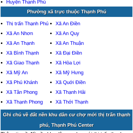
Huyện Thạnh Phú
Phường xã trực thuộc Thạnh Phú
Thị trấn Thạnh Phú
Xã An Điền
Xã An Nhơn
Xã An Quy
Xã An Thạnh
Xã An Thuận
Xã Bình Thạnh
Xã Đại Điền
Xã Giao Thạnh
Xã Hòa Lợi
Xã Mỹ An
Xã Mỹ Hưng
Xã Phú Khánh
Xã Quới Điền
Xã Tân Phong
Xã Thạnh Hải
Xã Thạnh Phong
Xã Thới Thạnh
Ghi chú về đất nền khu dân cư chợ mới thị trấn thạnh
phú, Thạnh Phú Center