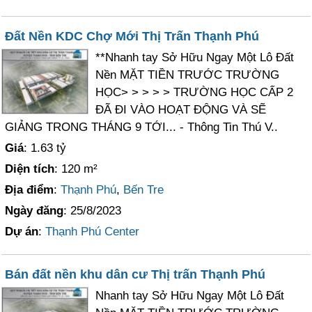
Đất Nền KDC Chợ Mới Thị Trấn Thạnh Phú
**Nhanh tay Sở Hữu Ngay Một Lô Đất
Nền MẶT TIỀN TRƯỚC TRƯỜNG
HỌC> > > > > TRƯỜNG HỌC CẤP 2
ĐÃ ĐI VÀO HOẠT ĐỘNG VÀ SẼ
GIẢNG TRONG THÁNG 9 TỚI... - Thông Tin Thú V..
Giá
: 1.63 tỷ
Diện tích
: 120 m²
Địa điểm
:
Thạnh Phú
,
Bến Tre
Ngày đăng
: 25/8/2023
Dự án
:
Thạnh Phú Center
Bán đất nền khu dân cư Thị trấn Thạnh Phú
Nhanh tay Sở Hữu Ngay Một Lô Đất