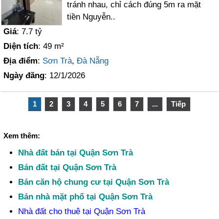
tránh nhau, chỉ cách đúng 5m ra mặt
tiền Nguyễn..
Giá
: 7.7 tỷ
Diện tích
: 49 m²
Địa điểm
:
Sơn Trà
,
Đà Nẵng
Ngày đăng
: 12/1/2026
1
2
3
4
5
6
7
...
Tiếp
Xem thêm:
Nhà đất bán tại Quận Sơn Trà
Bán đất tại Quận Sơn Trà
Bán căn hộ chung cư tại Quận Sơn Trà
Bán nhà mặt phố tại Quận Sơn Trà
Nhà đất cho thuê tại Quận Sơn Trà