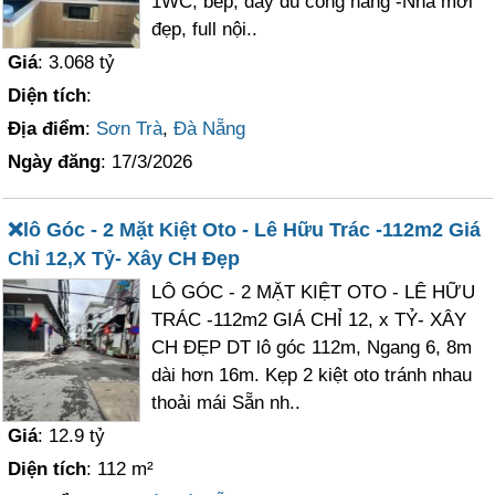
1WC, bếp, đầy đủ công năng -Nhà mới
đẹp, full nội..
Giá
: 3.068 tỷ
Diện tích
:
Địa điểm
:
Sơn Trà
,
Đà Nẵng
Ngày đăng
: 17/3/2026
❌lô Góc - 2 Mặt Kiệt Oto - Lê Hữu Trác -112m2 Giá
Chỉ 12,X Tỷ- Xây CH Đẹp
LÔ GÓC - 2 MẶT KIỆT OTO - LÊ HỮU
TRÁC -112m2 GIÁ CHỈ 12, x TỶ- XÂY
CH ĐẸP DT lô góc 112m, Ngang 6, 8m
dài hơn 16m. Kẹp 2 kiệt oto tránh nhau
thoải mái Sẵn nh..
Giá
: 12.9 tỷ
Diện tích
: 112 m²