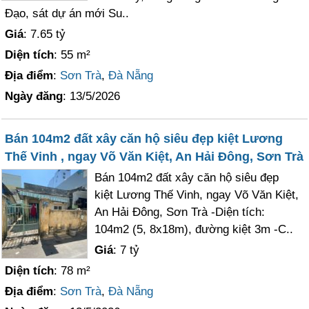
Đạo, sát dự án mới Su..
Giá
: 7.65 tỷ
Diện tích
: 55 m²
Địa điểm
:
Sơn Trà
,
Đà Nẵng
Ngày đăng
: 13/5/2026
Bán 104m2 đất xây căn hộ siêu đẹp kiệt Lương
Thế Vinh , ngay Võ Văn Kiệt, An Hải Đông, Sơn Trà
Bán 104m2 đất xây căn hộ siêu đẹp
kiệt Lương Thế Vinh, ngay Võ Văn Kiệt,
An Hải Đông, Sơn Trà -Diện tích:
104m2 (5, 8x18m), đường kiệt 3m -C..
Giá
: 7 tỷ
Diện tích
: 78 m²
Địa điểm
:
Sơn Trà
,
Đà Nẵng