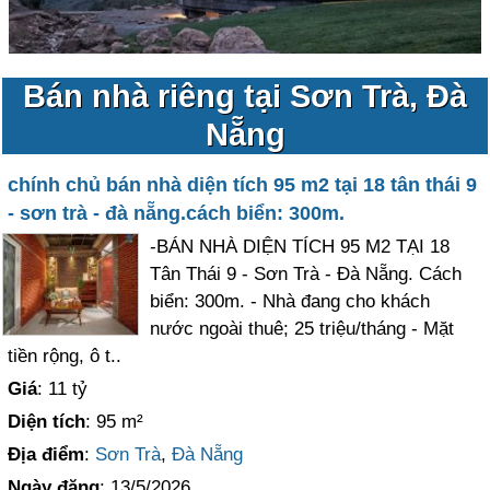
Bán nhà riêng tại Sơn Trà, Đà
Nẵng
chính chủ bán nhà diện tích 95 m2 tại 18 tân thái 9
- sơn trà - đà nẵng.cách biển: 300m.
-BÁN NHÀ DIỆN TÍCH 95 M2 TẠI 18
Tân Thái 9 - Sơn Trà - Đà Nẵng. Cách
biển: 300m. - Nhà đang cho khách
nước ngoài thuê; 25 triệu/tháng - Mặt
tiền rộng, ô t..
Giá
: 11 tỷ
Diện tích
: 95 m²
Địa điểm
:
Sơn Trà
,
Đà Nẵng
Ngày đăng
: 13/5/2026