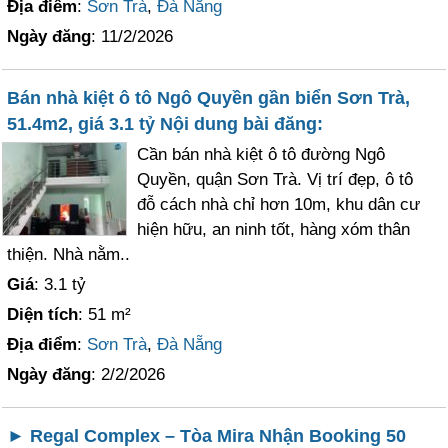
Địa điểm
:
Sơn Trà
,
Đà Nẵng
Ngày đăng
: 11/2/2026
Bán nhà kiệt ô tô Ngô Quyền gần biển Sơn Trà,
51.4m2, giá 3.1 tỷ Nội dung bài đăng:
Cần bán nhà kiệt ô tô đường Ngô
Quyền, quận Sơn Trà. Vị trí đẹp, ô tô
đỗ cách nhà chỉ hơn 10m, khu dân cư
hiện hữu, an ninh tốt, hàng xóm thân
thiện. Nhà nằm..
Giá
: 3.1 tỷ
Diện tích
: 51 m²
Địa điểm
:
Sơn Trà
,
Đà Nẵng
Ngày đăng
: 2/2/2026
► Regal Complex – Tòa Mira Nhận Booking 50