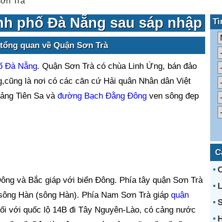
ơn Trà
nh phố Đà Nẵng sau sáp nhập
Tì
 tổng quan về Quận Sơn Trà
ố Đà Nẵng
. Quận Sơn Trà có chùa Linh Ứng, bán đảo
g,cũng là nơi có các căn cứ Hải quân Nhân dân Việt
cảng Tiên Sa và
đường Bạch Đằng Đông
ven sông đẹp
C
 Đông và Bắc giáp với biển Đông. Phía tây quận Sơn Trà
L
ông Hàn (sông Hàn). Phía Nam Sơn Trà giáp
quận
S
ối với quốc lộ 14B đi Tây Nguyên-Lào, có cảng nước
H