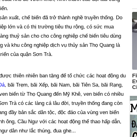
iển.
ản xuất, chế biến đã trở thành nghề truyền thống. Do
iệp lớn và có thị trường tiêu thụ rộng, có sức mua
àng thuỷ sản cho cho công nghiệp chế biến tiêu dùng
g và khu công nghiệp dịch vụ thủy sản Thọ Quang là
triển của quận Sơn Trà.
được thiên nhiên ban tặng để tổ chức các hoạt động du
Đá
, bãi Trẹm, bãi Xếp, bãi Nam, bãi Tiên Sa, bãi Rạng,
 ven biển từ Thọ Quang đến Mỹ Khê, ven biển có nhiều
Sơn Trà có các làng cá lâu đời, truyền thống đang còn
ang đầy bản sắc dân tộc, độc đáo của vùng ven biển
inh ông, Cầu Ngư với các hoạt động thể thao hấp dẫn,
ngư dân như lắc thúng, đua ghe...