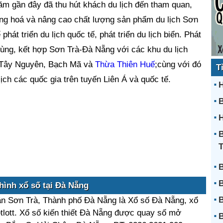
ăm gần đây đã thu hút khách du lịch đến tham quan,
ạng hoá và nâng cao chất lượng sản phẩm du lịch Sơn
phát triển du lịch quốc tế, phát triển du lịch biển. Phát
 vùng, kết hợp Sơn Trà-Đà Nẵng với các khu du lịch
,Tây Nguyên, Bạch Mã và
Thừa Thiên Huế
;cùng với đó
T
ịch các quốc gia trên tuyến Liên Á và quốc tế.
H
H
B
B
B
hình xổ số tại Đà Nẵng
B
uận Sơn Trà, Thành phố Đà Nẵng là Xổ số Đà Nẵng, xổ
etlott. Xổ số kiến thiết Đà Nẵng được quay số mở
B