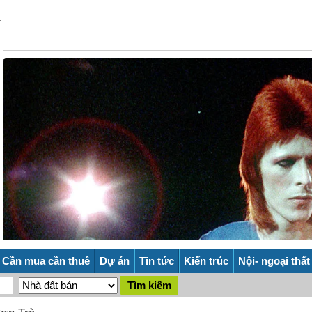
Cần mua cần thuê
Dự án
Tin tức
Kiến trúc
Nội- ngoại thất