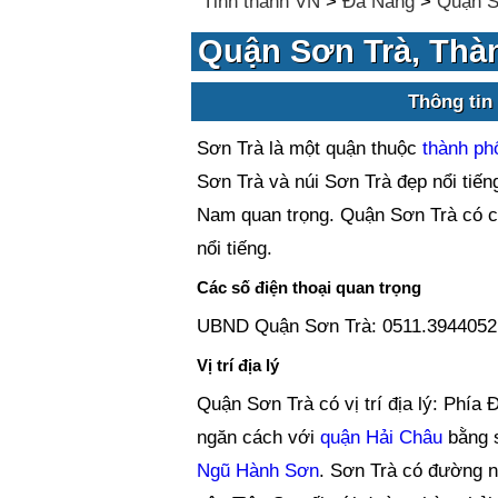
Tỉnh thành VN
>
Đà Nẵng
>
Quận S
Quận Sơn Trà, Thà
Thông tin
Sơn Trà là một quận thuộc
thành ph
Sơn Trà và núi Sơn Trà đẹp nổi tiến
Nam quan trọng. Quận Sơn Trà có 
nổi tiếng.
Các số điện thoại quan trọng
UBND Quận Sơn Trà: 0511.3944052
Vị trí địa lý
Quận Sơn Trà có vị trí địa lý: Phía
ngăn cách với
quận Hải Châu
bằng s
Ngũ Hành Sơn
. Sơn Trà có đường n