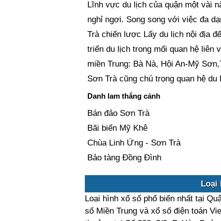
Lĩnh vực du lịch của quận một vài n
nghỉ ngơi. Song song với việc đa d
Trà chiến lược Lấy du lịch nội địa để 
triển du lịch trong mối quan hệ liên
miền Trung: Bà Nà, Hội An-Mỹ Sơn
Sơn Trà cũng chú trọng quan hệ du l
Danh lam thắng cảnh
Bán đảo Sơn Trà
Bãi biển Mỹ Khê
Chùa Linh Ứng - Sơn Trà
Bảo tàng Đồng Đình
Loại 
Loại hình xổ số phổ biến nhất tại Q
số Miền Trung và xổ số điện toán Vi