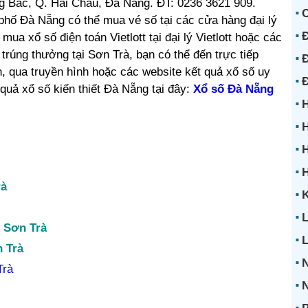
ng Bắc, Q. Hải Châu, Đà Nẵng. ĐT: 0236 3621 909.
hố Đà Nẵng có thể mua vé số tại các cửa hàng đại lý
Đ
a xổ số điện toán Vietlott tại đại lý Vietlott hoặc các
trúng thưởng tại Sơn Trà, bạn có thể đến trực tiếp
Đ
n, qua truyền hình hoặc các website kết quả xổ số uy
quả xổ số kiến thiết Đà Nẵng tại đây:
Xổ số Đà Nẵng
H
H
H
rà
K
L
 Sơn Trà
 Trà
Trà
N