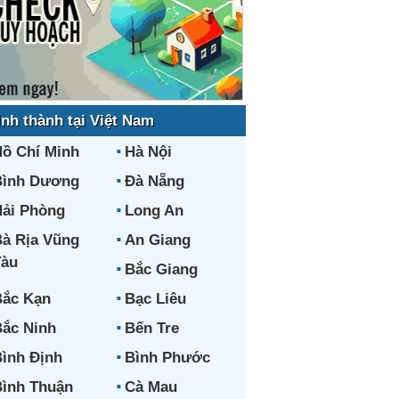
ỉnh thành tại Việt Nam
ồ Chí Minh
Hà Nội
Bình Dương
Đà Nẵng
ải Phòng
Long An
à Rịa Vũng
An Giang
Tàu
Bắc Giang
ắc Kạn
Bạc Liêu
ắc Ninh
Bến Tre
ình Định
Bình Phước
ình Thuận
Cà Mau