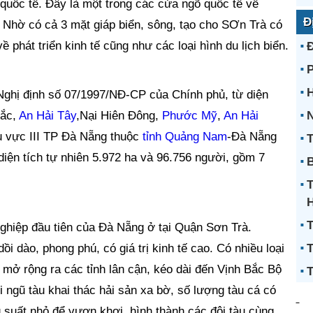
quốc tế. Đây là một trong các cửa ngõ quốc tế về
Đ
Nhờ có cả 3 mặt giáp biển, sông, tạo cho SƠn Trà có
về phát triển kinh tế cũng như các loại hình du lịch biển.
H
Nghị định số 07/1997/NĐ-CP của Chính phủ, từ diện
Bắc,
An Hải Tây
,Nại Hiên Đông,
Phước Mỹ
,
An Hải
N
 vực III TP Đà Nẵng thuộc
tỉnh Quảng Nam
-Đà Nẵng
T
iện tích tự nhiên 5.972 ha và 96.756 người, gồm 7
B
T
ghiệp đầu tiên của Đà Nẵng ở tại Quận Sơn Trà.
i dào, phong phú, có giá trị kinh tế cao. Có nhiều loại
T
mở rộng ra các tỉnh lân cận, kéo dài đến Vịnh Bắc Bộ
T
i ngũ tàu khai thác hải sản xa bờ, số lượng tàu cá có
 suất nhỏ để vươn khơi, hình thành các đội tàu cùng