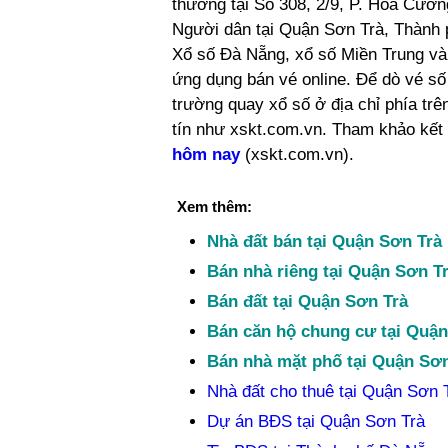
thưởng tại Số 308, 2/9, P. Hòa Cườ
Người dân tại Quận Sơn Trà, Thành p
Xổ số Đà Nẵng, xổ số Miền Trung và mu
ứng dụng bán vé online. Để dò vé số 
trường quay xổ số ở địa chỉ phía trê
tín như xskt.com.vn. Tham khảo kết 
hôm nay
(xskt.com.vn).
Xem thêm:
Nhà đất bán tại Quận Sơn Trà
Bán nhà riêng tại Quận Sơn T
Bán đất tại Quận Sơn Trà
Bán căn hộ chung cư tại Quận
Bán nhà mặt phố tại Quận Sơn
Nhà đất cho thuê tại Quận Sơn 
Dự án BĐS tại Quận Sơn Trà