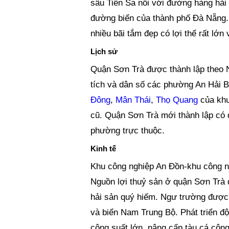
sâu Tiên Sa nối với đường hàng hải 
đường biển của thành phố Đà Nẵng. 
nhiều bãi tắm đẹp có lợi thế rất lớn 
Lịch sử
Quận Sơn Trà được thành lập theo 
tích và dân số các phường An Hải 
Đông
,
Mân Thái
,
Thọ Quang
của khu
cũ. Quận Sơn Trà mới thành lập có d
phường trực thuộc.
Kinh tế
Khu công nghiệp An Đồn-khu công n
Nguồn lợi thuỷ sản ở quận Sơn Trà dồ
hải sản quý hiếm. Ngư trường được 
và biển Nam Trung Bộ. Phát triển độ
công suất lớn, nâng cấp tàu cá công