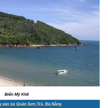
Biển Mỹ Khê
g sản tại Quận Sơn Trà, Đà Nẵng