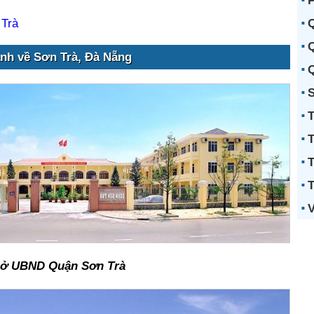
P
Q
 Trà
Q
ảnh về Sơn Trà, Đà Nẵng
Q
S
T
T
T
T
V
sở UBND Quận Sơn Trà