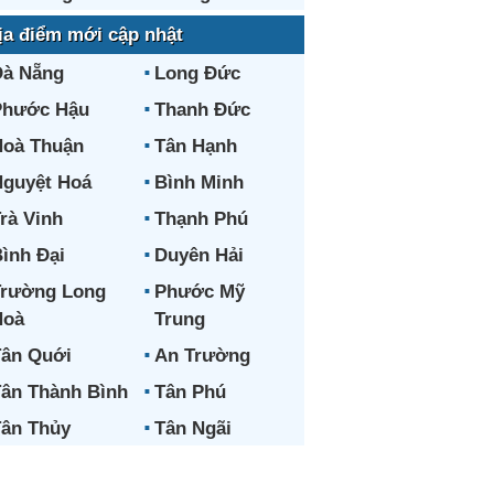
ịa điểm mới cập nhật
Đà Nẵng
Long Đức
Phước Hậu
Thanh Đức
oà Thuận
Tân Hạnh
guyệt Hoá
Bình Minh
rà Vinh
Thạnh Phú
ình Đại
Duyên Hải
Trường Long
Phước Mỹ
Hoà
Trung
ân Quới
An Trường
ân Thành Bình
Tân Phú
ân Thủy
Tân Ngãi