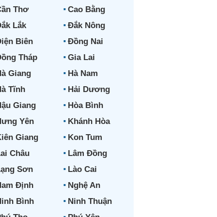
Cần Thơ
Cao Bằng
ắk Lắk
Đắk Nông
iện Biên
Đồng Nai
Đồng Tháp
Gia Lai
à Giang
Hà Nam
à Tĩnh
Hải Dương
ậu Giang
Hòa Bình
Hưng Yên
Khánh Hòa
iên Giang
Kon Tum
ai Châu
Lâm Đồng
Lạng Sơn
Lào Cai
Nam Định
Nghệ An
inh Bình
Ninh Thuận