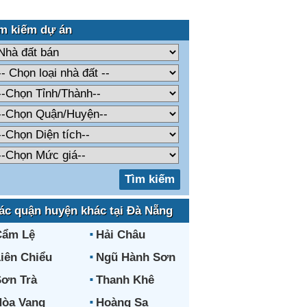
m kiếm dự án
ác quận huyện khác tại Đà Nẵng
Cẩm Lệ
Hải Châu
iên Chiểu
Ngũ Hành Sơn
ơn Trà
Thanh Khê
òa Vang
Hoàng Sa