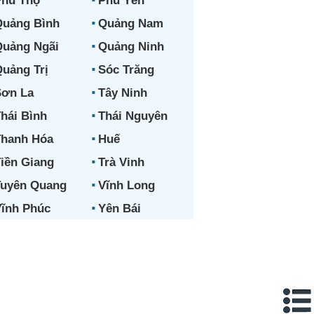
hú Thọ
Phú Yên
uảng Bình
Quảng Nam
uảng Ngãi
Quảng Ninh
uảng Trị
Sóc Trăng
ơn La
Tây Ninh
hái Bình
Thái Nguyên
hanh Hóa
Huế
iền Giang
Trà Vinh
uyên Quang
Vĩnh Long
ĩnh Phúc
Yên Bái