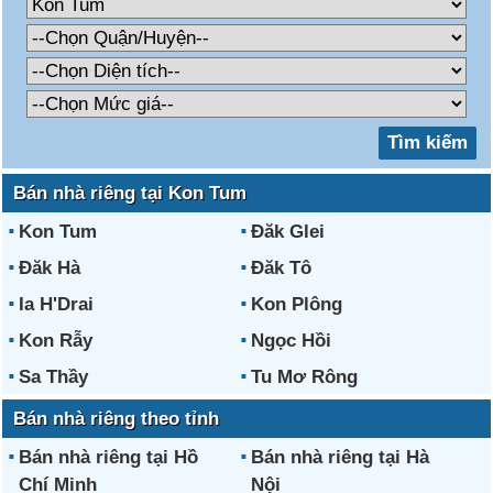
Bán nhà riêng tại Kon Tum
Kon Tum
Đăk Glei
Đăk Hà
Đăk Tô
Ia H'Drai
Kon Plông
Kon Rẫy
Ngọc Hồi
Sa Thầy
Tu Mơ Rông
Bán nhà riêng theo tỉnh
Bán nhà riêng tại Hồ
Bán nhà riêng tại Hà
Chí Minh
Nội