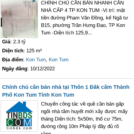
CHÍNH CHỦ CẦN BÁN NHANH CĂN
NHÀ CẤP 4 TP KON TUM -Vị trí: mặt
tiền đường Phạm Văn Đồng, kế Ngã tư
B15, phường Trần Hưng Đạo, TP Kon
Tum -Diện tích 125,9...
Giá
: 2.3 tỷ
Diện tích
: 125 m²
Địa điểm
:
Kon Tum
,
Kon Tum
Ngày đăng
: 10/12/2022
Chính chủ cần bán nhà tại Thôn 1 Đăk cấm Thành
Phố Kon Tum Tỉnh Kon Tum
Chuyển công tác về quê cần bán gấp
ngôi nhà tâm huyết mới xây được mấy
tháng Diện tích: 5x50m, thổ cư 75m,
đường rộng 10m Pháp lý đầy đủ rõ
ràng..