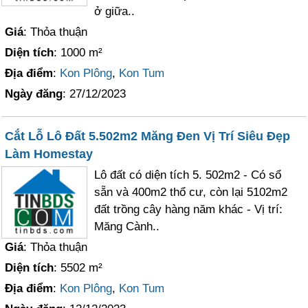
ở giữa..
Giá
: Thỏa thuận
Diện tích
: 1000 m²
Địa điểm
:
Kon Plông
,
Kon Tum
Ngày đăng
: 27/12/2023
Cắt Lỗ Lô Đất 5.502m2 Măng Đen Vị Trí Siêu Đẹp
Làm Homestay
Lô đất có diện tích 5. 502m2 - Có sổ
sẵn và 400m2 thổ cư, còn lại 5102m2
đất trồng cây hàng năm khác - Vị trí:
Măng Cành..
Giá
: Thỏa thuận
Diện tích
: 5502 m²
Địa điểm
:
Kon Plông
,
Kon Tum