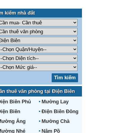
m kiếm nhà đất
ần thuê văn phòng tại Điện Biên
iện Biên Phủ
Mường Lay
iện Biên
Điện Biên Đông
Mường Ảng
Mường Chà
Mường Nhé
Nậm Pồ