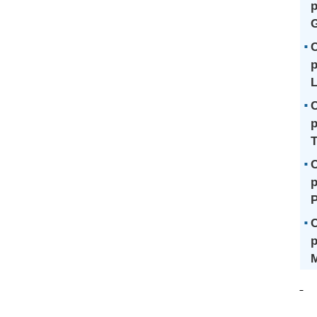
p
G
C
p
L
C
p
T
C
p
C
p