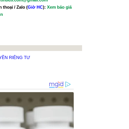
 thoại / Zalo (
Giờ HC
):
Xem báo giá
in
YỀN RIÊNG TƯ