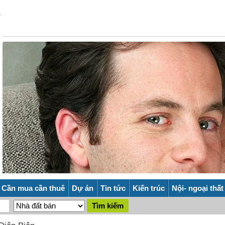
Cần mua cần thuê
Dự án
Tin tức
Kiến trúc
Nội- ngoại thất