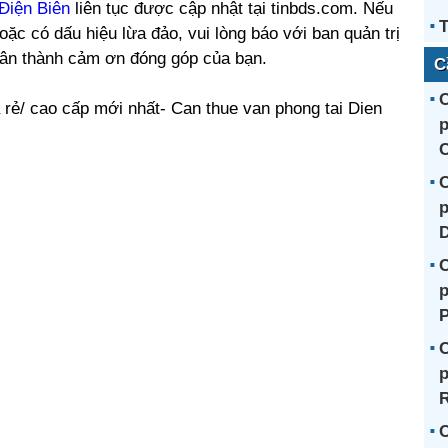
Điện Biên
liên tục được cập nhật tại tinbds.com. Nếu
T
oặc có dấu hiệu lừa đảo, vui lòng báo với ban quản trị
hân thành cảm ơn đóng góp của bạn.
C
C
 rẻ/ cao cấp mới nhất- Can thue van phong tai Dien
p
C
C
p
C
p
C
p
R
C