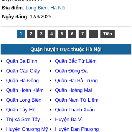
Địa điểm
:
Long Biên
,
Hà Nội
Ngày đăng
: 12/9/2025
1
2
3
4
5
6
7
...
Tiếp
Quận huyện trực thuộc Hà Nội
Quận Ba Đình
Quận Bắc Từ Liêm
Quận Cầu Giấy
Quận Đống Đa
Quận Hà Đông
Quận Hai Bà Trưng
Quận Hoàn Kiếm
Quận Hoàng Mai
Quận Long Biên
Quận Nam Từ Liêm
Quận Tây Hồ
Quận Thanh Xuân
Thị xã Sơn Tây
Huyện Ba Vì
Huyện Chương Mỹ
Huyện Đan Phượng