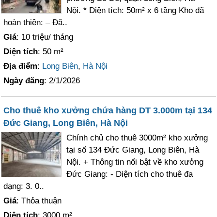
Nội. * Diện tích: 50m² x 6 tầng Kho đã
hoàn thiện: – Đã..
Giá
: 10 triệu/ tháng
Diện tích
: 50 m²
Địa điểm
:
Long Biên
,
Hà Nội
Ngày đăng
: 2/1/2026
Cho thuê kho xưởng chứa hàng DT 3.000m tại 134
Đức Giang, Long Biên, Hà Nội
Chính chủ cho thuê 3000m² kho xưởng
tại số 134 Đức Giang, Long Biên, Hà
Nội. + Thông tin nổi bật về kho xưởng
Đức Giang: - Diện tích cho thuê đa
dạng: 3. 0..
Giá
: Thỏa thuận
Diện tích
: 3000 m²