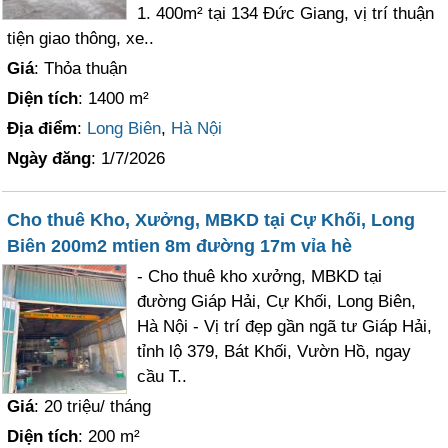
1. 400m² tại 134 Đức Giang, vị trí thuận
tiện giao thông, xe..
Giá
: Thỏa thuận
Diện tích
: 1400 m²
Địa điểm
:
Long Biên
,
Hà Nội
Ngày đăng
: 1/7/2026
Cho thuê Kho, Xưởng, MBKD tại Cự Khối, Long
Biên 200m2 mtien 8m đường 17m vỉa hè
- Cho thuê kho xưởng, MBKD tại
đường Giáp Hải, Cự Khối, Long Biên,
Hà Nội - Vị trí đẹp gần ngã tư Giáp Hải,
tỉnh lộ 379, Bát Khối, Vườn Hồ, ngay
cầu T..
Giá
: 20 triệu/ tháng
Diện tích
: 200 m²