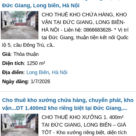
Đức Giang, Long biên, Hà Nội
CHO THUÊ KHO CHỨA HÀNG, KHO
VẬN TẠI ĐỨC GIANG, LONG BIÊN-
HÀ NỘI - Liện hệ: 0866683628- * Vị trí
tại Đức Giang, thuận tiện kết nối Quốc
lộ 5, cầu Đông Trù, cầ..
Giá
: Thỏa thuận
Diện tích
: 1250 m²
Địa điểm
:
Long Biên
,
Hà Nội
Ngày đăng
: 1/7/2026
Cho thuê kho xưởng chứa hàng, chuyển phát, kho
vận...DT 1.400m2 kho riêng biệt tại Đức Giang,...
CHO THUÊ KHO XƯỞNG 1. 400m²
TẠI ĐỨC GIANG, LONG BIÊN – GIÁ
TỐT - Kho xưởng riêng biệt, diện tích