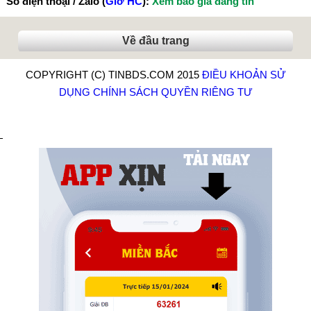
Số điện thoại / Zalo (
Giờ HC
):
Xem báo giá đăng tin
Về đầu trang
COPYRIGHT (C) TINBDS.COM 2015
ĐIỀU KHOẢN SỬ
DỤNG
CHÍNH SÁCH QUYỀN RIÊNG TƯ