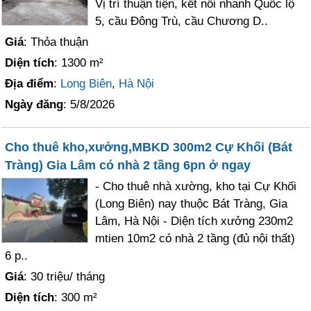
Vị trí thuận tiện, kết nối nhanh Quốc lộ
5, cầu Đông Trù, cầu Chương D..
Giá
: Thỏa thuận
Diện tích
: 1300 m²
Địa điểm
:
Long Biên
,
Hà Nội
Ngày đăng
: 5/8/2026
Cho thuê kho,xưởng,MBKD 300m2 Cự Khối (Bát
Tràng) Gia Lâm có nhà 2 tầng 6pn ở ngay
- Cho thuê nhà xường, kho tại Cự Khối
(Long Biên) nay thuộc Bát Tràng, Gia
Lâm, Hà Nội - Diện tích xưởng 230m2
mtien 10m2 có nhà 2 tầng (đủ nội thất)
6 p..
Giá
: 30 triệu/ tháng
Diện tích
: 300 m²