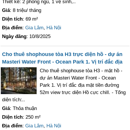
Thiết kế: 2 phòng ngủ, 1 vệ sinh,..
Giá
: 8 triệu/ tháng
Diện tích
: 69 m²
Địa điểm
:
Gia Lâm
,
Hà Nội
Ngày đăng
: 10/8/2025
Cho thuê shophouse tòa H3 trực diện hồ - dự án
Masteri Water Front - Ocean Park 1. Vị trí đắc địa
Cho thuê shophouse tòa H3 - mặt hồ -
dự án Masteri Water Front - Ocean
Park 1. Vị trí đắc địa mặt tiền đường
52m view trực diện Hồ cực chill. - Tổng
diện tích:..
Giá
: Thỏa thuận
Diện tích
: 250 m²
Địa điểm
:
Gia Lâm
,
Hà Nội