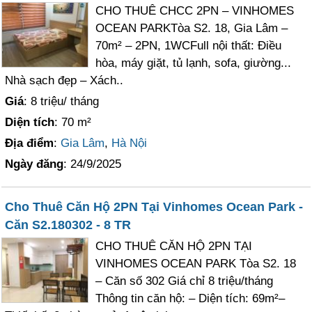
CHO THUÊ CHCC 2PN – VINHOMES
OCEAN PARKTòa S2. 18, Gia Lâm –
70m² – 2PN, 1WCFull nội thất: Điều
hòa, máy giặt, tủ lạnh, sofa, giường...
Nhà sạch đẹp – Xách..
Giá
: 8 triệu/ tháng
Diện tích
: 70 m²
Địa điểm
:
Gia Lâm
,
Hà Nội
Ngày đăng
: 24/9/2025
Cho Thuê Căn Hộ 2PN Tại Vinhomes Ocean Park -
Căn S2.180302 - 8 TR
CHO THUÊ CĂN HỘ 2PN TẠI
VINHOMES OCEAN PARK Tòa S2. 18
– Căn số 302 Giá chỉ 8 triệu/tháng
Thông tin căn hộ: – Diện tích: 69m²–