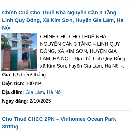
Chính Chủ Cho Thuê Nhà Nguyên Căn 3 Tầng –
Linh Quy Đông, Xã Kim Sơn, Huyện Gia Lâm, Hà
Nội
CHÍNH CHỦ CHO THUÊ NHÀ
NGUYÊN CĂN 3 TẦNG – LINH QUY
ĐÔNG, XÃ KIM SƠN, HUYỆN GIA
LÂM, HÀ NỘI - Địa chỉ: Linh Quy Đông,
xã Kim Sơn, huyện Gia Lâm, Hà Nội -..
Giá
: 6.5 triệu/ tháng
Diện tích
: 100 m²
Địa điểm
:
Gia Lâm
,
Hà Nội
Ngày đăng
: 2/10/2025
Cho Thuê CHCC 2PN – Vinhomes Ocean Park
8tr/thg