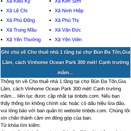
Xã Kiêu Kỵ
Xã Kim Sơn
Xã Lệ Chi
Xã Ninh Hiệp
Xã Phù Đổng
Xã Phú Thị
Xã Trung Mầu
Xã Văn Đức
Xã Yên Thường
Xã Yên Viên
Ghi chú về Cho thuê nhà 1 tầng tại chợ Bún Đa Tốn,Gia
Lâm, cách Vinhome Ocean Park 300 mét! Cạnh trường
mầm...
Thông tin về Cho thuê nhà 1 tầng tại chợ Bún Đa Tốn,Gia
Lâm, cách Vinhome Ocean Park 300 mét! Cạnh trường
mầm... liên tục được cập nhật tại tinbds.com. Nếu bạn
thấy thông tin không chính xác hoặc có dấu hiệu lừa đảo,
vui lòng báo với ban quản trị website tinbds.com. Chúng tôi
xin chân thành cảm ơn đóng góp của bạn.
Từ khóa tìm kiếm: