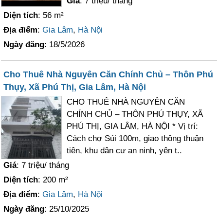
Giá
: 7 triệu/ tháng
Diện tích
: 56 m²
Địa điểm
:
Gia Lâm
,
Hà Nội
Ngày đăng
: 18/5/2026
Cho Thuê Nhà Nguyên Căn Chính Chủ – Thôn Phú
Thụy, Xã Phú Thị, Gia Lâm, Hà Nội
CHO THUÊ NHÀ NGUYÊN CĂN
CHÍNH CHỦ – THÔN PHÚ THỤY, XÃ
PHÚ THỊ, GIA LÂM, HÀ NỘI * Vị trí:
Cách chợ Sủi 100m, giao thông thuận
tiện, khu dân cư an ninh, yên t..
Giá
: 7 triệu/ tháng
Diện tích
: 200 m²
Địa điểm
:
Gia Lâm
,
Hà Nội
Ngày đăng
: 25/10/2025