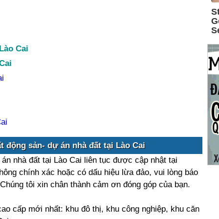
Lào Cai
Cai
i
ai
t động sản- dự án nhà đất tại Lào Cai
án nhà đất tại Lào Cai liên tục được cập nhật tại
hông chính xác hoặc có dấu hiệu lừa đảo, vui lòng báo
. Chúng tôi xin chân thành cảm ơn đóng góp của bạn.
cao cấp mới nhất: khu đô thị, khu công nghiệp, khu căn