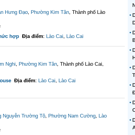
ần Hưng Đạo
,
Phường Kim Tân
, Thành phố Lào
D
²
D
hức hợp
Địa điểm
:
Lào Cai
,
Lào Cai
B
D
m Nghi
,
Phường Kim Tân
, Thành phố Lào Cai,
D
ouse
Địa điểm
:
Lào Cai
,
Lào Cai
D
D
C
 Nguyễn Trường Tộ
,
Phường Nam Cường
,
Lào
D
²