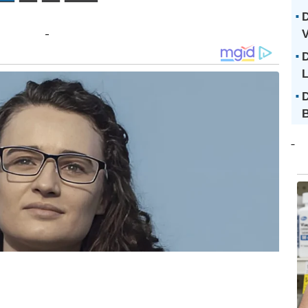
D
V
D
D
B