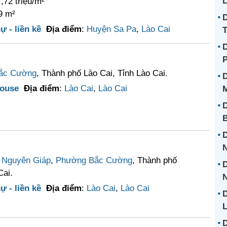
L
,72 triệu/m²
9 m²
D
ự - liền kề
Địa điểm
:
Huyện Sa Pa
,
Lào Cai
T
D
ắc Cường
, Thành phố Lào Cai, Tỉnh Lào Cai.
D
ouse
Địa điểm
:
Lào Cai
,
Lào Cai
D
D
 Nguyên Giáp
,
Phường Bắc Cường
, Thành phố
D
Cai.
N
ự - liền kề
Địa điểm
:
Lào Cai
,
Lào Cai
D
L
D