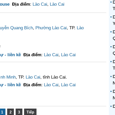
D
ouse
Địa điểm
:
Lào Cai
,
Lào Cai
D
uyễn Quang Bích
,
Phường Lào Cai
, TP.
Lào
D
D
²
Q
ự - liền kề
Địa điểm
:
Lào Cai
,
Lào Cai
D
T
D
nh Minh
, TP.
Lào Cai
, tỉnh Lào Cai.
N
ự - liền kề
Địa điểm
:
Lào Cai
,
Lào Cai
D
D
1
2
3
Tiếp