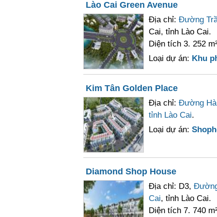
Lào Cai Green Avenue
Địa chỉ:
Đường Tr
Cai, tỉnh Lào Cai.
Diện tích 3. 252 m
Loại dự án:
Khu p
Kim Tân Golden Place
Địa chỉ:
Đường Hà
tỉnh Lào Cai
.
Loại dự án:
Shoph
Diamond Shop House
Địa chỉ: D3,
Đường
Cai
, tỉnh Lào Cai.
Diện tích 7. 740 m