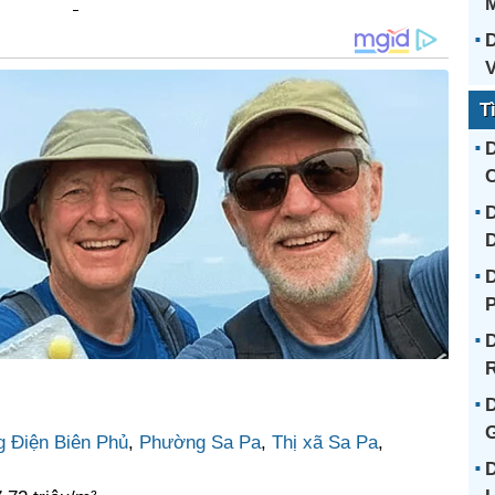
D
V
T
D
C
D
D
D
R
D
G
 Điện Biên Phủ
,
Phường Sa Pa
,
Thị xã Sa Pa
,
D