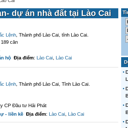
Lào Cai
n- dự án nhà đất tại Lào Cai
Tì
ắc Lệnh
, Thành phố Lào Cai, tỉnh Lào Cai.
 189 căn
ăn hộ
Địa điểm
:
Lào Cai
,
Lào Cai
D
D
L
ắc Lệnh
, Thành phố Lào Cai, Tỉnh Lào Cai.
D
B
D
ty CP Đầu tư Hải Phát
B
ự - liền kề
Địa điểm
:
Lào Cai
,
Lào Cai
D