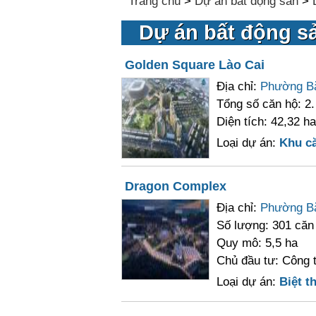
Trang chủ
>
Dự án bất động sản
>
Dự án bất động sả
Golden Square Lào Cai
Địa chỉ:
Phường B
Tổng số căn hộ: 2.
Diện tích: 42,32 ha
Loại dự án:
Khu c
Dragon Complex
Địa chỉ:
Phường B
Số lượng: 301 căn
Quy mô: 5,5 ha
Chủ đầu tư: Công 
Loại dự án:
Biệt th