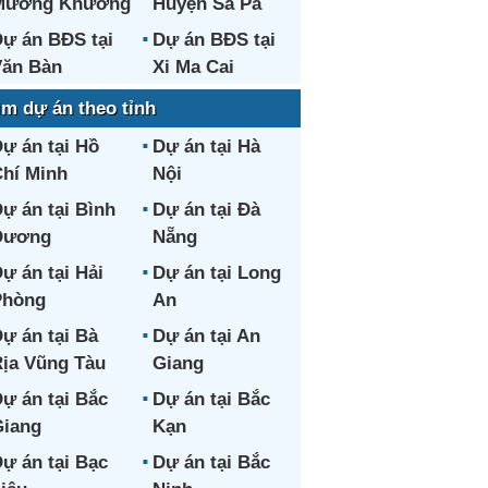
Mường Khương
Huyện Sa Pa
ự án BĐS tại
Dự án BĐS tại
ăn Bàn
Xi Ma Cai
ìm dự án theo tỉnh
ự án tại Hồ
Dự án tại Hà
hí Minh
Nội
ự án tại Bình
Dự án tại Đà
Dương
Nẵng
ự án tại Hải
Dự án tại Long
Phòng
An
ự án tại Bà
Dự án tại An
ịa Vũng Tàu
Giang
ự án tại Bắc
Dự án tại Bắc
iang
Kạn
ự án tại Bạc
Dự án tại Bắc