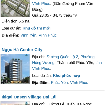
Vĩnh Phúc
. (Gần đường Phạm Văn
Đồng)
Giá 23,05 - 34,73 triệu/m²
Diện tích 6,5 ha
Loại dự án:
Khu đô thị mới
Địa điểm
:
Vĩnh Yên
,
Vĩnh Phúc
Ngọc Hà Center City
Địa chỉ:
Đường Quốc Lộ 2
,
Phường
Hùng Vương
, Thành phố Phúc Yên,
tỉnh
Vĩnh Phúc
.
Loại dự án:
Khu phức hợp
Địa điểm
:
Phúc Yên
,
Vĩnh Phúc
Ikigai Onsen Village Đại Lải
Địa chỉ: Đường Lê Duẩn, Xã Ngọc