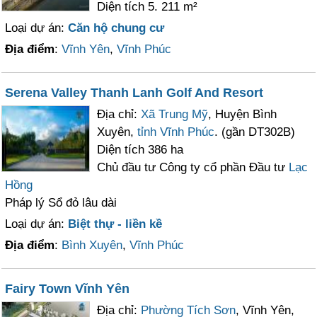
Diện tích 5. 211 m²
Loại dự án:
Căn hộ chung cư
Địa điểm
:
Vĩnh Yên
,
Vĩnh Phúc
Serena Valley Thanh Lanh Golf And Resort
Địa chỉ:
Xã Trung Mỹ
, Huyện Bình
Xuyên,
tỉnh Vĩnh Phúc
. (gần DT302B)
Diện tích 386 ha
Chủ đầu tư Công ty cổ phần Đầu tư
Lạc
Hồng
Pháp lý Sổ đỏ lâu dài
Loại dự án:
Biệt thự - liền kề
Địa điểm
:
Bình Xuyên
,
Vĩnh Phúc
Fairy Town Vĩnh Yên
Địa chỉ:
Phường Tích Sơn
, Vĩnh Yên,