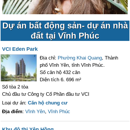
Dự án bất động sản- dự án nhà
đất tại Vĩnh Phúc
VCI Eden Park
Địa chỉ:
Phường Khai Quang
, Thành
phố Vĩnh Yên, tỉnh Vĩnh Phúc.
Số căn hộ 432 căn
Diện tích 6. 696 m²
Số tòa 2 tòa
Chủ đầu tư Công ty Cổ Phần đầu tư VCI
Loại dự án:
Căn hộ chung cư
Địa điểm
:
Vĩnh Yên
,
Vĩnh Phúc
Khu đô thị Yên Hồng