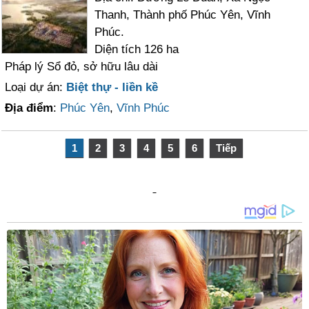
Thanh, Thành phố Phúc Yên, Vĩnh
Phúc.
Diện tích 126 ha
Pháp lý Sổ đỏ, sở hữu lâu dài
Loại dự án:
Biệt thự - liền kề
Địa điểm
:
Phúc Yên
,
Vĩnh Phúc
1
2
3
4
5
6
Tiếp