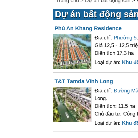
Trang chủ
>
Dự án bất động sản
>
Dự án bất động sản
Phú An Khang Residence
Địa chỉ:
Phường 5
Giá 12,5 - 12,5 tri
Diện tích 17,3 ha
Loại dự án:
Khu đô
T&T Tamda Vĩnh Long
Địa chỉ:
Đường Mậ
Long.
Diện tích: 11.5 ha
Chủ đầu tư: Công 
Loại dự án:
Khu đô