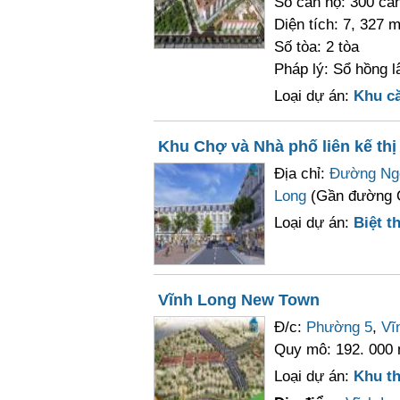
Số căn hộ: 300 că
Diện tích: 7, 327 m
Số tòa: 2 tòa
Pháp lý: Sổ hồng l
Loại dự án:
Khu c
Khu Chợ và Nhà phố liên kế thị
Địa chỉ:
Đường Ng
Long
(Gần đường 
Loại dự án:
Biệt th
Vĩnh Long New Town
Đ/c:
Phường 5
,
Vĩ
Quy mô: 192. 000 
Loại dự án:
Khu t