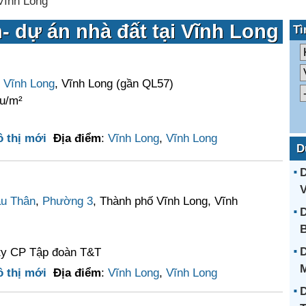
Vĩnh Long
- dự án nhà đất tại Vĩnh Long
Tì
,
Vĩnh Long
, Vĩnh Long (gần QL57)
ệu/m²
 thị mới
Địa điểm
:
Vĩnh Long
,
Vĩnh Long
D
D
V
u Thân
,
Phường 3
, Thành phố Vĩnh Long, Vĩnh
D
B
D
ty CP Tập đoàn T&T
M
 thị mới
Địa điểm
:
Vĩnh Long
,
Vĩnh Long
D