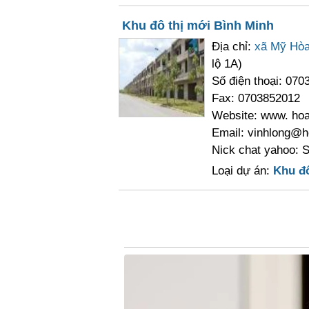
Khu đô thị mới Bình Minh
Địa chỉ:
xã Mỹ Hò
lộ 1A)
Số điện thoại: 070
Fax: 0703852012
Website: www. ho
Email: vinhlong@h
Nick chat yahoo: 
Loại dự án:
Khu đô