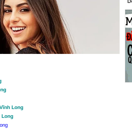
g
ong
 Vĩnh Long
h Long
Long