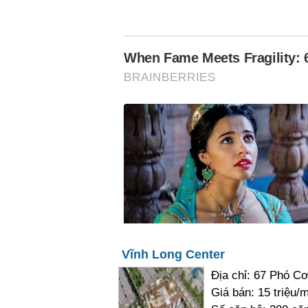
Vĩnh Long Center
Địa chỉ: 67 Phó C
Giá bán: 15 triệu/