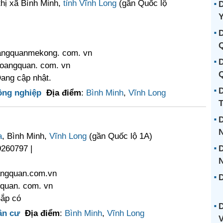
 thị xã Bình Minh,
tỉnh Vĩnh Long
(gần Quốc lộ
D
D
angquanmekong. com. vn
D
oangquan. com. vn
Q
Đang cập nhật.
D
ông nghiệp
Địa điểm
:
Bình Minh
,
Vĩnh Long
T
D
N
a
, Bình Minh,
Vĩnh Long
(gần Quốc lộ 1A)
9260797 |
D
oangquan.com.vn
D
quan. com. vn
Sắp có
D
ân cư
Địa điểm
:
Bình Minh
,
Vĩnh Long
V