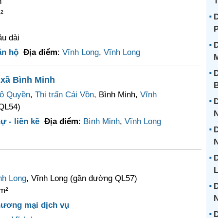
T
n
²
D
âu dài
D
ăn hộ
Địa điểm
:
Vĩnh Long
,
Vĩnh Long
D
 xã Bình Minh
ô Quyền
,
Thị trấn Cái Vồn
, Bình Minh,
Vĩnh
D
QL54)
ự - liền kề
Địa điểm
:
Bình Minh
,
Vĩnh Long
D
N
D
L
nh Long
, Vĩnh Long (gần đường QL57)
D
m²
hương mại dịch vụ
D