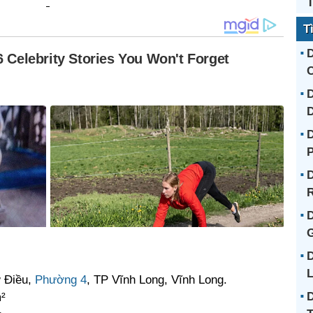
T
T
D
C
D
D
D
R
D
G
D
L
ơ Điều,
Phường 4
, TP Vĩnh Long, Vĩnh Long.
D
m²