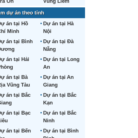
rà Ôn
Vũng Liêm
ìm dự án theo tỉnh
ự án tại Hồ
Dự án tại Hà
hí Minh
Nội
ự án tại Bình
Dự án tại Đà
Dương
Nẵng
ự án tại Hải
Dự án tại Long
Phòng
An
ự án tại Bà
Dự án tại An
ịa Vũng Tàu
Giang
ự án tại Bắc
Dự án tại Bắc
iang
Kạn
ự án tại Bạc
Dự án tại Bắc
iêu
Ninh
ự án tại Bến
Dự án tại Bình