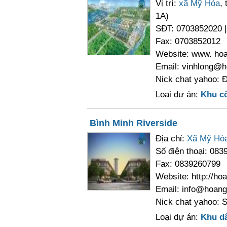
Vị trí:
xã Mỹ Hòa
,
1A)
SĐT: 0703852020 |
Fax: 0703852012
Website: www. ho
Email: vinhlong@h
Nick chat yahoo: 
Loại dự án:
Khu c
Bình Minh Riverside
Địa chỉ:
Xã Mỹ Hò
Số điện thoại: 083
Fax: 0839260799
Website: http://h
Email: info@hoang
Nick chat yahoo: 
Loại dự án:
Khu d