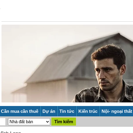
Cần mua cần thuê
Dự án
Tin tức
Kiến trúc
Nội- ngoại thất