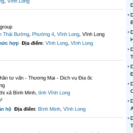
ng
,
Vĩnh Long
D
B
group
D
 Thái Bường
,
Phường 4
,
Vĩnh Long
, Vĩnh Long
hức hợp
Địa điểm
:
Vĩnh Long
,
Vĩnh Long
D
D
hần tư vấn - Thương Mại - Dịch vụ Địa ốc
D
ng
C
 thị xã Bình Minh,
tỉnh Vĩnh Long
²
D
ăn hộ
Địa điểm
:
Bình Minh
,
Vĩnh Long
D