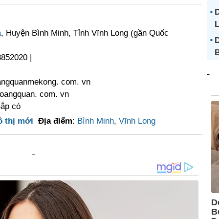
D
a
, Huyện Bình Minh, Tỉnh Vĩnh Long (gần Quốc
D
B
3852020 |
angquanmekong. com. vn
oangquan. com. vn
Sắp có
 thị mới
Địa điểm
:
Bình Minh
,
Vĩnh Long