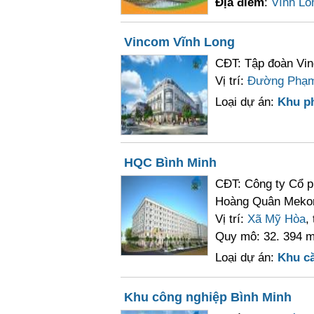
Địa điểm
:
Vĩnh Lo
Vincom Vĩnh Long
CĐT: Tập đoàn Vin
Vị trí:
Đường Phạm
Loại dự án:
Khu p
HQC Bình Minh
CĐT: Công ty Cổ p
Hoàng Quân Meko
Vị trí:
Xã Mỹ Hòa
,
Quy mô: 32. 394 m
Loại dự án:
Khu c
Khu công nghiệp Bình Minh